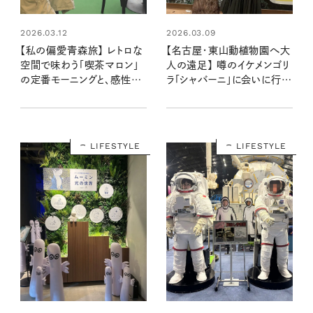
2026.03.09
2026.03.12
【名古屋・東山動植物園へ大
【私の偏愛青森旅】 レトロな
人の遠足】 噂のイケメンゴリ
空間で味わう「喫茶マロン」
ラ「シャバーニ」に会いに行く
の定番モーニングと、感性を
休日
揺さぶる美術館巡り
LIFESTYLE
LIFESTYLE