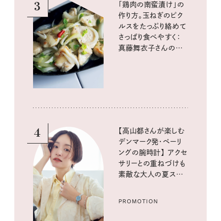
3
「鶏肉の南蛮漬け」の
作り方。玉ねぎのピク
ルスをたっぷり絡めて
さっぱり食べやすく：
真藤舞衣子さんの発
酵と酸味レシピ
4
【高山都さんが楽しむ
デンマーク発・ベーリ
ングの腕時計】 アクセ
サリーとの重ねづけも
素敵な大人の夏スタイ
ル３選
PROMOTION