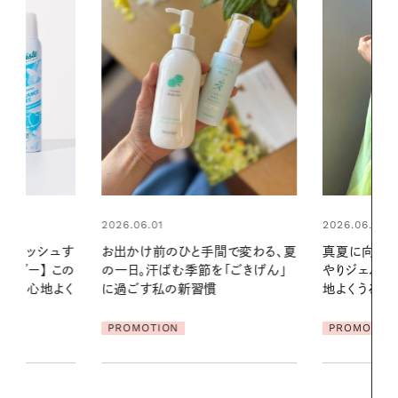
2026.06.01
2026.06.01
間で変わる、夏
真夏に向けて、ハーブが香るひん
暑い夏のナイ
「ごきげん」
やりジェルと出合う。暑い季節に心
える夜の爽
地よくうるおう、軽やかなボディケ
ア
PROMOTIO
PROMOTION