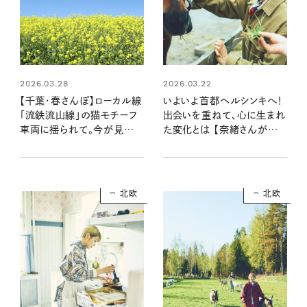
2026.03.28
2026.03.22
【千葉・春さんぽ】ローカル線
いよいよ首都ヘルシンキへ！
「流鉄流山線」の猫モチーフ
出会いを重ねて、心に生まれ
車両に揺られて。今が見頃、
た変化とは 【奈緒さんが初
菜の花の絶景へ
めて旅したフィンランド #3】
北欧
北欧