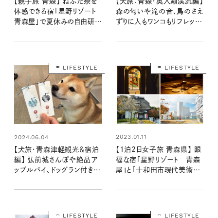
【親子旅 青森】 ねぶた祭を
【犬旅：青森・奥入瀬渓流編】
体感できる宿「星野リゾート
森の匂いや滝の音、鳥のさえ
青森屋」で夏休みの自由研究
ずりに人もワンコもリフレッシ
も青森文化も満喫！
ュ！： 豆柴・まもるの旅日記
LIFESTYLE
LIFESTYLE
2023.01.11
2024.06.04
【1泊2日女子旅 青森県】 眼
【犬旅・青森津軽観光＆宿泊
福な宿「星野リゾート 青森
編】 弘前城さんぽや絶品ア
屋」と「十和田市現代美術
ップルパイ、ドッグラン付きカ
館」で感性を磨く旅
フェをナビゲート：豆柴・まも
るくんの旅日記
LIFESTYLE
LIFESTYLE