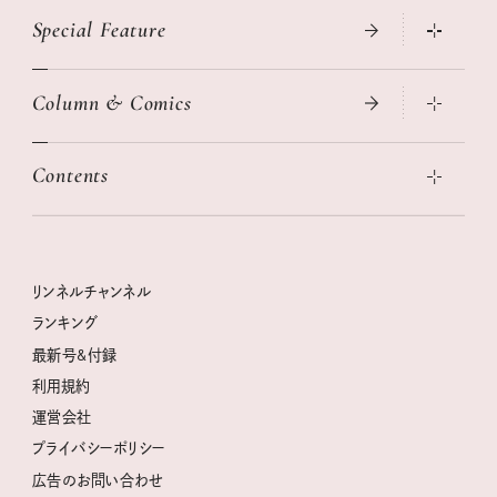
Special Feature
真夏のひんやりグッズ 2026
大人のリュック探し 2026SS
Column & Comics
ニトリ・イケア・無印良品で賢くおしゃれなインテリア
2026年春夏 トレンドファッションニュース
この春ほしい大人のスニーカー 2026春夏
2026年下半期占い大特集
絶品、お餅レシピ大集合！
Contents
女子旅おすすめスポット 暮らすように心地いいリンネル旅ガイ
ぐれいさん
ド
本当に使える「旅道具」
明日もいい日になりますように
幸せな老後のための リンネルマネー講座
世界のサンタさんに会って来た！
清水みさとの食いしんぼう寄り道サウナ
リンネルおしゃれファッションスナップ
私の住むまち、好きな場所。LOCAL LIFE REPORT
ときめく冬の贈りもの
クグロフの猫
リンネル暮らし部
リンネルチャンネル
リンネル 暮らしの道具大賞
クラフトビール案内
中沢元紀の板前さん入門
リンネルチャンネル
ランキング
ナチュラルメイクレッスン
母の日に贈りたい、お花モチーフのアイテム
空想喫茶トラノコクさんのあの店この店、喫茶訪問日記
おぱんつ君のわくわく楽しい一週間占い
最新号&付録
喜ばれる贈り物手帖
うちねこグランプリ2026、発表！
圷みほさんのゆるっと週末キャンプ通信
毎日が心地よくなるリンネルタロット
利用規約
2026年上半期占い大特集
豆柴・まもるくんの旅日記
運営会社
2025年下半期占い大特集
柳沢小実さんのお散歩するようなゆるり旅
プライバシーポリシー
猫と一緒に心地いい暮らし
広告のお問い合わせ
valoさんのかわいいもの探し