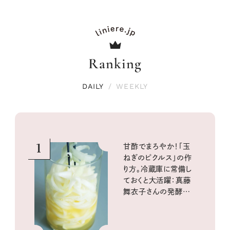
Ranking
DAILY
/
WEEKLY
1
甘酢でまろやか！「玉
ねぎのピクルス」の作
り方。冷蔵庫に常備し
ておくと大活躍：真藤
舞衣子さんの発酵と
酸味の仕込みごはん