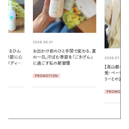
2026.06.01
間で変わる、夏
暑い夏のナイ
「ごきげん」
える夜の爽
2026.07.21
【高山都さんが楽しむデンマーク
PROMOTIO
発・ベーリングの腕時計】 アクセサ
リーとの重ねづけも素敵な大人の
夏スタイル３選
PROMOTION