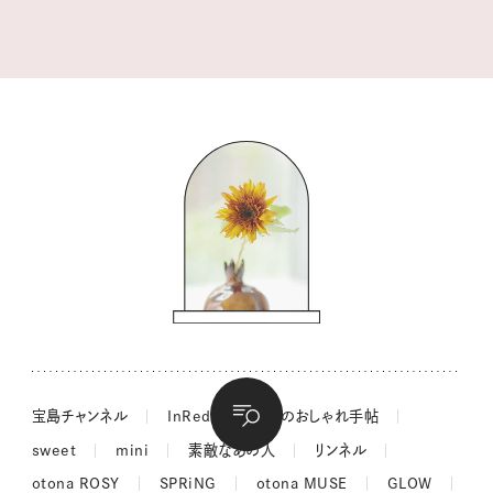
tsukuru & Lin. ツクルアンドリン
kippis（キッピス）
暮らしの時産テクニック
バッグの中身
コウケンテツのヒトワザ巡り
ノーラのフィンランド旅気分
街角ワンデイ
ドーナツハント
吉田羊さんの着物と12のアソビゴコロ
長谷川あかりさんの今週もお疲れ様つまみ
宝島チャンネル
InRed
大人のおしゃれ手帖
sweet
mini
素敵なあの人
リンネル
otona ROSY
SPRiNG
otona MUSE
GLOW