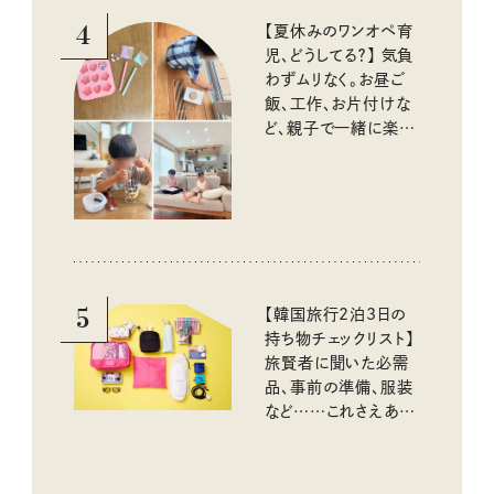
4
【夏休みのワンオペ育
児、どうしてる？】 気負
わずムリなく。お昼ご
飯、工作、お片付けな
ど、親子で一緒に楽し
める工夫
5
【韓国旅行2泊3日の
持ち物チェックリスト】
旅賢者に聞いた必需
品、事前の準備、服装
など……これさえあれ
ば安心！