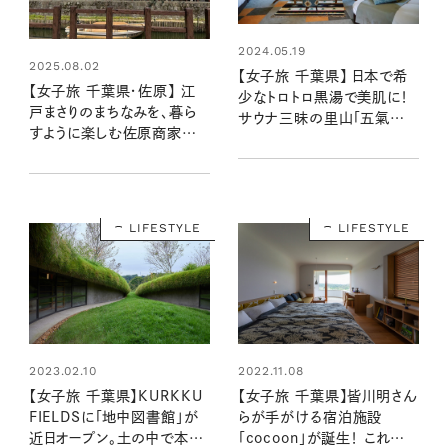
2024.05.19
2025.08.02
【女子旅 千葉県】 日本で希
【女子旅 千葉県・佐原】 江
少なトロトロ黒湯で美肌に！
戸まさりのまちなみを、暮ら
サウナ三昧の里山「五氣里」
すように楽しむ佐原商家町
で身も心も癒やすごほうび旅
ホテル NIPPONIA
LIFESTYLE
LIFESTYLE
2023.02.10
2022.11.08
【女子旅 千葉県】KURKKU
【女子旅 千葉県】皆川明さん
FIELDSに「地中図書館」が
らが手がける宿泊施設
近日オープン。土の中で本と
「cocoon」が誕生！ これから