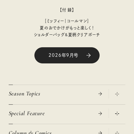
【付 録】
［ミッフィー｜コールマン］
夏のおでかけがもっと楽しく！
ショルダーバッグ&夏柄クリアポーチ
2026年9月号
Season Topics
Special Feature
真夏のひんやりグッズ 2026
大人のリュック探し 2026SS
Column & Comics
ニトリ・イケア・無印良品で賢くおしゃれなインテリア
2026年春夏 トレンドファッションニュース