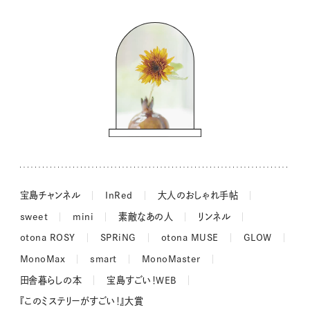
バッグの中身
コウケンテツのヒトワザ巡り
ノーラのフィンランド旅気分
街角ワンデイ
ドーナツハント
吉田羊さんの着物と12のアソビゴコロ
長谷川あかりさんの今週もお疲れ様つまみ
宝島チャンネル
InRed
大人のおしゃれ手帖
sweet
mini
素敵なあの人
リンネル
otona ROSY
SPRiNG
otona MUSE
GLOW
MonoMax
smart
MonoMaster
田舎暮らしの本
宝島すごい！WEB
『このミステリーがすごい！』大賞