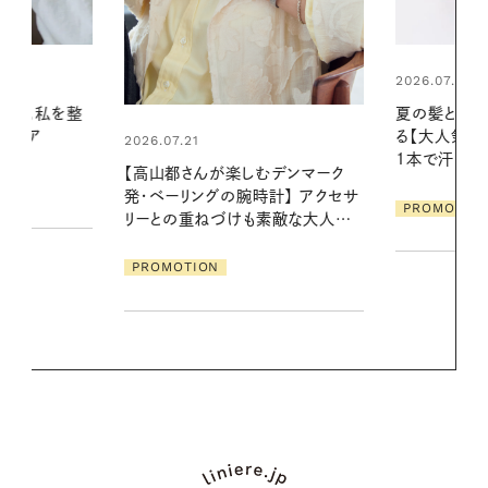
2026.07.24
2026.06.01
夏の髪と心が瞬時にリフレッシュす
お出かけ前の
る【大人気のドライシャンプー】 この
の一日。汗ば
1本で汗ばむ季節も一日中心地よく
に過ごす私
デンマーク
クセサ
PROMOTION
PROMOTIO
素敵な大人の