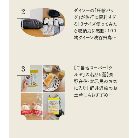
2
ダイソーの「圧縮バッ
グ」が旅行に便利すぎ
る！3サイズ使ってみた
ら収納力に感動：100
均クイーン渋谷飛鳥の
『本当にいいもの』第
10回③
3
【ご当地スーパー「ツ
ルヤ」の名品5選】長
野在住・地元民のお気
に入り！ 軽井沢旅のお
土産にもおすすめのお
いしいもの