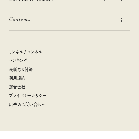
この春ほしい大人のスニーカー 2026春夏
2026年下半期占い大特集
絶品、お餅レシピ大集合！
Contents
女子旅おすすめスポット 暮らすように心地いいリンネル旅ガイ
ぐれいさん
ド
本当に使える「旅道具」
明日もいい日になりますように
幸せな老後のための リンネルマネー講座
世界のサンタさんに会って来た！
清水みさとの食いしんぼう寄り道サウナ
リンネルおしゃれファッションスナップ
私の住むまち、好きな場所。LOCAL LIFE REPORT
ときめく冬の贈りもの
クグロフの猫
リンネル暮らし部
リンネルチャンネル
リンネル 暮らしの道具大賞
クラフトビール案内
中沢元紀の板前さん入門
リンネルチャンネル
ランキング
ナチュラルメイクレッスン
母の日に贈りたい、お花モチーフのアイテム
空想喫茶トラノコクさんのあの店この店、喫茶訪問日記
おぱんつ君のわくわく楽しい一週間占い
最新号&付録
喜ばれる贈り物手帖
うちねこグランプリ2026、発表！
圷みほさんのゆるっと週末キャンプ通信
毎日が心地よくなるリンネルタロット
利用規約
2026年上半期占い大特集
豆柴・まもるくんの旅日記
運営会社
2025年下半期占い大特集
柳沢小実さんのお散歩するようなゆるり旅
プライバシーポリシー
猫と一緒に心地いい暮らし
広告のお問い合わせ
valoさんのかわいいもの探し
tsukuru & Lin. ツクルアンドリン
kippis（キッピス）
暮らしの時産テクニック