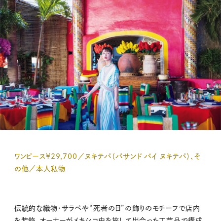
ワンピース¥29,700／ヌキテパ（パサンド バイ ヌキテパ）、そ
の他／本人私物
伝統的な織物・サラペや“死者の日”の飾りのモチーフで店内
を装飾。オーナーがメキシコ中を旅して出合った工芸品で構成