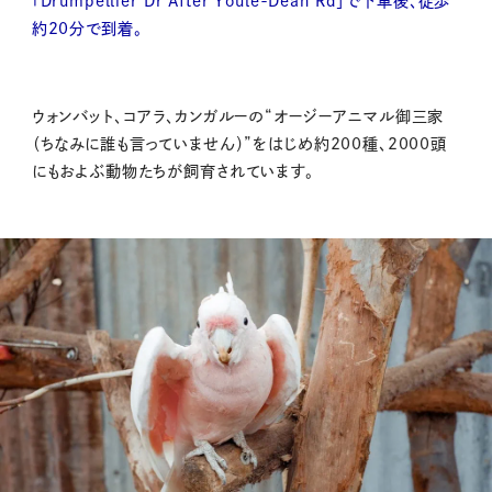
「Drumpellier Dr After Youle-Dean Rd」で下車後、徒歩
約20分で到着。
ウォンバット、コアラ、カンガルーの“オージーアニマル御三家
（ちなみに誰も言っていません）”をはじめ約200種、2000頭
にもおよぶ動物たちが飼育されています。