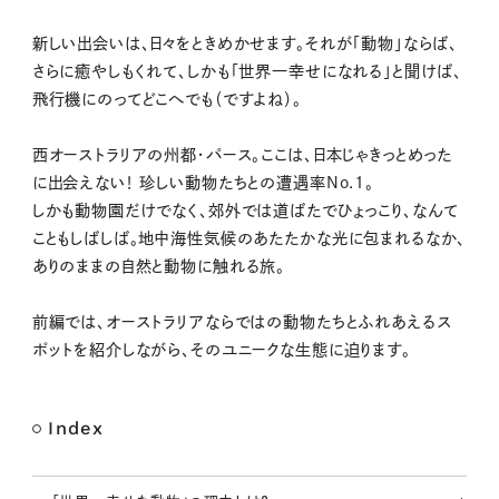
M
新しい出会いは、日々をときめかせます。それが「動物」ならば、
u
さらに癒やしもくれて、しかも「世界一幸せになれる」と聞けば、
t
飛行機にのってどこへでも（ですよね）。
e
西オーストラリアの州都・パース。ここは、日本じゃきっとめった
に出会えない！ 珍しい動物たちとの遭遇率No.1。
しかも動物園だけでなく、郊外では道ばたでひょっこり、なんて
こともしばしば。地中海性気候のあたたかな光に包まれるなか、
ありのままの自然と動物に触れる旅。
前編では、オーストラリアならではの動物たちとふれあえるス
ポットを紹介しながら、そのユニークな生態に迫ります。
Index