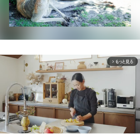
もっと見る
arrow_forward_ios