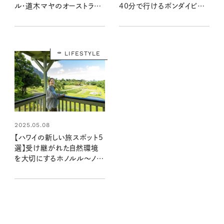
ル・道木マヤのオーストラリ
40分で行けるボンダイビー
ア旅 最終回
チへ：モデル・道木マヤのオ
ーストラリア旅 第3回
LIFESTYLE
2025.05.08
【ハワイの新しい旅スポット5
選】受け継がれた自然環境
を大切にするホノルル〜ノー
スショアのサステナブルなエ
コツアー