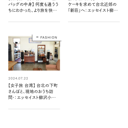
バッグの中身】 何度も通うう
ケーキを求めて台北近郊の
ちにわかった、より旅を快適
「新荘」へ：エッセイスト柳沢
にしれくれるもの：エッセイス
小実さんの台湾旅行記 第４
ト柳沢小実さんの台湾旅行
話
記 第1話
FASHION
2024.07.22
【女子旅 台湾】 台北の下町
さんぽと、現地のおうち訪
問・：エッセイスト柳沢小実さ
んの台湾旅行記 第６話