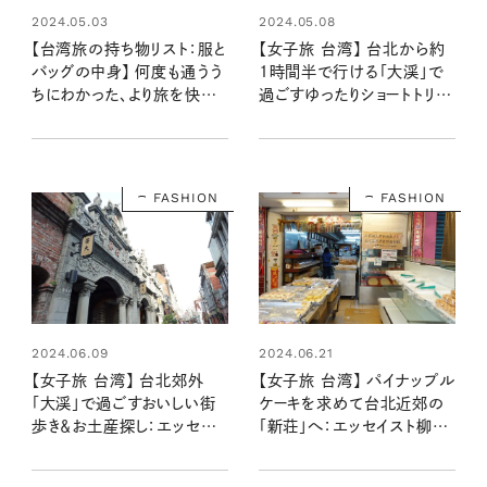
2024.05.03
2024.05.08
【台湾旅の持ち物リスト：服と
【女子旅 台湾】 台北から約
バッグの中身】 何度も通うう
1時間半で行ける「大渓」で
ちにわかった、より旅を快適
過ごすゆったりショートトリッ
にしれくれるもの：エッセイス
プ：エッセイスト柳沢小実さ
ト柳沢小実さんの台湾旅行
んの台湾旅行記 第２話
記 第1話
FASHION
FASHION
2024.06.09
2024.06.21
【女子旅 台湾】 台北郊外
【女子旅 台湾】 パイナップル
「大渓」で過ごすおいしい街
ケーキを求めて台北近郊の
歩き＆お土産探し：エッセイ
「新荘」へ：エッセイスト柳沢
スト柳沢小実さんの台湾旅
小実さんの台湾旅行記 第４
行記 第３話
話