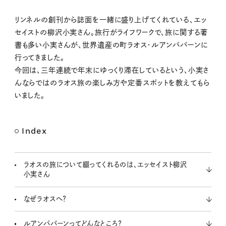
M
リンネルの創刊から誌面を一緒に盛り上げてくれている、エッ
u
セイストの柳沢小実さん。旅行がライフワークで、旅に関する著
t
書も多い小実さんが、世界遺産の町ラオス・ルアンパバーンに
e
行ってきました。
今回は、三年連続で年末にゆっくり滞在しているという、小実さ
んならではのラオス旅の楽しみ方や定番スポットを教えてもら
いました。
Index
ラオスの旅について綴ってくれるのは、エッセイスト柳沢
小実さん
なぜラオスへ？
ルアンパバーンってどんなところ？