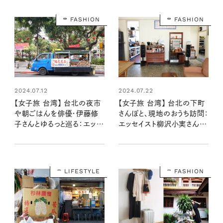
FASHION
FASHION
2024.07.12
2024.07.22
【女子旅 台湾】 台北の夜市
【女子旅 台湾】 台北の下町
や朝ごはんを俳優・伊藤修
さんぽと、現地のおうち訪問：
子さんとゆるっと巡る：エッセ
エッセイスト柳沢小実さんの
イスト柳沢小実さんの台湾
台湾旅行記 第６話
旅行記 第５話
LIFESTYLE
FASHION