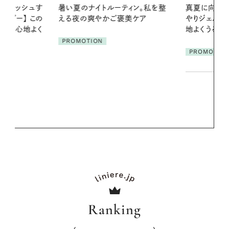
ィン。私を整
真夏に向けて、ハーブが香るひん
美ケア
やりジェルと出合う。暑い季節に心
2026.07.21
地よくうるおう、軽やかなボディケ
【高山都さん
ア
発・ベーリングの
PROMOTION
リーとの重ね
夏スタイル３
PROMOTIO
Ranking