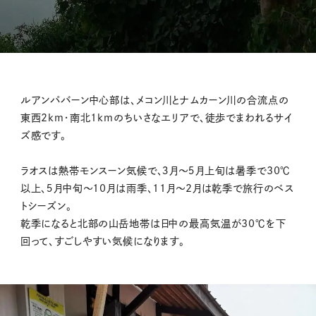
ルアンパバーン中心部は、メコン川とナムカーン川の合流点の
東西2km・南北1kmのちいさなエリアで、徒歩でまわれるサイ
ズ感です。
ラオスは熱帯モンスーン気候で、３月～５月上旬は暑季で30℃
以上、５月中旬～10月は雨季、11月～2月は乾季で旅行のベス
トシーズン。
乾季になると北部の山岳地帯は日中の最高気温が30℃を下
回って、すごしやすい気候になります。