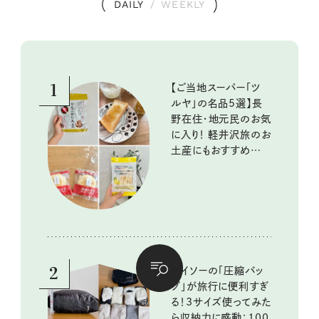
DAILY
/
WEEKLY
1
【ご当地スーパー「ツ
ルヤ」の名品5選】長
野在住・地元民のお気
に入り！ 軽井沢旅のお
土産にもおすすめのお
いしいもの
2
ダイソーの「圧縮バッ
グ」が旅行に便利すぎ
る！3サイズ使ってみた
ら収納力に感動：100