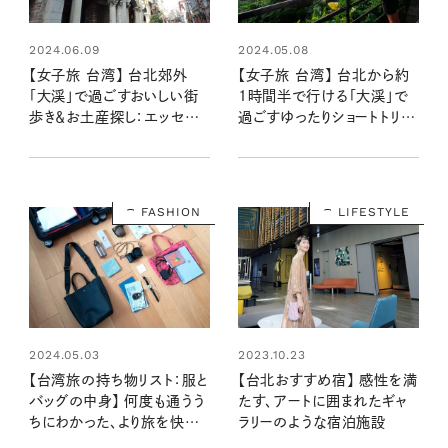
2024.06.09
2024.05.08
【女子旅 台湾】 台北郊外
【女子旅 台湾】 台北から約
「大渓」で過ごすおいしい街
1時間半で行ける「大渓」で
歩き＆お土産探し：エッセイ
過ごすゆったりショートトリッ
スト柳沢小実さんの台湾旅
プ：エッセイスト柳沢小実さ
行記 第３話
んの台湾旅行記 第２話
FASHION
LIFESTYLE
2024.05.03
2023.10.23
【台湾旅の持ち物リスト：服と
【台北おすすめ宿】 感性を満
バッグの中身】 何度も通うう
たす、アートに囲まれたギャ
ちにわかった、より旅を快適
ラリーのような宿泊施設
にしれくれるもの：エッセイス