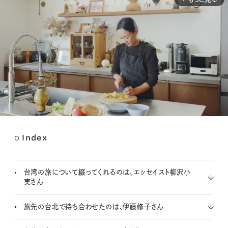
Index
M
u
t
台湾の旅について綴ってくれるのは、エッセイスト柳沢小
e
実さん
旅先の台北で待ち合わせたのは、伊藤修子さん