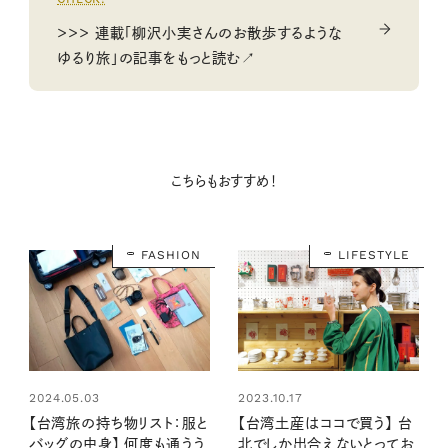
＞＞＞ 連載「柳沢小実さんのお散歩するような
ゆるり旅」の記事をもっと読む↗
こちらもおすすめ！
FASHION
LIFESTYLE
2024.05.03
2023.10.17
【台湾旅の持ち物リスト：服と
【台湾土産はココで買う】 台
バッグの中身】 何度も通うう
北でしか出合えないとってお