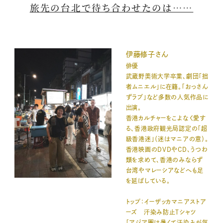
旅先の台北で待ち合わせたのは……
伊藤修子さん
俳優
武蔵野美術大学卒業、劇団「拙
者ムニエル」に在籍。「おっさん
ずラブ」など多数の人気作品に
出演。
香港カルチャーをこよなく愛す
る、香港政府観光局認定の「超
級香港迷」（迷はマニアの意）。
香港映画のDVDやCD、うつわ
類を求めて、香港のみならず
台湾やマレーシアなどへも足
を延ばしている。
トップ：イーザッカマニアストア
ーズ 汗染み防止Tシャツ
「アジア圏は暑くて汗染みが気