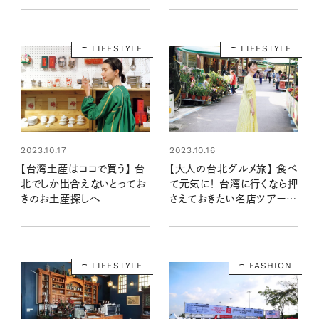
ト柳沢小実さんの台湾旅行
記 第1話
LIFESTYLE
LIFESTYLE
2023.10.17
2023.10.16
【台湾土産はココで買う】 台
【大人の台北グルメ旅】 食べ
北でしか出合えないとってお
て元気に！ 台湾に行くなら押
きのお土産探しへ
さえておきたい名店ツアーガ
イド
LIFESTYLE
FASHION