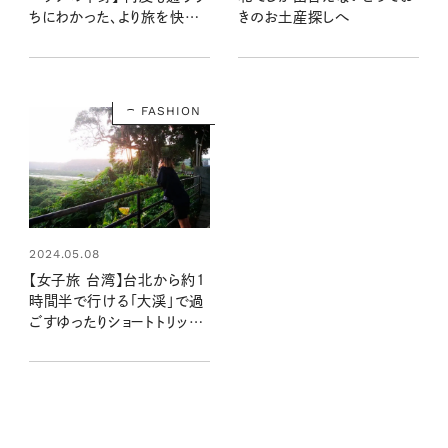
ちにわかった、より旅を快適
きのお土産探しへ
にしれくれるもの：エッセイス
ト柳沢小実さんの台湾旅行
記 第1話
FASHION
2024.05.08
【女子旅 台湾】台北から約1
時間半で行ける「大渓」で過
ごすゆったりショートトリッ
プ：エッセイスト柳沢小実さ
んの台湾旅行記 第２話