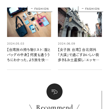
FASHION
FASHION
2024.05.03
2024.06.09
【台湾旅の持ち物リスト：服と
【女子旅 台湾】 台北郊外
バッグの中身】 何度も通うう
「大渓」で過ごすおいしい街
ちにわかった、より旅を快適
歩き＆お土産探し：エッセイ
にしれくれるもの：エッセイス
スト柳沢小実さんの台湾旅
ト柳沢小実さんの台湾旅行
行記 第３話
記 第1話
Recommend