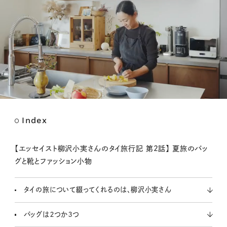
Index
M
u
t
【エッセイスト柳沢小実さんのタイ旅行記 第2話】 夏旅のバッ
e
グと靴とファッション小物
タイの旅について綴ってくれるのは、柳沢小実さん
バッグは２つか３つ