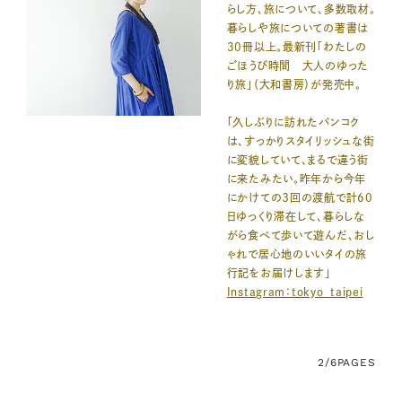
らし方、旅について、多数取材。
暮らしや旅についての著書は
30冊以上。最新刊「わたしの
ごほうび時間 大人のゆった
り旅」（大和書房）が発売中。
「久しぶりに訪れたバンコク
は、すっかりスタイリッシュな街
に変貌していて、まるで違う街
に来たみたい。昨年から今年
にかけての３回の渡航で計60
日ゆっくり滞在して、暮らしな
がら食べて歩いて遊んだ、おし
ゃれで居心地のいいタイの旅
行記をお届けします」
Instagram：tokyo_taipei
2/6
PAGES