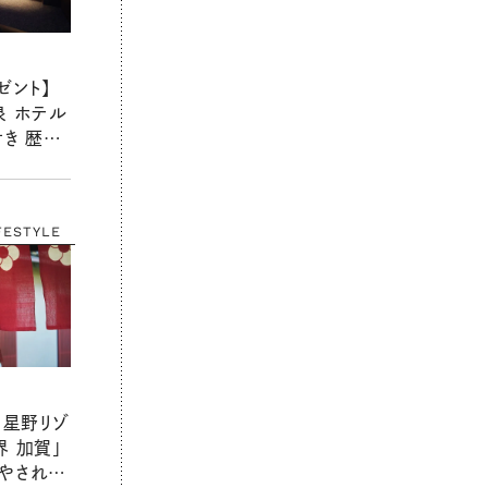
ゼント】
泉 ホテル
付き 歴史
道の恵み
体験を1
FESTYLE
 星野リゾ
界 加賀」
やされ