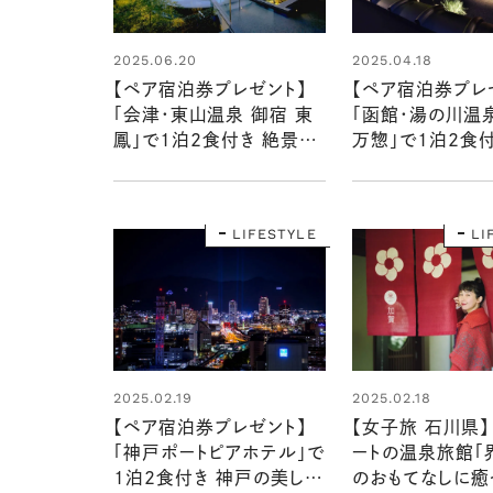
2025.06.20
2025.04.18
【ペア宿泊券プレゼント】
【ペア宿泊券プレ
「会津・東山温泉 御宿 東
「函館・湯の川温
鳳」で1泊2食付き 絶景を
万惣」で1泊2食
望む展望露天風呂に、旬の
ある名湯と北海
お料理など……豪華な宿
を堪能できる宿泊
泊体験を1組2名様に！
組2名様に！
LIFESTYLE
LI
2025.02.19
2025.02.18
【ペア宿泊券プレゼント】
【女子旅 石川県】
「神戸ポートピアホテル」で
ートの温泉旅館「
1泊2食付き 神戸の美しい
のおもてなしに癒