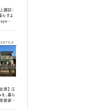
・上諏訪：
暮らすよ
aya
」滞在レポー
気兼ねな
FESTYLE
佐原】 江
みを、暮ら
佐原商家町
IA