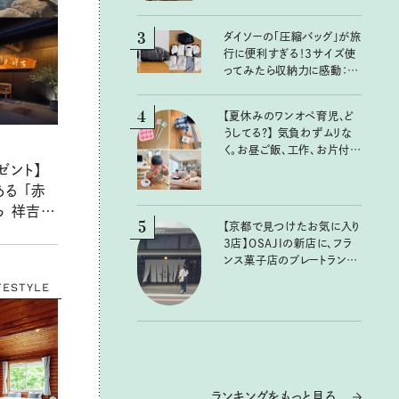
3
ダイソーの「圧縮バッグ」が旅
行に便利すぎる！3サイズ使
ってみたら収納力に感動：
100均クイーン渋谷飛鳥の
『本当にいいもの』第10回③
4
【夏休みのワンオペ育児、ど
うしてる？】 気負わずムリな
く。お昼ご飯、工作、お片付け
など、親子で一緒に楽しめる
ゼント】
工夫
る 「赤
 祥吉」
5
【京都で見つけたお気に入り
心地よい宿
3店】OSAJIの新店に、フラ
様に！
ンス菓子店のプレートラン
チ……おいしいのんびり街
FESTYLE
歩き。
ランキングをもっと見る