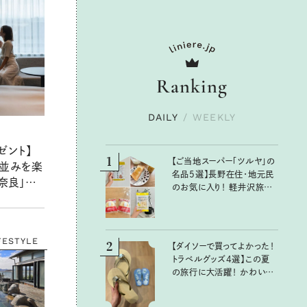
Ranking
DAILY
/
WEEKLY
ゼント】
1
【ご当地スーパー「ツルヤ」の
並みを楽
名品5選】長野在住・地元民
奈良」で1
のお気に入り！ 軽井沢旅の
のびと過
お土産にもおすすめのおい
1組2名
しいもの
FESTYLE
2
【ダイソーで買ってよかった！
トラベルグッズ4選】この夏
の旅行に大活躍！ かわいく
て便利な厳選マストバイア
イテム