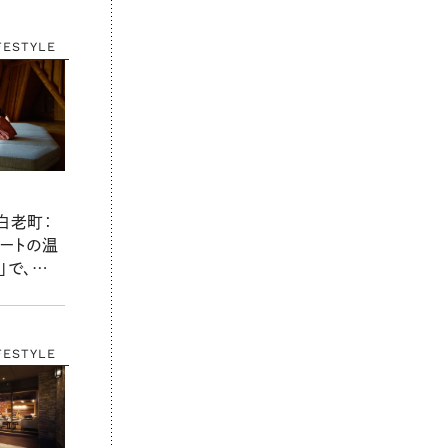
FESTYLE
白老町：
ゾートの温
」で、はま
化に触れ
FESTYLE