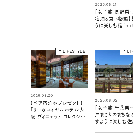
2025.08.21
【女子旅 長野県
宿泊＆買い物編】
うに楽しむ宿「mit
micro hotel
ト「家族や友人と
く過ごせます」
LIFESTYLE
LI
2025.08.20
2025.08.02
【ペア宿泊券プレゼント】
【女子旅 千葉県・
「リーガロイヤルホテル大
戸まさりのまちな
阪 ヴィニェット コレクショ
すように楽しむ
ン」で1泊朝食付き ラグジ
ホテル NIPPON
ュアリーな宿泊体験を1組