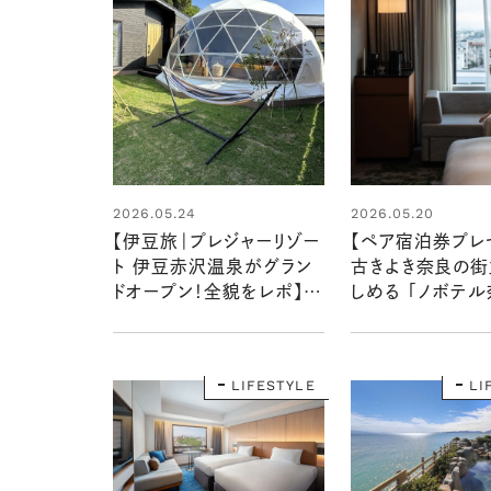
2026.05.24
2026.05.20
【伊豆旅｜プレジャーリゾー
【ペア宿泊券プレ
ト 伊豆赤沢温泉がグラン
古きよき奈良の街
ドオープン！全貌をレポ】
しめる 「ノボテル
大自然に包まれてグランピ
泊朝食付き のび
ングや温泉、プールを満喫
ごせる宿泊体験を
様に！
LIFESTYLE
LI