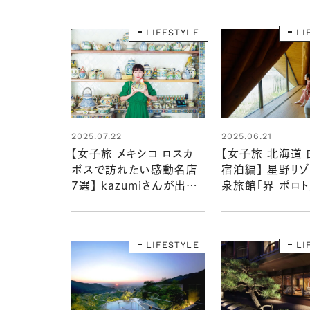
2名様に！
LIFESTYLE
LI
2025.07.22
2025.06.21
【女子旅 メキシコ ロスカ
【女子旅 北海道 
ボスで訪れたい感動名店
宿泊編】 星野リ
7選】 kazumiさんが出合
泉旅館「界 ポロト
ったおいしいグルメと手仕
じさんとアイヌ文
事雑貨
る五感旅
LIFESTYLE
LI