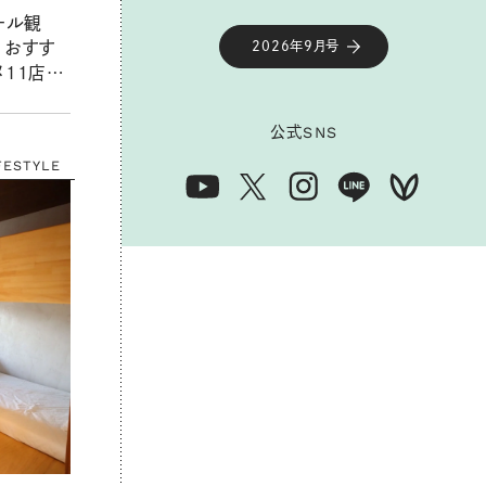
ール観
、おすす
2026年9月号
11店】
買ったも
ポ！：加藤
公式
SNS
Vol.3
FESTYLE