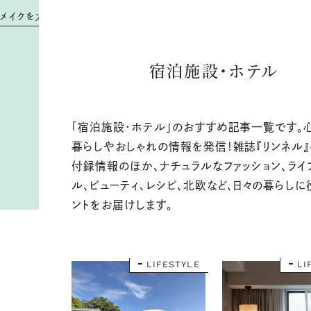
調
査
！
#
付
録
は
ミ
ッ
フ
ィ
ー
×
コ
ー
ル
マ
ン
の
豪
華
コ
ラ
ボ
！
#
「
飲
む
ゼ
リ
ー
」
宿泊施設・ホテル
「宿泊施設・ホテル」のおすすめ記事一覧です。
暮らしやおしゃれの情報を発信！雑誌『リンネル
付録情報のほか、ナチュラルなファッション、ライ
ル、ビューティ、レシピ、北欧など、日々の暮らしに
ントをお届けします。
LIFESTYLE
LI