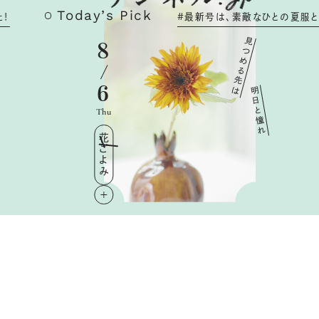
T
o
d
a
y
’
s
P
i
c
k
#
最
新
号
は
、
素
敵
な
ひ
と
の
夏
服
と
メ
イ
ク
を
大
見
8
つ
め
る
先
6
は
明
日
と
Thu
憧
れ
花ごよみ