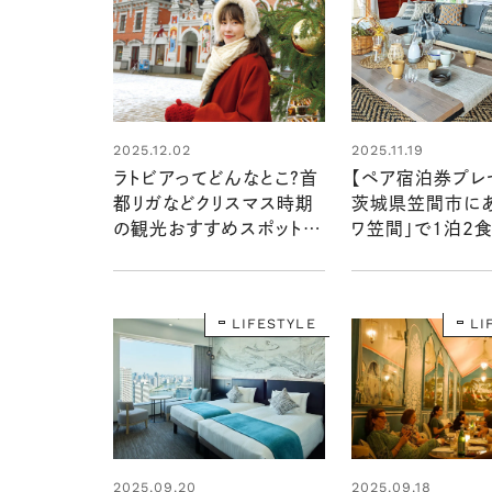
2025.12.02
2025.11.19
ラトビアってどんなとこ？首
【ペア宿泊券プレ
都リガなどクリスマス時期
茨城県笠間市にあ
の観光おすすめスポット8
ワ笠間」で1泊2食
選を徹底レビュー【最新
やしの宿泊体験を
版】
様に！
LIFESTYLE
LI
2025.09.20
2025.09.18