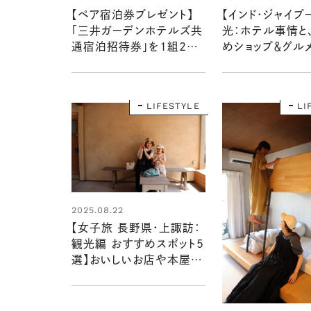
【ペア宿泊券プレゼント】
【インド・ジャイプ
「三井ガーデンホテルズ共
光：ホテル事情と
通宿泊招待券」を1組2名
めショップ＆グルメ
様に！ 1泊朝食付きの豪華
価格帯や清潔度、
な宿泊体験を
のなどをリアルレ
恵さんの初インド旅
LIFESTYLE
LI
2025.08.22
【女子旅 長野県・上諏訪：
観光編 おすすめスポット5
選】おいしいお店や本屋さ
んなど、レトロでおしゃれな
街歩きガイド