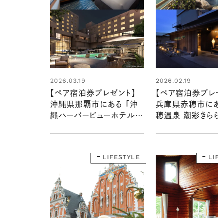
2026.03.19
2026.02.19
【ペア宿泊券プレゼント】
【ペア宿泊券プレ
沖縄県那覇市にある 「沖
兵庫県赤穂市にあ
縄ハーバービューホテル」
穂温泉 潮彩きらら
で1泊朝食付き 歴史と味
で1泊2食付き 
覚に癒やされる体験を1組
泊体験を1組2名
2名様に！
LIFESTYLE
LI