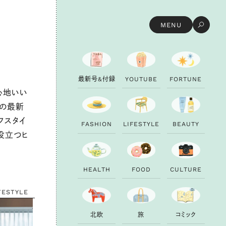
の
レ
シ
ピ
で
夏
の
喉
を
う
る
お
そ
う
#
大
人
に
似
合
う
リ
ュ
ッ
ク
探
し
#
今
週
の
1
2
MENU
最
新
号
&
付
録
Y
O
U
T
U
B
E
F
O
R
T
U
N
E
心地いい
』の最新
フスタイ
F
A
S
H
I
O
N
L
I
F
E
S
T
Y
L
E
B
E
A
U
T
Y
役立つヒ
H
E
A
L
T
H
F
O
O
D
C
U
L
T
U
R
E
FESTYLE
北
欧
旅
コ
ミ
ッ
ク