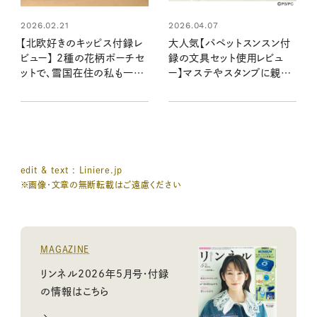
2026.02.21
2026.04.07
【北欧好きのキッピス付録レ
大人気【パペットスンスン付
ビュー】 2種の花柄ポーチセ
録の文具セット使用レビュ
ットで、雪国在住の私も一足
ー】マステやスタンプに親子
先に春気分に♪ オンオフ問
でときめく♡ 手帳や工作で
わず活躍中です！
使ってかわいい！
edit & text : Liniere.jp
※画像・文章の無断転載はご遠慮ください
MAGAZINE
リンネル2026年5月号・付録
の情報はこちら