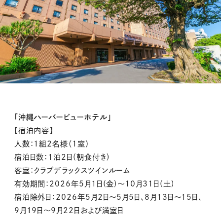
「沖縄ハーバービューホテル」
【宿泊内容】
人数：1組2名様（1室）
宿泊日数：1泊2日(朝食付き)
客室：クラブデラックスツインルーム
有効期間：2026年
5
月
1
日
(
金
)
～
10
月
31
日
(
土
)
宿泊除外日：
2026年5月2日～5月5日、
8月13日～15日、
9月19日～9月22日および満室日