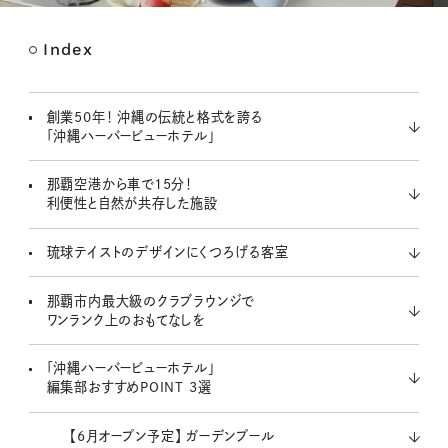
Index
M
u
t
創業50年！ 沖縄の伝統と格式を誇る
e
「沖縄ハーバービューホテル」
那覇空港から車で15分！
利便性と自然が共存した施設
琉球テイストのデザインにくつろげる客室
那覇市内最大級のクラブラウンジで
ワンランク上のおもてなしを
「沖縄ハーバービューホテル」
編集部おすすめPOINT 3選
【6月オープン予定】 ガーデンプール