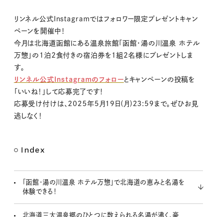
M
リンネル公式Instagramではフォロワー限定プレゼントキャン
u
ペーンを開催中！
t
今月は北海道函館にある温泉旅館「函館・湯の川温泉 ホテル
e
万惣」の1泊2食付きの宿泊券を1組2名様にプレゼントしま
す。
リンネル公式Instagramのフォロー
とキャンペーンの投稿を
「いいね！」して応募完了です！
応募受け付けは、2025年5月19日(月)23:59まで。ぜひお見
逃しなく！
Index
「函館・湯の川温泉 ホテル万惣」で北海道の恵みと名湯を
体験できる！
北海道三大温泉郷のひとつに数えられる名湯が沸く、豪