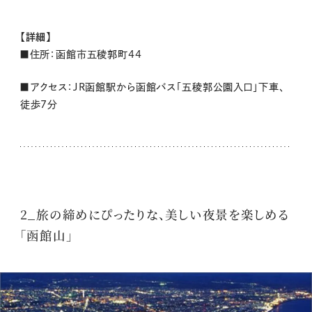
【詳細】
■住所：
函館市五稜郭町44
■アクセス：
JR函館駅から函館バス「五稜郭公園入口」下車、
徒歩7分
2_旅の締めにぴったりな、美しい夜景を楽しめる
「函館山」