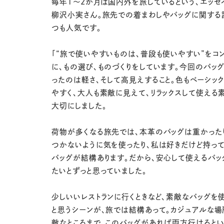
毎年１〜2か月は国内外を旅しているという、エッセ
柳沢小実さん。旅先での着まわしやバッグに関する
つも人気です。
「“旅で使いやすいものは、普段も使いやすい”をコ
に、もの選び、ものづくりをしています。今回のバッ
ったのは軽さ、そして高見えすること。色もベーシッ
やすく、大人も素敵に見えて、リラックスして使える
大切にしました。
荷物が多くなる旅先では、本革のバッグは重かった
つかないように気を使ったり、私は好きだけど持っ
バッグが結構あります。だから、安心して使えるバッ
たいとずっと思っていました。
少しいいレストランに行くときなど、素敵なバッグを
と思うシーンが、旅では結構あって。カジュアルな
敵なところまで、このバッグがあれば両方行けるとい