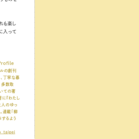
れも楽し
に入って
file
ネルの創刊
ア、丁寧な暮
、多数取
いての著
著に『わたし
大人のゆっ
）。連載「柳
歩するよう
。
_taipei