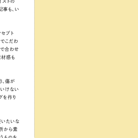
イストの
記事も、い
ンセプト
グでこだわ
クで合わせ
素材感も
り、傷が
ていけない
グを作り
使いたいな
場所から素
うものを