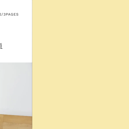
2/3
PAGES
類