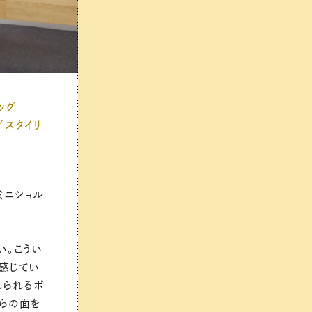
ッグ
／スタイリ
ミニショル
い。こうい
感じてい
れられるポ
ちらの面を