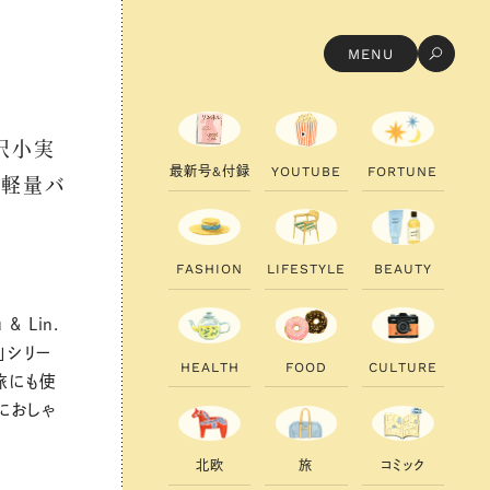
MENU
柳沢小実
最
新
号
&
付
録
Y
O
U
T
U
B
E
F
O
R
T
U
N
E
い軽量バ
F
A
S
H
I
O
N
L
I
F
E
S
T
Y
L
E
B
E
A
U
T
Y
 Lin.
」シリー
H
E
A
L
T
H
F
O
O
D
C
U
L
T
U
R
E
旅にも使
におしゃ
北
欧
旅
コ
ミ
ッ
ク