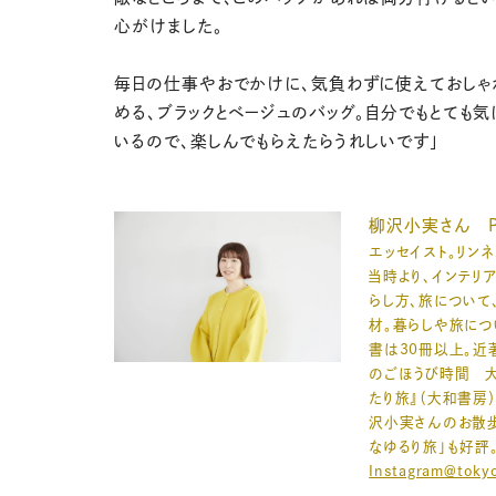
心がけました。
毎日の仕事やおでかけに、気負わずに使えておしゃ
める、ブラックとベージュのバッグ。自分でもとても気
いるので、楽しんでもらえたらうれしいです」
柳沢小実さん Pro
エッセイスト。リン
当時より、インテリ
らし方、旅について
材。暮らしや旅につ
書は30冊以上。近
のごほうび時間 
たり旅』（大和書房
沢小実さんのお散
なゆるり旅」も好評
Instagram＠tokyo