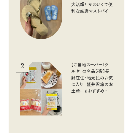
大活躍！ かわいくて便
利な厳選マストバイア
イテム
2
【ご当地スーパー「ツ
ルヤ」の名品5選】長
野在住・地元民のお気
に入り！ 軽井沢旅のお
土産にもおすすめのお
いしいもの