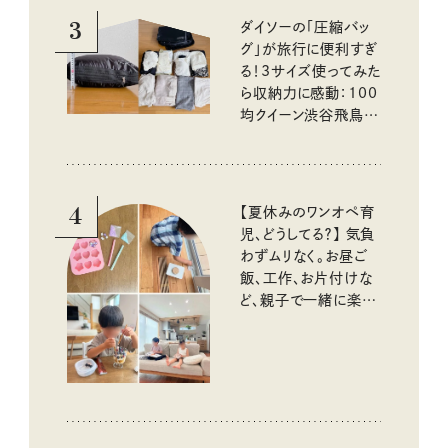
3
ダイソーの「圧縮バッ
グ」が旅行に便利すぎ
る！3サイズ使ってみた
ら収納力に感動：100
均クイーン渋谷飛鳥の
『本当にいいもの』第
10回③
4
【夏休みのワンオペ育
児、どうしてる？】 気負
わずムリなく。お昼ご
飯、工作、お片付けな
ど、親子で一緒に楽し
める工夫