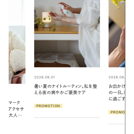
2026.06.01
2026.06.01
ィン。私を整
お出かけ前のひと手間で変わる、夏
真夏に向けて
美ケア
の一日。汗ばむ季節を「ごきげん」
やりジェルと
に過ごす私の新習慣
地よくうるお
ア
PROMOTION
PROMOTIO