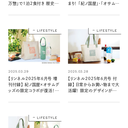
万惣」で1泊2食付き 歴史あ
まり！ 「紀ノ国屋」・「オサムグ
る名湯と北海道の恵みを堪
ッズ」付録＆編集部おすすめ
能できる宿泊体験を1組2名
特集を最速レポート＜4月18
様に！
日発売6月号・6月号増刊＞
LIFESTYLE
LIFESTYLE
2025.03.29
2025.03.28
【リンネル2025年6月号 増
【リンネル2025年6月号 付
刊付録】 紀ノ国屋×オサムグ
録】 日常からお買い物まで大
ッズの限定コラボが復活！
活躍！ 限定のデザインが爽
大人かわいい保冷バッグ&
やかな紀ノ国屋のエコバッ
ペットボトルホルダー（4/18
グが付録に（4/18発売リン
発売リンネル2025年6月号
ネル2025年6月号）
増刊）
LIFESTYLE