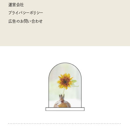
2026年上半期占い大特集
豆柴・まもるくんの旅日記
運営会社
2025年下半期占い大特集
柳沢小実さんのお散歩するようなゆるり旅
プライバシーポリシー
猫と一緒に心地いい暮らし
広告のお問い合わせ
valoさんのかわいいもの探し
tsukuru & Lin. ツクルアンドリン
kippis（キッピス）
暮らしの時産テクニック
バッグの中身
コウケンテツのヒトワザ巡り
ノーラのフィンランド旅気分
街角ワンデイ
ドーナツハント
吉田羊さんの着物と12のアソビゴコロ
長谷川あかりさんの今週もお疲れ様つまみ