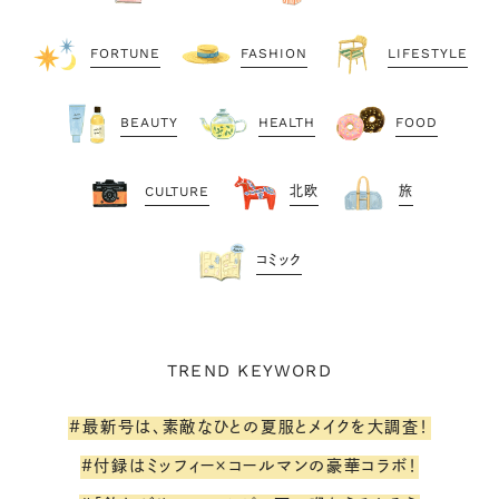
FORTUNE
FASHION
LIFESTYLE
BEAUTY
HEALTH
FOOD
CULTURE
北欧
旅
コミック
TREND KEYWORD
#最新号は、素敵なひとの夏服とメイクを大調査！
#付録はミッフィー×コールマンの豪華コラボ！