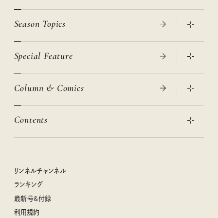
Season Topics
Special Feature
真夏のひんやりグッズ 2026
大人のリュック探し 2026SS
Column & Comics
ニトリ・イケア・無印良品で賢くおしゃれなインテリア
2026年春夏 トレンドファッションニュース
この春ほしい大人のスニーカー 2026春夏
2026年下半期占い大特集
絶品、お餅レシピ大集合！
Contents
女子旅おすすめスポット 暮らすように心地いいリンネル旅ガイ
ぐれいさん
ド
本当に使える「旅道具」
明日もいい日になりますように
幸せな老後のための リンネルマネー講座
世界のサンタさんに会って来た！
清水みさとの食いしんぼう寄り道サウナ
リンネルおしゃれファッションスナップ
私の住むまち、好きな場所。LOCAL LIFE REPORT
ときめく冬の贈りもの
クグロフの猫
リンネル暮らし部
リンネルチャンネル
リンネル 暮らしの道具大賞
クラフトビール案内
中沢元紀の板前さん入門
リンネルチャンネル
ランキング
ナチュラルメイクレッスン
母の日に贈りたい、お花モチーフのアイテム
空想喫茶トラノコクさんのあの店この店、喫茶訪問日記
おぱんつ君のわくわく楽しい一週間占い
最新号&付録
喜ばれる贈り物手帖
うちねこグランプリ2026、発表！
圷みほさんのゆるっと週末キャンプ通信
毎日が心地よくなるリンネルタロット
利用規約