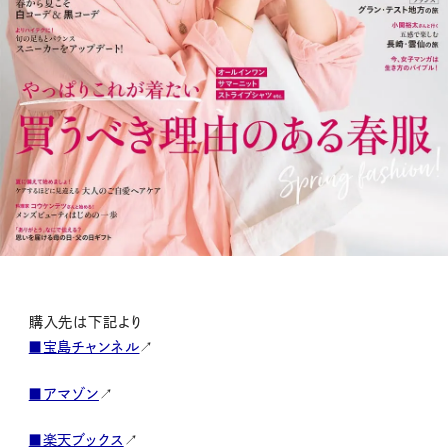
購入先は下記より
■宝島チャンネル
↗
■アマゾン
↗
■楽天ブックス
↗