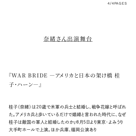
4/4
PAGES
奈緒さん出演舞台
『WAR BRIDE ―アメリカと日本の架け橋 桂
子・ハーン―』
桂子（奈緒）は20歳で米軍の兵士と結婚し、戦争花嫁と呼ばれ
た。アメリカ兵と歩いているだけで娼婦と言われた時代に、なぜ
桂子は敵国の軍人と結婚したのか̶。8月5日より東京・よみうり
大手町ホールで上演。ほか兵庫、福岡公演あり