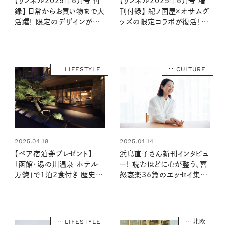
【リンネル2025年6月号 付
【リンネル2025年6月号 増
録】 日常からお買い物まで大
刊付録】 紀ノ国屋×オサムグ
活躍！ 限定のデザインが爽
ッズの限定コラボが復活！
やかな紀ノ国屋のエコバッ
大人かわいい保冷バッグ&
グが付録に（4/18発売リン
ペットボトルホルダー（4/18
ネル2025年6月号）
発売リンネル2025年6月号
増刊）
LIFESTYLE
CULTURE
2025.04.18
2025.04.14
【ペア宿泊券プレゼント】
浜島直子さん新刊インタビュ
「函館・湯の川温泉 ホテル
ー！ 読むほどに心が整う、喜
万惣」で1泊2食付き 歴史あ
怒哀楽36篇のエッセイ集
る名湯と北海道の恵みを堪
『キドアイラク譚』発売
能できる宿泊体験を1組2名
様に！
LIFESTYLE
北欧