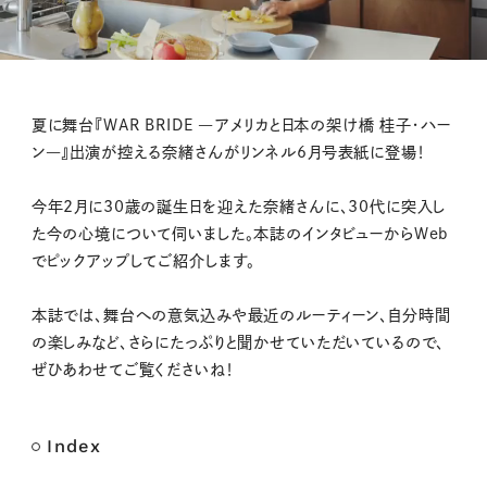
M
夏に舞台『WAR BRIDE ―アメリカと日本の架け橋 桂子・ハー
u
ン―』出演が控える奈緒さんがリンネル6月号表紙に登場！
t
e
今年2月に30歳の誕生日を迎えた奈緒さんに、30代に突入し
た今の心境について伺いました。本誌のインタビューからWeb
でピックアップしてご紹介します。
本誌では、舞台への意気込みや最近のルーティーン、自分時間
の楽しみなど、さらにたっぷりと聞かせていただいているので、
ぜひあわせてご覧くださいね！
Index