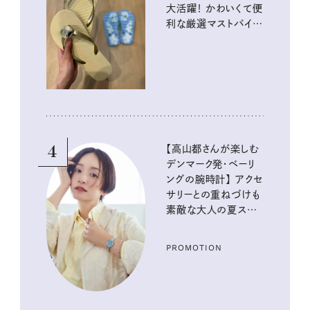
大活躍！ かわいくて便
利な厳選マストバイア
イテム
4
【高山都さんが楽しむ
デンマーク発・ベーリ
ングの腕時計】 アクセ
サリーとの重ねづけも
素敵な大人の夏スタイ
ル３選
PROMOTION