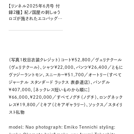
【リンネル2025年6月号 付
録2種】 紀ノ国屋の刺しゅう
ロゴが施されたエコバッグが
付録に！ 増刊号はオサムグ
ッズとコラボした保冷バッグ
が登場 （4/18発売リンネル
2025年6月号・6月号増刊）
（写真1枚目衣装クレジット）コート¥52,800／ヴェリテクール
（ヴェリテクール）、シャツ¥22,000、パンツ¥26,400／ともに
ヴァジーラントモン、スニーカー¥51,700／オートリー（すべて
ジャーナル スタンダード ラックス 表参道店）、バングル
¥407,000、［ネックレス短いものから順に］
¥66,000、¥220,000／すべてノグチ（ノグチ）、ロングネック
レス¥19,800／ミキア（ミキアギャラリー）、ソックス／スタイリ
スト私物
model: Nao photograph: Emiko Tennichi styling: