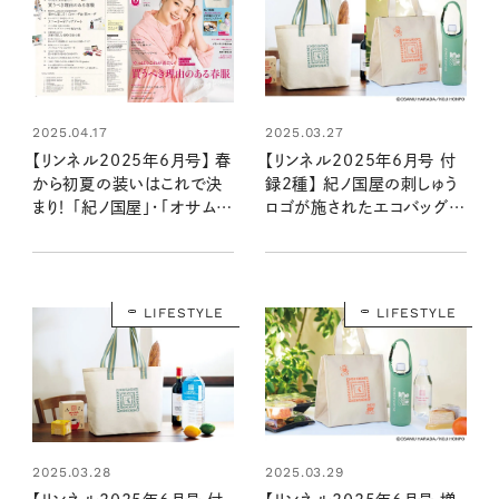
2025.04.17
2025.03.27
【リンネル2025年6月号】 春
【リンネル2025年6月号 付
から初夏の装いはこれで決
録2種】 紀ノ国屋の刺しゅう
まり！ 「紀ノ国屋」・「オサムグ
ロゴが施されたエコバッグが
ッズ」付録＆編集部おすすめ
付録に！ 増刊号はオサムグ
特集を最速レポート＜4月18
ッズとコラボした保冷バッグ
日発売6月号・6月号増刊＞
が登場 （4/18発売リンネル
2025年6月号・6月号増刊）
LIFESTYLE
LIFESTYLE
2025.03.28
2025.03.29