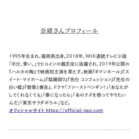
奈緒さんプロフィール
1995年生まれ、福岡県出身。2018年、NHK連続テレビ小説
「半分、青い。」でヒロインの親友役に抜擢され、2019年公開の
『ハルカの陶』で映画初主演を果たす。映画『#マンホール』『ス
イート・マイホーム』『陰陽師0』『告白 コンフェッション』『先生の
白い嘘』『傲慢と善良』、ドラマ「ファーストペンギン！」「あなたが
してくれなくても」「春になったら」「あのクズを殴ってやりたい
んだ」「東京サラダボウル」など。
オフィシャルサイト https://official-nao.com