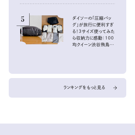
5
ダイソーの「圧縮バッ
グ」が旅行に便利すぎ
る！3サイズ使ってみた
ら収納力に感動：100
均クイーン渋谷飛鳥の
『本当にいいもの』第
10回③
ランキングをもっと見る