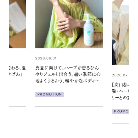
2026.06.01
ブが香るひん
暑い夏のナイ
暑い季節に心
える夜の爽
2026.07.21
かなボディケ
【高山都さんが楽しむデンマーク
PROMOTIO
発・ベーリングの腕時計】 アクセサ
リーとの重ねづけも素敵な大人の
夏スタイル３選
PROMOTION