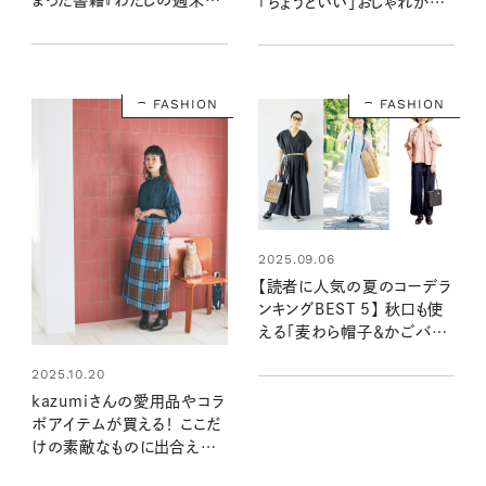
まった書籍『わたしの週末ソ
「ちょうどいい」おしゃれが叶
ウル』で、さらに魅力をたっぷ
う買い物リスト
り追求！
FASHION
FASHION
2025.09.06
【読者に人気の夏のコーデラ
ンキングBEST 5】 秋口も使
える「麦わら帽子＆かごバッ
グ」で清涼感をプラス ：リン
2025.10.20
ネル2025年9月号
kazumiさんの愛用品やコラ
ボアイテムが買える！ ここだ
けの素敵なものに出合える
「イッテンモノマルシェwithリ