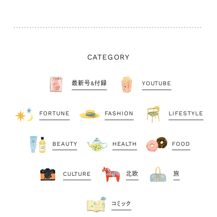
CATEGORY
最新号&付録
YOUTUBE
FORTUNE
FASHION
LIFESTYLE
BEAUTY
HEALTH
FOOD
CULTURE
北欧
旅
コミック