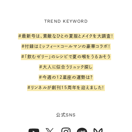
TREND KEYWORD
#最新号は、素敵なひとの夏服とメイクを大調査！
#付録はミッフィー×コールマンの豪華コラボ！
#「飲むゼリー」のレシピで夏の喉をうるおそう
#大人に似合うリュック探し
#今週の12星座の運勢は？
#リンネルが創刊15周年を迎えました！
SNS
公式