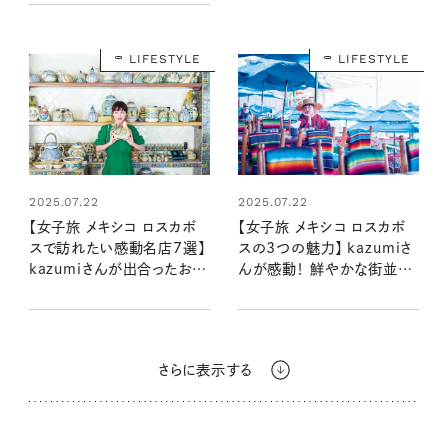
ンネル」ポップアップショップ
が阪神梅田本店で開催！
LIFESTYLE
LIFESTYLE
2025.07.22
2025.07.22
【女子旅 メキシコ ロスカボ
【女子旅 メキシコ ロスカボ
スで訪れたい感動名店7選】
スの3つの魅力】 kazumiさ
kazumiさんが出合ったおい
んが感動！ 鮮やかな街並み
しいグルメと手仕事雑貨
と大自然のアクティビティ
さらに表示する