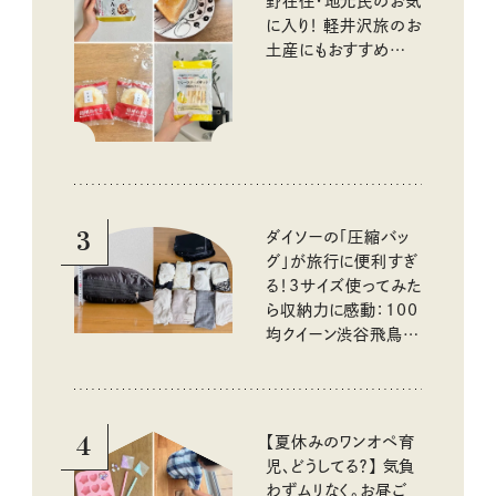
野在住・地元民のお気
に入り！ 軽井沢旅のお
土産にもおすすめのお
いしいもの
3
ダイソーの「圧縮バッ
グ」が旅行に便利すぎ
る！3サイズ使ってみた
ら収納力に感動：100
均クイーン渋谷飛鳥の
『本当にいいもの』第
10回③
4
【夏休みのワンオペ育
児、どうしてる？】 気負
わずムリなく。お昼ご