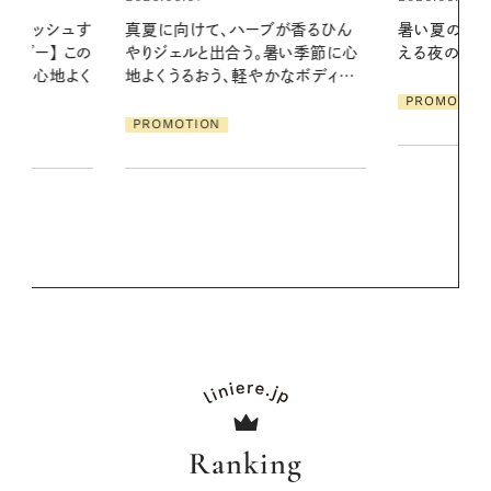
ブが香るひん
暑い夏のナイトルーティン。私を整
お出かけ前の
暑い季節に心
える夜の爽やかご褒美ケア
の一日。汗ば
かなボディケ
に過ごす私
PROMOTION
PROMOTIO
Ranking