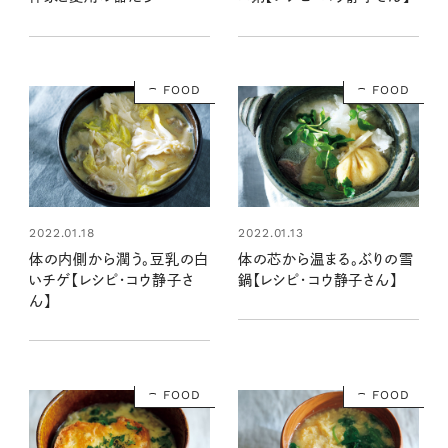
【kazumiさんが学ぶ、ときめ
きの韓国】
FOOD
FOOD
2022.01.18
2022.01.13
体の内側から潤う。豆乳の白
体の芯から温まる。ぶりの雪
いチゲ【レシピ・コウ静子さ
鍋【レシピ・コウ静子さん】
ん】
FOOD
FOOD