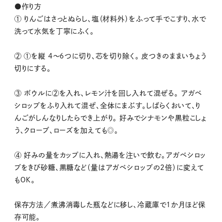
●作り方
① りんごはさっとぬらし、塩（材料外）をふって手でこすり、水で
洗って水気を丁寧にふく。
② ①を縦 4～6つに切り、芯を切り除く。 皮つきのままいちょう
切りにする。
③ ボウルに②を入れ、レモン汁を回し入れて混ぜる。 アガベ
シロップをふり入れて混ぜ、全体にまぶす。しばらくおいて、り
んごがしんなりしたらでき上がり。 好みでシナモンや黒粒こしょ
う、クローブ、ローズを加えても◎。
④ 好みの量をカップに入れ、熱湯を注いで飲む。アガベシロッ
プをきび砂糖、黒糖など（量はアガベシロップの2倍）に変えて
もOK。
保存方法／煮沸消毒した瓶などに移し、冷蔵庫で1か月ほど保
存可能。