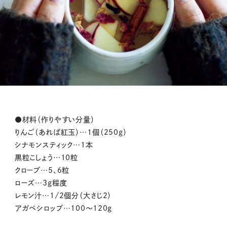
●材料（作りやすい分量）
りんご（あれば紅玉）…1個（250g）
シナモンスティック…1本
黒粒こしょう…10粒
クローブ…5、6粒
ローズ…3g程度
レモン汁…1/2個分（大さじ2）
アガベシロップ…100～120g