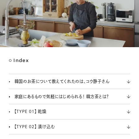
Index
M
u
t
韓国のお茶について教えてくれたのは、コウ静子さん
e
家庭にあるもので気軽にはじめられる！ 韓方茶とは？
【TYPE 01】 乾燥
【TYPE 02】 漬け込む