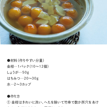
●材料（作りやすい分量）
金柑…1パック（10～12個）
しょうが…50g
はちみつ…20～30g
水…2～3カップ
●作り方
① 金柑はきれいに洗い、へたを除いて竹串で数か所穴をあけ