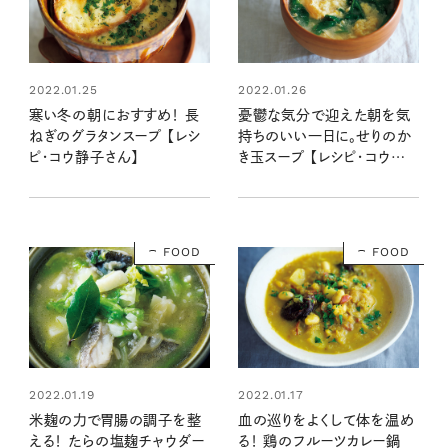
2022.01.25
2022.01.26
寒い冬の朝におすすめ！ 長
憂鬱な気分で迎えた朝を気
ねぎのグラタンスープ 【レシ
持ちのいい一日に。せりのか
ピ・コウ静子さん】
き玉スープ 【レシピ・コウ静
子さん】
FOOD
FOOD
2022.01.19
2022.01.17
米麹の力で胃腸の調子を整
血の巡りをよくして体を温め
える！ たらの塩麹チャウダー
る！ 鶏のフルーツカレー鍋