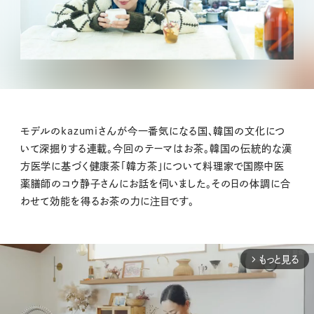
モデルのkazumiさんが今一番気になる国、韓国の文化につ
いて深掘りする連載。今回のテーマはお茶。韓国の伝統的な漢
方医学に基づく健康茶「韓方茶」について料理家で国際中医
薬膳師のコウ静子さんにお話を伺いました。その日の体調に合
わせて効能を得るお茶の力に注目です。
もっと見る
arrow_forward_ios