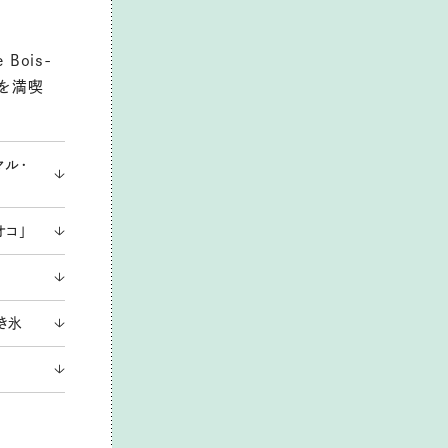
Bois-
化を満喫
マル・
オコ」
き氷
ュ