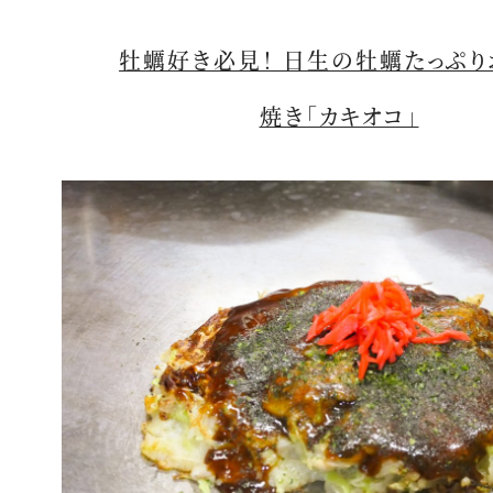
牡蠣好き必見！ 日生の牡蠣たっぷり
焼き「カキオコ」