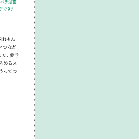
ラパラ漫画
ができま
内れもん
やつなど
また、要予
込めるス
うってつ