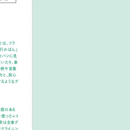
isとは、フラ
行かばん」
カバンに見
いたり、車
絵柄や言葉
りと、旅心
するようなデ
級感のある
を使ったレト
席は全車グ
リクライニン