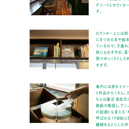
グシートとカウンタ
す。
カウンター上には
にまつわる本や絵
ているので、子連れ
旅にもおすすめ。落
間でゆっくりとした
せます。
車内には旅をイメー
ト作品がたくさん。
ちらは蓮沼 昌宏氏
絡船の物語』。アニ
の起源とも言える“
呼ばれる19世紀に
機械をもとにした作