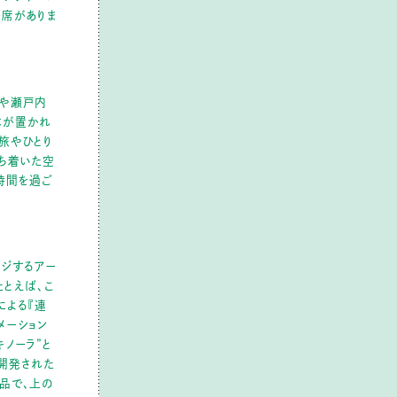
ー席がありま
旅や瀬戸内
本が置かれ
旅やひとり
ち着いた空
時間を過ご
ジするアー
たとえば、こ
による『連
メーション
キノーラ”と
開発された
品で、上の