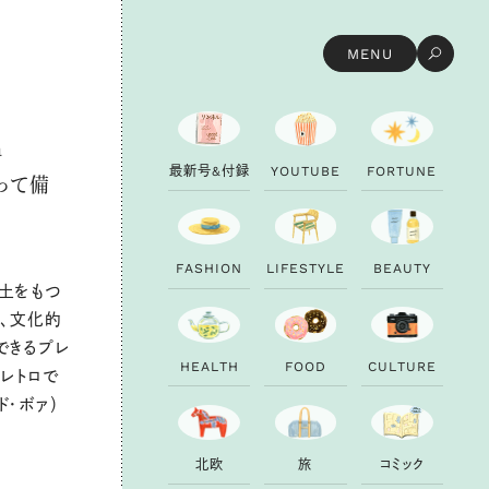
MENU
a
最
新
号
&
付
録
Y
O
U
T
U
B
E
F
O
R
T
U
N
E
乗って備
F
A
S
H
I
O
N
L
I
F
E
S
T
Y
L
E
B
E
A
U
T
Y
土をもつ
、文化的
できるプレ
H
E
A
L
T
H
F
O
O
D
C
U
L
T
U
R
E
レトロで
・ド・ボァ）
北
欧
旅
コ
ミ
ッ
ク