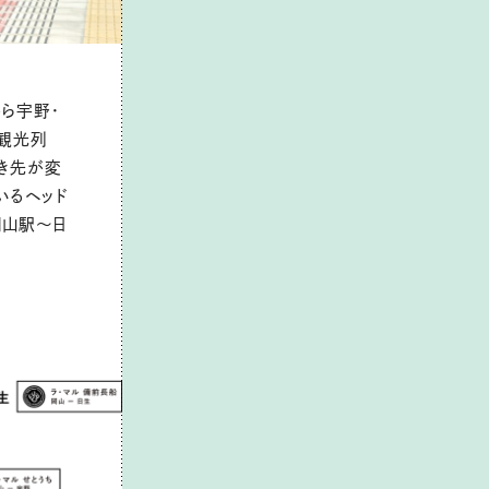
駅から宇野・
る観光列
行き先が変
いるヘッド
岡山駅～日