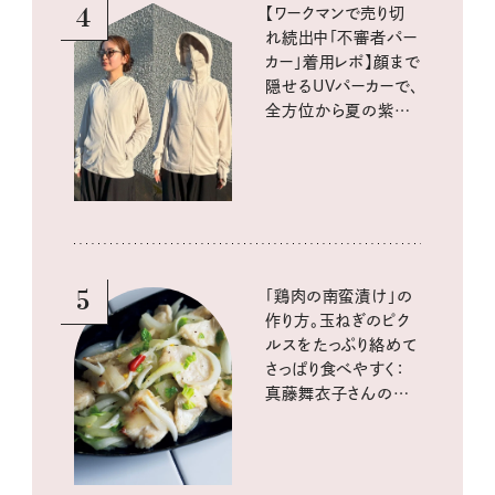
4
【ワークマンで売り切
れ続出中「不審者パー
カー」着用レポ】顔まで
隠せるUVパーカーで、
全方位から夏の紫外
線をブロック
5
「鶏肉の南蛮漬け」の
作り方。玉ねぎのピク
ルスをたっぷり絡めて
さっぱり食べやすく：
真藤舞衣子さんの発
酵と酸味レシピ