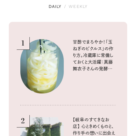
DAILY
/
WEEKLY
1
甘酢でまろやか！「玉
ねぎのピクルス」の作
り方。冷蔵庫に常備し
ておくと大活躍：真藤
舞衣子さんの発酵と
酸味の仕込みごはん
2
【岐阜のすてきなお
店】 心ときめくものと、
作り手の想いに出会え