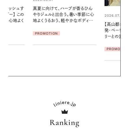
ブが香るひん
お出かけ前の
暑い季節に心
の一日。汗ば
2026.07.21
かなボディケ
に過ごす私
【高山都さんが楽しむデンマーク
発・ベーリングの腕時計】 アクセサ
PROMOTIO
リーとの重ねづけも素敵な大人の
夏スタイル３選
PROMOTION
Ranking