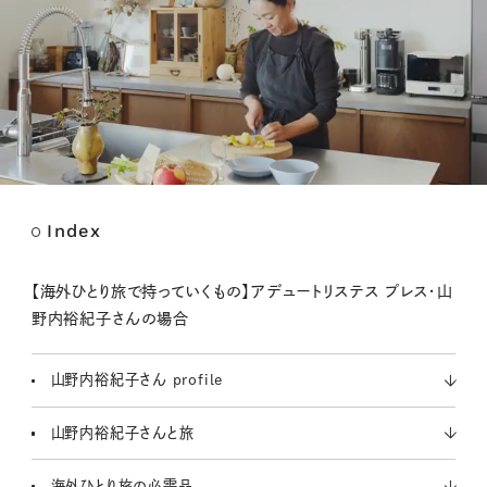
Index
M
u
t
【海外ひとり旅で持っていくもの】アデュートリステス プレス・山
e
野内裕紀子さんの場合
山野内裕紀子さん profile
山野内裕紀子さんと旅
海外ひとり旅の必需品