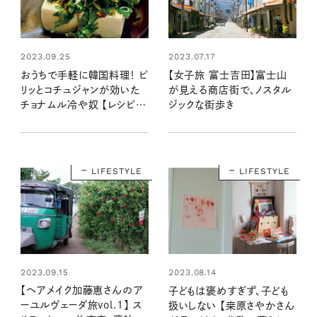
2023.07.17
2023.09.25
【女子旅 富士吉田】富士山
おうちで手軽に韓国料理！ ピ
が見える商店街で、ノスタル
リッとコチュジャンが効いた
ジックな街歩き
チョナムル冷や奴 【レシピ・
野澤幸代さん】
LIFESTYLE
LIFESTYLE
2023.09.15
2023.08.14
【ヘアメイク加藤恵さんのア
子どもは褒めすぎず、子ども
ーユルヴェーダ旅vol.1】 ス
扱いしない 【桒原さやかさん