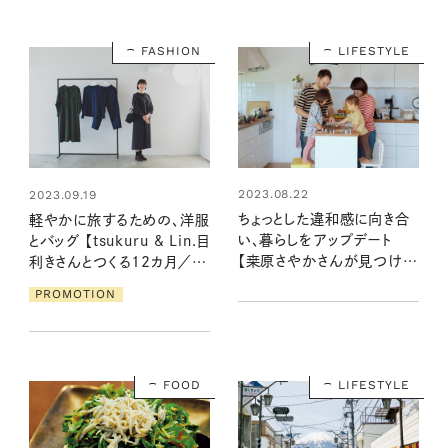
FASHION
LIFESTYLE
2023.08.22
2023.09.19
ちょっとした違和感に向き合
軽やかに旅するための、洋服
い、暮らしをアップデート
とバッグ 【tsukuru & Lin.目
【桒原さやかさんが見つけ
利きさんとつくる12カ月／柳
た、北欧の暮らしのヒント
沢小実さん】
PROMOTION
vol.3】
FOOD
LIFESTYLE