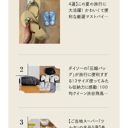
4選】この夏の旅行に
大活躍！ かわいくて便
利な厳選マストバイア
イテム
2
ダイソーの「圧縮バッ
グ」が旅行に便利すぎ
る！3サイズ使ってみた
ら収納力に感動：100
均クイーン渋谷飛鳥の
『本当にいいもの』第
10回③
3
【ご当地スーパー「ツ
ルヤ」の名品5選】長