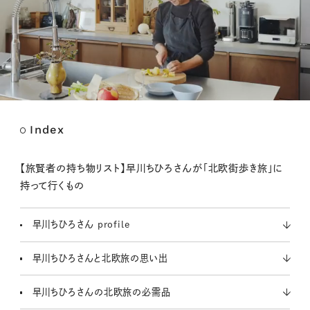
Index
M
u
t
【旅賢者の持ち物リスト】早川ちひろさんが「北欧街歩き旅」に
e
持って行くもの
早川ちひろさん profile
早川ちひろさんと北欧旅の思い出
早川ちひろさんの北欧旅の必需品