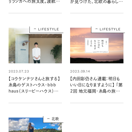
リランカへの旅支度。渡航前
が見つけた、北欧の暮らしの
～到着時にしたこと
ヒント vol.2】
LIFESTYLE
LIFESTYLE
2023.07.23
2023.09.14
【コウケンテツさんと旅する】
【内田彩仍さん連載：明日も
糸島のゲストハウス・bbb
いい日になりますように】 「第
haus（スリービーハウス）で
2回 地元福岡・糸島の旅をし
心落ち着ける時間
たくなるとっておきの場所」
北欧