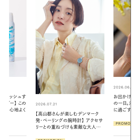
2026.06.01
2026.06.01
お出かけ前のひと手間で変わる、夏
暑い夏のナイ
の一日。汗ばむ季節を「ごきげん」
える夜の爽
に過ごす私の新習慣
デンマーク
PROMOTIO
クセサ
PROMOTION
素敵な大人の