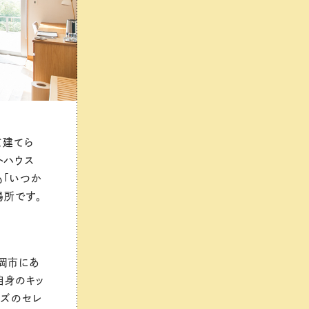
て建てら
トハウス
も「いつか
場所です。
岡市にあ
自身のキッ
ーズのセレ