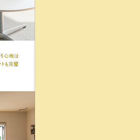
座り心地は
ウトも完璧