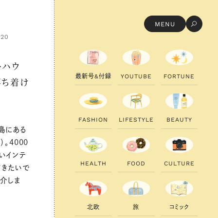
MENU
.20
トハウ
最
新
号
&
付
録
Y
O
U
T
U
B
E
F
O
R
T
U
N
E
落ち着け
F
A
S
H
I
O
N
L
I
F
E
S
T
Y
L
E
B
E
A
U
T
Y
島にある
。4000
いインテ
H
E
A
L
T
H
F
O
O
D
C
U
L
T
U
R
E
てきたいで
紹介しま
北
欧
旅
コ
ミ
ッ
ク