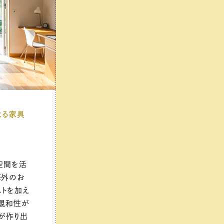
よる家具
空間を活
海外のお
ストを加え
は親和性が
が作り出