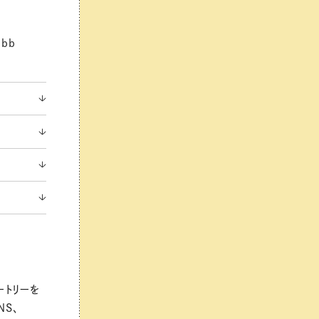
bb
トリーを
S、