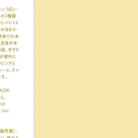
という広い
形の２階建
ンとパントリ
棚のある小
き抜けのあ
壁全体が本
段、手すり
本が家中に
リビングと
ルーム、ラン
ます。
LDK
らし
1㎡
Inc.
販売業）、
ン）、娘の3