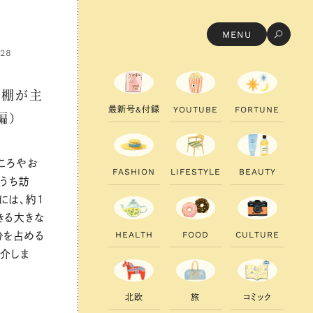
MENU
.28
本棚が主
最
新
号
&
付
録
Y
O
U
T
U
B
E
F
O
R
T
U
N
E
編）
ころやお
F
A
S
H
I
O
N
L
I
F
E
S
T
Y
L
E
B
E
A
U
T
Y
おうち訪
には、約1
きる大きな
H
E
A
L
T
H
F
O
O
D
C
U
L
T
U
R
E
分を占める
紹介しま
北
欧
旅
コ
ミ
ッ
ク