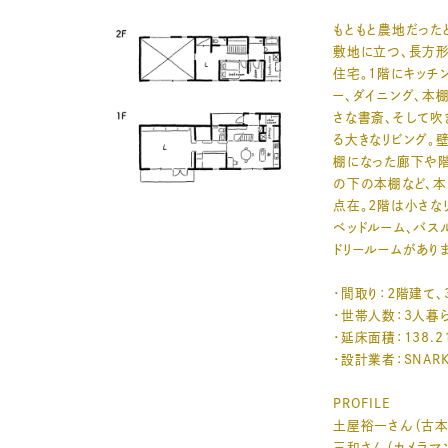
もともと農地だった
敷地に立つ、長方
住宅。1階にキッチ
ー、ダイニング、本
さな書斎、そして吹
る大きなリビング。
棚になった廊下や階
の下の本棚など、
点在。２階は小さな
ベッドルーム、バス
ドリールームがあり
・間取り：２階建て、3
・世帯人数：3人暮
・延床面積：138.2
・設計業者：SNARK 
PROFILE
土屋裕一さん（古本
三和さん（カメラマ