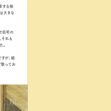
主宰する裕
には大きな
。
で自宅の
、それも
た。
ですが、結
ど取ってお