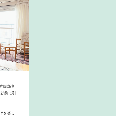
す岡部さ
ほど前に引
IYを楽し