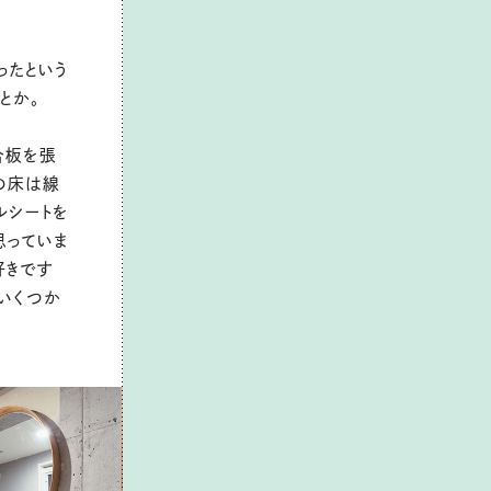
ったという
とか。
合板を張
の床は線
ルシートを
思っていま
好きです
いくつか