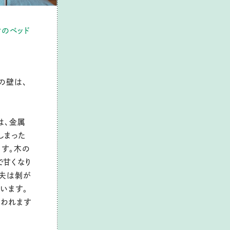
ンのベッド
の壁は、
は、金属
しまった
ます。木の
で甘くなり
。夫は剝が
います。
言われます