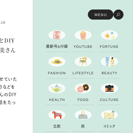
MENU
.28
とDIY
最
新
号
&
付
録
Y
O
U
T
U
B
E
F
O
R
T
U
N
E
美さん
F
A
S
H
I
O
N
L
I
F
E
S
T
Y
L
E
B
E
A
U
T
Y
見せていた
りなどを
んのDIY
H
E
A
L
T
H
F
O
O
D
C
U
L
T
U
R
E
話をたっ
北
欧
旅
コ
ミ
ッ
ク