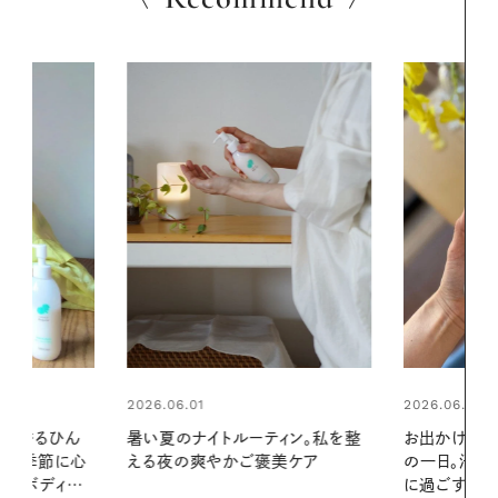
2026.06.01
ィン。私を整
お出かけ前のひと手間で変わる、夏
美ケア
の一日。汗ばむ季節を「ごきげん」
2026.07.21
に過ごす私の新習慣