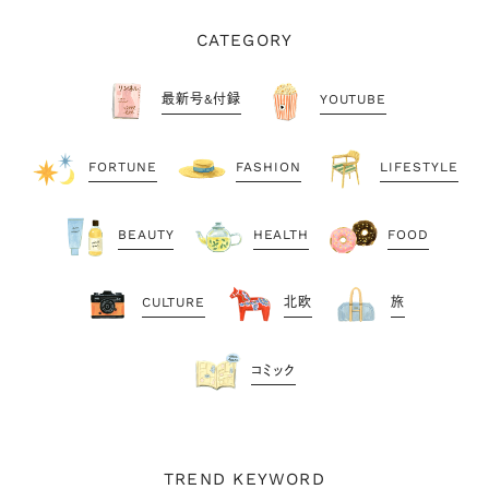
CATEGORY
最新号&付録
YOUTUBE
FORTUNE
FASHION
LIFESTYLE
BEAUTY
HEALTH
FOOD
CULTURE
北欧
旅
コミック
TREND KEYWORD