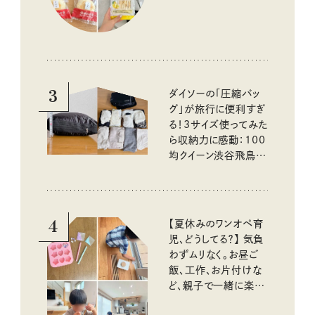
3
ダイソーの「圧縮バッ
グ」が旅行に便利すぎ
る！3サイズ使ってみた
ら収納力に感動：100
均クイーン渋谷飛鳥の
『本当にいいもの』第
10回③
4
【夏休みのワンオペ育
児、どうしてる？】 気負
わずムリなく。お昼ご
飯、工作、お片付けな
ど、親子で一緒に楽し
める工夫