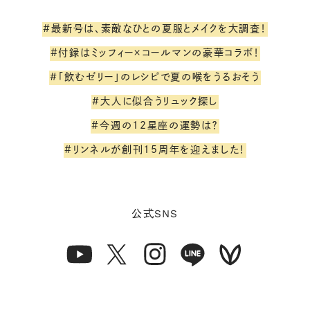
#最新号は、素敵なひとの夏服とメイクを大調査！
#付録はミッフィー×コールマンの豪華コラボ！
#「飲むゼリー」のレシピで夏の喉をうるおそう
#大人に似合うリュック探し
#今週の12星座の運勢は？
#リンネルが創刊15周年を迎えました！
SNS
公式