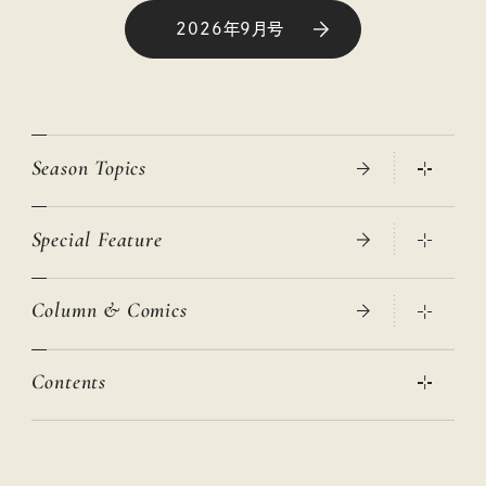
2026年9月号
Season Topics
Special Feature
真夏のひんやりグッズ 2026
大人のリュック探し 2026SS
Column & Comics
ニトリ・イケア・無印良品で賢くおしゃれなインテリア
2026年春夏 トレンドファッションニュース
この春ほしい大人のスニーカー 2026春夏
2026年下半期占い大特集
絶品、お餅レシピ大集合！
Contents
女子旅おすすめスポット 暮らすように心地いいリンネル旅ガイ
ぐれいさん
ド
本当に使える「旅道具」
明日もいい日になりますように
幸せな老後のための リンネルマネー講座
世界のサンタさんに会って来た！
清水みさとの食いしんぼう寄り道サウナ
リンネルおしゃれファッションスナップ
私の住むまち、好きな場所。LOCAL LIFE REPORT
ときめく冬の贈りもの
クグロフの猫
リンネル暮らし部