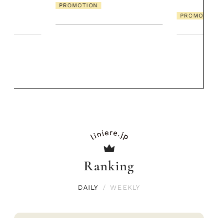
【高山都さん
発・ベーリングの
PROMOTION
リーとの重ね
夏スタイル３
PROMOTIO
Ranking
DAILY
/
WEEKLY