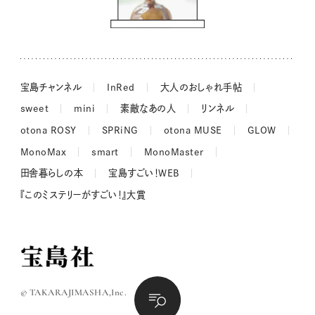
吉田羊さんの着物と12のアソビゴコロ
長谷川あかりさんの今週もお疲れ様つまみ
宝島チャンネル
InRed
大人のおしゃれ手帖
sweet
mini
素敵なあの人
リンネル
otona ROSY
SPRiNG
otona MUSE
GLOW
MonoMax
smart
MonoMaster
田舎暮らしの本
宝島すごい！WEB
『このミステリーがすごい！』大賞
© TAKARAJIMASHA,Inc.