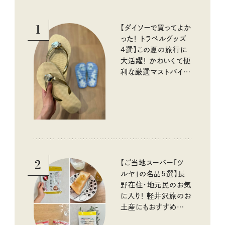
1
【ダイソーで買ってよか
った！ トラベルグッズ
4選】この夏の旅行に
大活躍！ かわいくて便
利な厳選マストバイア
イテム
2
【ご当地スーパー「ツ
ルヤ」の名品5選】長
野在住・地元民のお気
に入り！ 軽井沢旅のお
土産にもおすすめのお
いしいもの