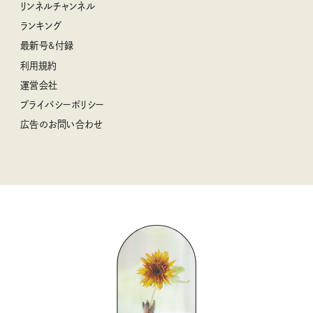
リンネルチャンネル
リンネル 暮らしの道具大賞
クラフトビール案内
中沢元紀の板前さん入門
リンネルチャンネル
ランキング
ナチュラルメイクレッスン
母の日に贈りたい、お花モチーフのアイテム
空想喫茶トラノコクさんのあの店この店、喫茶訪問日記
おぱんつ君のわくわく楽しい一週間占い
最新号&付録
喜ばれる贈り物手帖
うちねこグランプリ2026、発表！
圷みほさんのゆるっと週末キャンプ通信
毎日が心地よくなるリンネルタロット
利用規約
2026年上半期占い大特集
豆柴・まもるくんの旅日記
運営会社
2025年下半期占い大特集
柳沢小実さんのお散歩するようなゆるり旅
プライバシーポリシー
猫と一緒に心地いい暮らし
広告のお問い合わせ
valoさんのかわいいもの探し
tsukuru & Lin. ツクルアンドリン
kippis（キッピス）
暮らしの時産テクニック
バッグの中身
コウケンテツのヒトワザ巡り
ノーラのフィンランド旅気分
街角ワンデイ
ドーナツハント