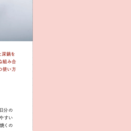
と深鍋を
な組み合
の使い方
日分の
やすい
を焼くの