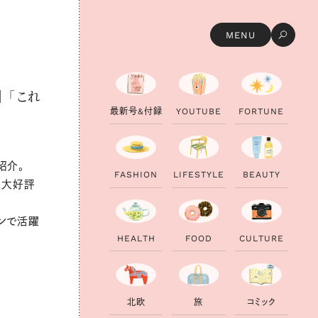
MENU
 「これ
最
新
号
&
付
録
Y
O
U
T
U
B
E
F
O
R
T
U
N
E
紹介。
F
A
S
H
I
O
N
L
I
F
E
S
T
Y
L
E
B
E
A
U
T
Y
が大好評
ンで活躍
H
E
A
L
T
H
F
O
O
D
C
U
L
T
U
R
E
北
欧
旅
コ
ミ
ッ
ク