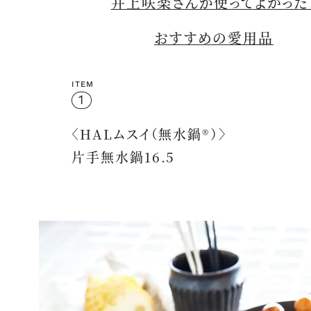
井上咲楽さんが使ってよかった
おすすめの愛用品
ITEM
1
〈HALムスイ（無水鍋®）〉
片手無水鍋16.5