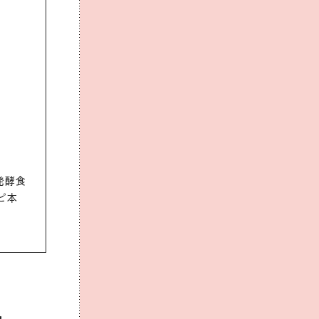
発酵食
ピ本