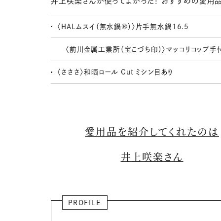
井上咲楽さんが使ってよかった！ おすすめの愛用
〈HALムスイ（無水鍋®）〉片手無水鍋16.5
〈前川金属工業所（宝こづち印）〉マッコリコップ手
〈さささ〉和晒ロール Cut ミシン目あり
愛用品を紹介してくれたのは
井上咲楽さん
PROFILE