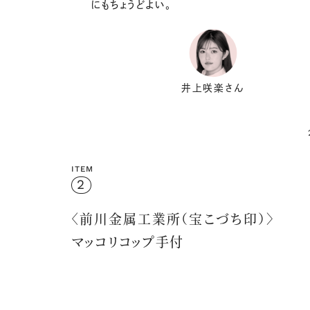
にもちょうどよい。
井上咲楽さん
ITEM
2
〈前川金属工業所（宝こづち印）〉
マッコリコップ手付