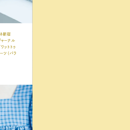
ミネ新宿
ジャーナル
ダワットトゥ
ブーツ（パラ