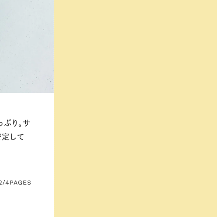
っぷり。サ
安定して
2/4
PAGES