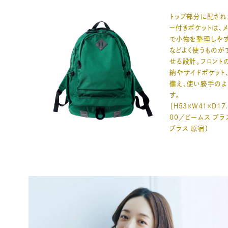
トップ部分に配され
ー付きポケットは、
で小物を整理しやす
などよく使うものが
せる設計。フロント
納やサイドポケット
備え、使い勝手のよ
す。
［H53×W41×D17.
00／ビームス プラ
プラス 原宿）