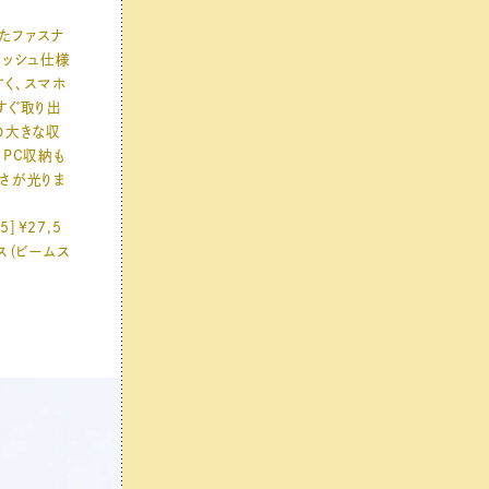
たファスナ
メッシュ仕様
く、スマホ
すぐ取り出
の大きな収
、PC収納も
さが光りま
5］¥27,5
ス（ビームス