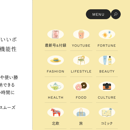
MENU
どいいポ
最
新
号
&
付
録
Y
O
U
T
U
B
E
F
O
R
T
U
N
E
る機能性
F
A
S
H
I
O
N
L
I
F
E
S
T
Y
L
E
B
E
A
U
T
Y
さや使い勝
納できる
い時間に
H
E
A
L
T
H
F
O
O
D
C
U
L
T
U
R
E
スムーズ
北
欧
旅
コ
ミ
ッ
ク