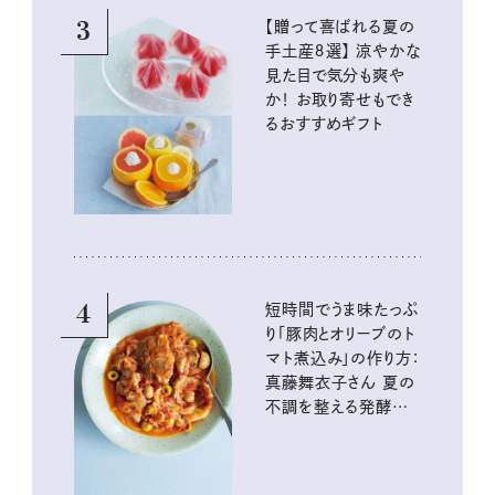
3
【贈って喜ばれる夏の
手土産８選】 涼やかな
見た目で気分も爽や
か！ お取り寄せもでき
るおすすめギフト
4
短時間でうま味たっぷ
り「豚肉とオリーブのト
マト煮込み」の作り方：
真藤舞衣子さん 夏の
不調を整える発酵レ
シピ