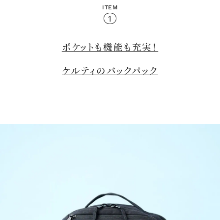
ITEM
M
1
u
t
e
ポケットも機能も充実！
ケルティ
のバックパック