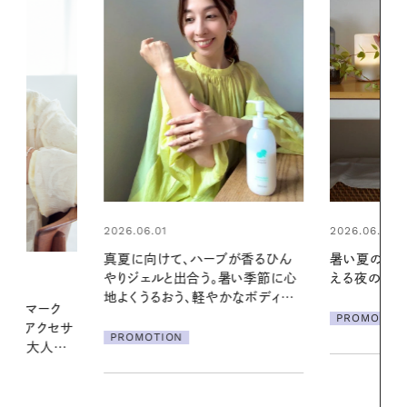
2026.06.01
2026.06.01
ブが香るひん
暑い夏のナイトルーティン。私を整
お出かけ前の
暑い季節に心
える夜の爽やかご褒美ケア
の一日。汗ば
かなボディケ
に過ごす私
PROMOTION
PROMOTIO