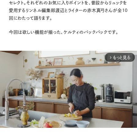
セレクト。それぞれのお気に入りポイントを、普段からリュックを
愛用するリンネル編集部渡辺とライターの赤木真弓さんが全10
回にわたって語ります。
今回は欲しい機能が揃った、ケルティのバックパックです。
もっと見る
arrow_forward_ios