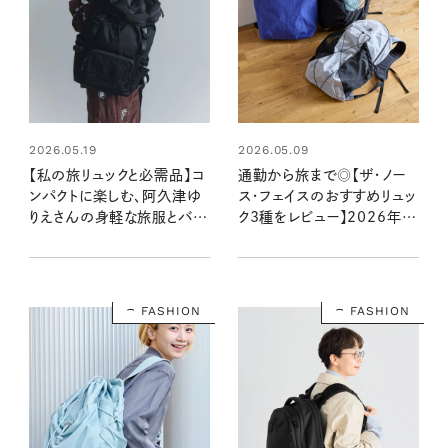
2026.05.19
2026.05.09
【私の旅リュックと必需品】コ
通勤から旅まで◎【ザ・ノー
ンパクトに楽しむ、阿久津ゆ
ス・フェイスのおすすめリュッ
りえさんの身軽な旅服とバッ
ク3種をレビュー】2026年注
グの中身
目モデルも！サイズ感・収納
⼒・使い⼼地をチェック
FASHION
FASHION