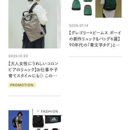
2025.07.14
【グレゴリー×ビームス ボーイ
の新作リュック＆バッグ6選】
90年代の「青文字タグ」とヴ
ィンテージ感のあるディテー
2025.10.20
ルがかわいい！
【大人女性にうれしいコロン
ビアのリュック】お仕事や子
育てスタイルにも◎ この秋
デイリーに活躍する絶妙カラ
PROMOTION
ーの新作
FASHION