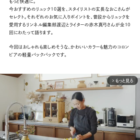
もっと快適に。
今おすすめのリュック10選を、スタイリストの玄長なおこさんが
セレクト。それぞれのお気に入りポイントを、普段からリュックを
愛用するリンネル編集部渡辺とライターの赤木真弓さんが全10
回にわたって語ります。
今回はおしゃれも楽しめそうな、かわいいカラーも魅力のコロン
ビアの軽量バックパックです。
もっと見る
arrow_forward_ios