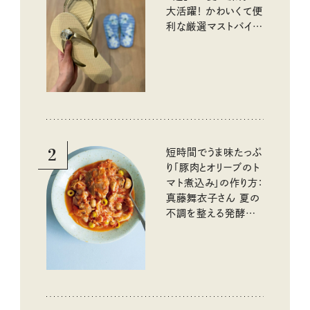
大活躍！ かわいくて便
利な厳選マストバイア
イテム
2
短時間でうま味たっぷ
り「豚肉とオリーブのト
マト煮込み」の作り方：
真藤舞衣子さん 夏の
不調を整える発酵レ
シピ