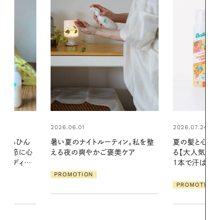
2026.07.24
ィン。私を整
夏の髪と心が瞬時にリフレッシュす
美ケア
る【大人気のドライシャンプー】 この
2026.07.21
1本で汗ばむ季節も一日中心地よく
【高山都さん
発・ベーリングの
PROMOTION
リーとの重ね
夏スタイル３
PROMOTIO