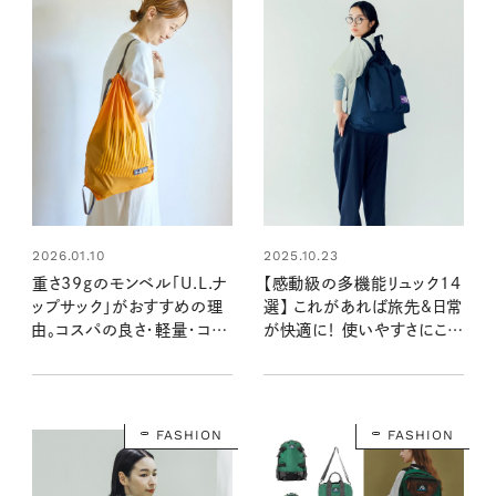
2026.01.10
2025.10.23
重さ39gのモンベル「U.L.ナ
【感動級の多機能リュック14
ップサック」がおすすめの理
選】 これがあれば旅先&日常
由。コスパの良さ・軽量・コン
が快適に！ 使いやすさにこだ
パクト・おしゃれが揃う！
わったバックパック、集合！
FASHION
FASHION