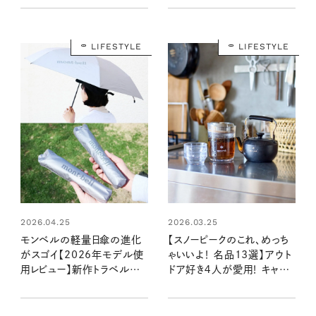
LIFESTYLE
LIFESTYLE
2026.04.25
2026.03.25
モンベルの軽量日傘の進化
【スノーピークのこれ、めっち
がスゴイ【2026年モデル使
ゃいいよ！ 名品13選】アウト
用レビュー】新作トラベルタイ
ドア好き４人が愛用！ キャン
プの晴雨兼用傘と軽すぎる
プギアから着心地のいい衣
長傘もチェック
類やリュックまで！