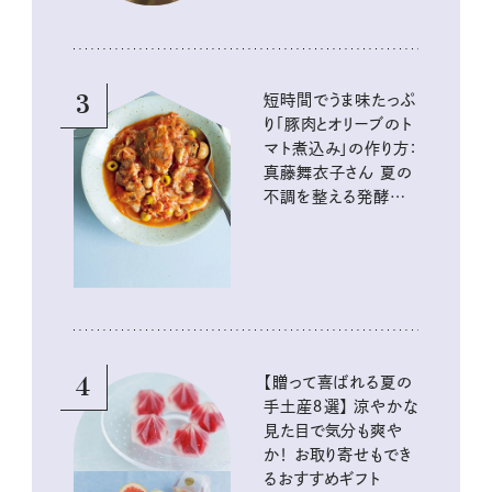
3
短時間でうま味たっぷ
り「豚肉とオリーブのト
マト煮込み」の作り方：
真藤舞衣子さん 夏の
不調を整える発酵レ
シピ
4
【贈って喜ばれる夏の
手土産８選】 涼やかな
見た目で気分も爽や
か！ お取り寄せもでき
るおすすめギフト