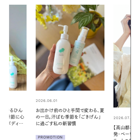
2026.06.01
間で変わる、夏
暑い夏のナイ
「ごきげん」
える夜の爽
2026.07.21
【高山都さんが楽しむデンマーク
PROMOTIO
発・ベーリングの腕時計】 アクセサ