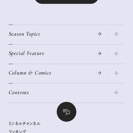
Season Topics
Special Feature
真夏のひんやりグッズ 2026
大人のリュック探し 2026SS
Column & Comics
ニトリ・イケア・無印良品で賢くおしゃれなインテリア
2026年春夏 トレンドファッションニュース
この春ほしい大人のスニーカー 2026春夏
2026年下半期占い大特集
絶品、お餅レシピ大集合！
Contents
女子旅おすすめスポット 暮らすように心地いいリンネル旅ガイ
ぐれいさん
ド
本当に使える「旅道具」
明日もいい日になりますように
幸せな老後のための リンネルマネー講座
世界のサンタさんに会って来た！
清水みさとの食いしんぼう寄り道サウナ
リンネルおしゃれファッションスナップ
私の住むまち、好きな場所。LOCAL LIFE REPORT
ときめく冬の贈りもの
クグロフの猫
リンネル暮らし部
リンネルチャンネル
リンネル 暮らしの道具大賞
クラフトビール案内
中沢元紀の板前さん入門
リンネルチャンネル
ランキング