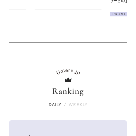
リーとの重ねづけも素敵な大人の
夏スタイル３選
PROMOTION
Ranking
DAILY
/
WEEKLY