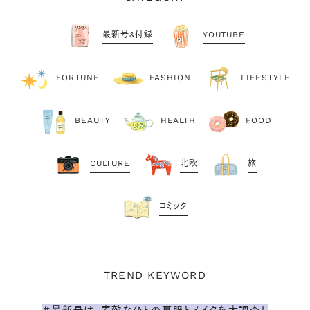
最新号&付録
YOUTUBE
FORTUNE
FASHION
LIFESTYLE
BEAUTY
HEALTH
FOOD
CULTURE
北欧
旅
コミック
TREND KEYWORD