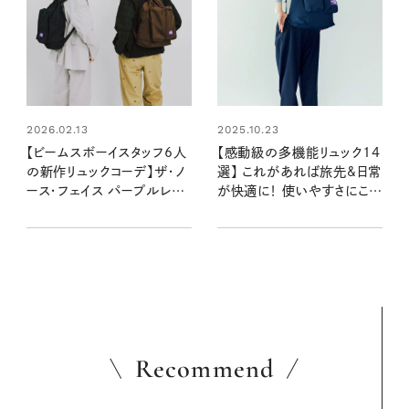
2026.02.13
2025.10.23
【ビームスボーイスタッフ6人
【感動級の多機能リュック14
の新作リュックコーデ】ザ・ノ
選】 これがあれば旅先&日常
ース・フェイス パープルレー
が快適に！ 使いやすさにこだ
ベル別注がナップザック型で
わったバックパック、集合！
大人かわいい！
Recommend