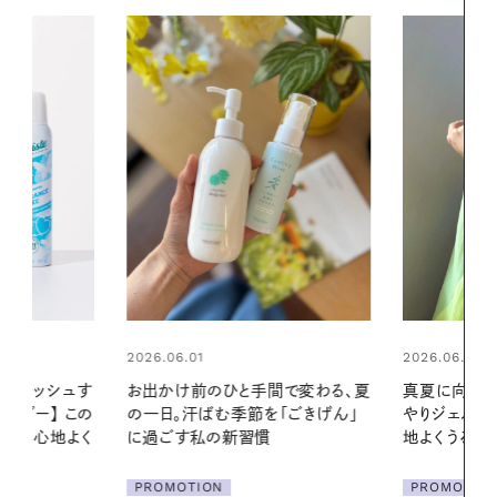
2026.06.01
2026.06.01
間で変わる、夏
真夏に向けて、ハーブが香るひん
暑い夏のナイ
「ごきげん」
やりジェルと出合う。暑い季節に心
える夜の爽
地よくうるおう、軽やかなボディケ
ア
PROMOTIO
PROMOTION