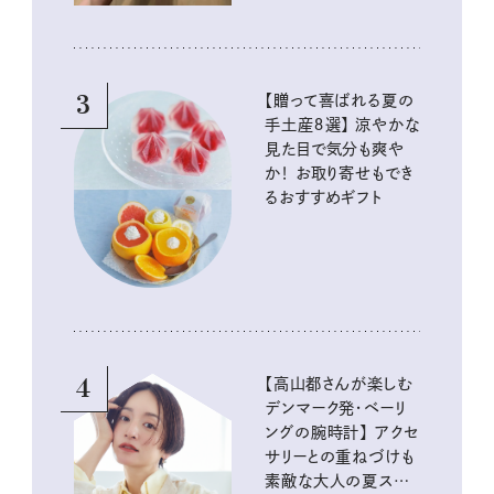
3
【贈って喜ばれる夏の
手土産８選】 涼やかな
見た目で気分も爽や
か！ お取り寄せもでき
るおすすめギフト
4
【高山都さんが楽しむ
デンマーク発・ベーリ
ングの腕時計】 アクセ
サリーとの重ねづけも
素敵な大人の夏スタイ