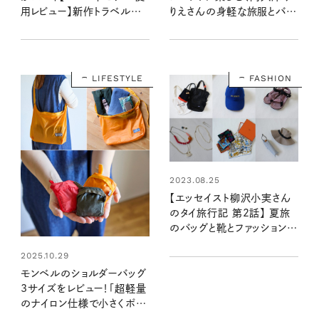
用レビュー】新作トラベルタイ
りえさんの身軽な旅服とバッ
プの晴雨兼用傘と軽すぎる
グの中身
長傘もチェック
LIFESTYLE
FASHION
2023.08.25
【エッセイスト柳沢小実さん
のタイ旅行記 第2話】 夏旅
のバッグと靴とファッション小
物
2025.10.29
モンベルのショルダーバッグ
3サイズをレビュー！「超軽量
のナイロン仕様で小さくポケ
ッタブル収納できる名品で