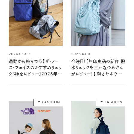
2026.05.09
2026.04.19
通勤から旅まで◎【ザ・ノー
今注目！【無印良品の新作 撥
ス・フェイスのおすすめリュッ
水リュックを三戸なつめさん
ク3種をレビュー】2026年注
がレビュー！】 軽さやポケット
目モデルも！サイズ感・収納
が充実の機能派バッグ
⼒・使い⼼地をチェック
FASHION
FASHION