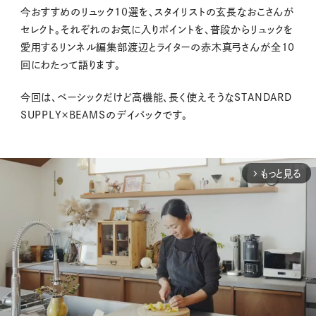
今おすすめのリュック10選を、スタイリストの玄長なおこさんが
セレクト。それぞれのお気に入りポイントを、普段からリュックを
愛用するリンネル編集部渡辺とライターの赤木真弓さんが全10
回にわたって語ります。
今回は、ベーシックだけど高機能、長く使えそうなSTANDARD
SUPPLY×BEAMSのデイパックです。
もっと見る
arrow_forward_ios