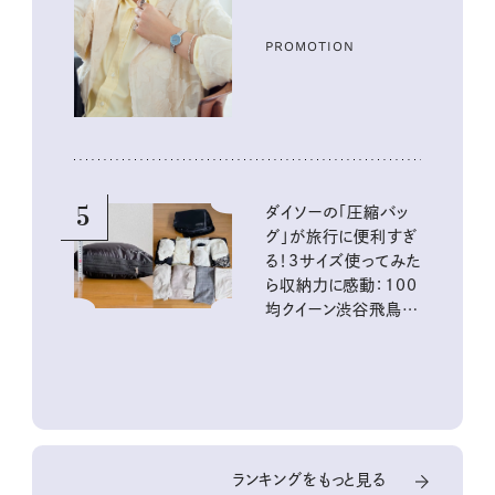
ル３選
PROMOTION
5
ダイソーの「圧縮バッ
グ」が旅行に便利すぎ
る！3サイズ使ってみた
ら収納力に感動：100
均クイーン渋谷飛鳥の
『本当にいいもの』第
10回③
ランキングをもっと見る