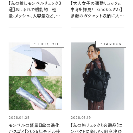
【私の推しモンベルリュック3
【大人女子の通勤リュックと
選】おしゃれで機能的！ 軽
中身を拝見！：kinoko.さん】
量、メッシュ、大容量など、用
多数のガジェット収納に大活
途に合わせて持っておくと便
躍する優秀お仕事バッグ
利な3型はコレ！
LIFESTYLE
FASHION
2026.04.25
2026.05.19
モンベルの軽量日傘の進化
【私の旅リュックと必需品】コ
がスゴイ【2026年モデル使
ンパクトに楽しむ、阿久津ゆ