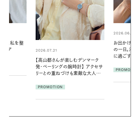
2026.06.01
2026.06.01
お出かけ前のひと手間で変わる、夏
真夏に向けて
の一日。汗ばむ季節を「ごきげん」
やりジェルと
に過ごす私の新習慣
地よくうるお
デンマーク
ア
クセサ
PROMOTION
PROMOTIO
素敵な大人の