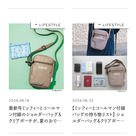
エコバッグで夏支度を！：
ニリュックポーチ＆夏柄エコ
7/21発売リンネル2026年
バッグ ：7/21発売リンネル
9月号・9月号増刊
2026年9月号増刊
LIFESTYLE
LIFESTYLE
2026.06.16
2026.06.25
最新号ミッフィーとコールマ
【ミッフィーとコールマン付録
ン付録のショルダーバッグ＆
バッグの持ち物リスト】 ショ
クリアポーチが、夏のおでか
ルダーバッグ＆クリアポーチ
けに大活躍の予感！：7/21
は旅行にも普段使いにも大
発売リンネル2026年9月号
活躍！