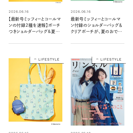
2026.06.16
2026.06.16
【最新号ミッフィーとコールマ
最新号ミッフィーとコールマ
ンの付録2種を速報】ポーチ
ン付録のショルダーバッグ＆
つきショルダーバッグ&夏柄
クリアポーチが、夏のおでか
エコバッグで夏支度を！：
けに大活躍の予感！：7/21
7/21発売リンネル2026年
発売リンネル2026年9月号
9月号・9月号増刊
LIFESTYLE
LIFESTYLE