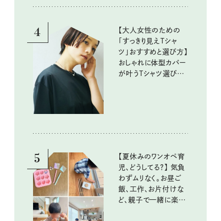
4
【大人女性のための
「すっきり見えTシャ
ツ」おすすめと選び方】
おしゃれに体型カバー
が叶うTシャツ選びの
ポイントは？
5
【夏休みのワンオペ育
児、どうしてる？】 気負
わずムリなく。お昼ご
飯、工作、お片付けな
ど、親子で一緒に楽し
める工夫