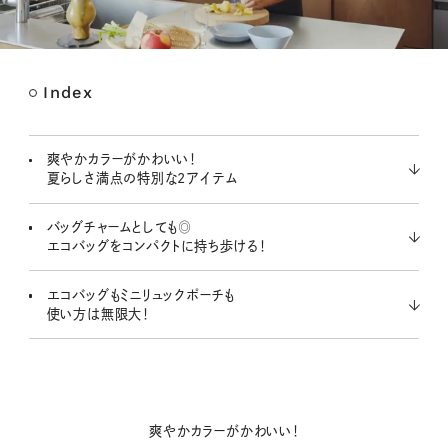
Index
M
u
t
爽やかカラーがかわいい！
e
夏らしさ満点の特別な2アイテム
バッグチャームとしても◎
エコバッグをコンパクトに持ち歩ける！
エコバッグもミニリュックポーチも
使い方は無限大！
爽やかカラーがかわいい！