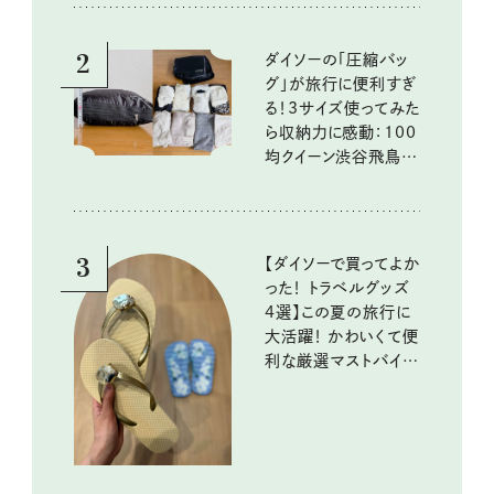
2
ダイソーの「圧縮バッ
グ」が旅行に便利すぎ
る！3サイズ使ってみた
ら収納力に感動：100
均クイーン渋谷飛鳥の
『本当にいいもの』第
10回③
3
【ダイソーで買ってよか
った！ トラベルグッズ
4選】この夏の旅行に
大活躍！ かわいくて便
利な厳選マストバイア
イテム