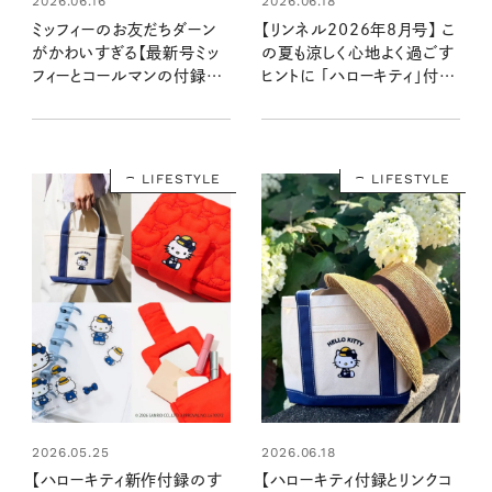
2026.06.16
2026.06.18
ミッフィーのお友だちダーン
【リンネル2026年8月号】 こ
がかわいすぎる【最新号ミッ
の夏も涼しく心地よく過ごす
フィーとコールマンの付録】ミ
ヒントに 「ハローキティ」付録
ニリュックポーチ＆夏柄エコ
と注目の特集を最速レポー
バッグ ：7/21発売リンネル
ト：6月19日発売8月号・8月
2026年9月号増刊
号増刊
LIFESTYLE
LIFESTYLE
2026.05.25
2026.06.18
【ハローキティ新作付録のす
【ハローキティ付録とリンクコ