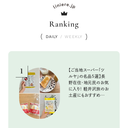
Ranking
DAILY
/
WEEKLY
1
【ご当地スーパー「ツ
ルヤ」の名品5選】長
野在住・地元民のお気
に入り！ 軽井沢旅のお
土産にもおすすめのお
いしいもの