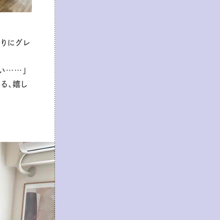
りにグレ
い……」
る、嬉し