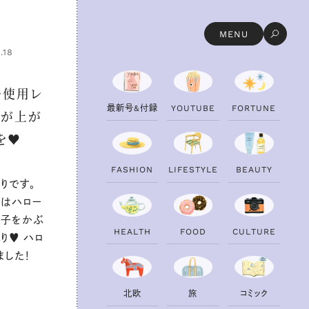
MENU
.18
ル使用レ
最
新
号
&
付
録
Y
O
U
T
U
B
E
F
O
R
T
U
N
E
分が上が
を♥
F
A
S
H
I
O
N
L
I
F
E
S
T
Y
L
E
B
E
A
U
T
Y
りです。
録はハロー
帽子をかぶ
H
E
A
L
T
H
F
O
O
D
C
U
L
T
U
R
E
り♥ ハロ
ました！
北
欧
旅
コ
ミ
ッ
ク