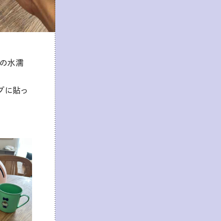
少の水濡
プに貼っ