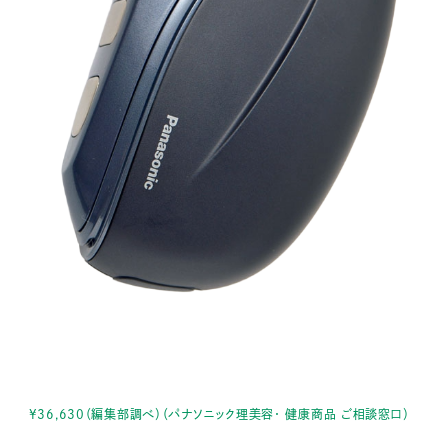
¥36,630（編集部調べ）（パナソニック理美容・ 健康商品 ご相談窓口）