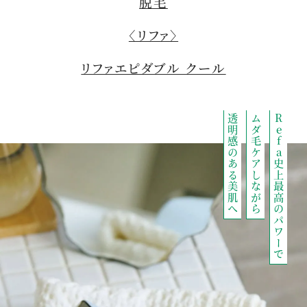
脱毛
〈リファ〉
リファエピダブル クール
透明感のある美肌へ
ムダ毛ケアしながら
Refa史上最高のパワーで