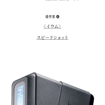
優秀賞 ❹
〈イウム〉
スピードショット