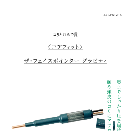
4/6
PAGES
コリとれるで賞
〈コアフィット〉
ザ・フェイスポインター グラビティ
顔や頭皮のコリにアプローチ
奥までしっかり圧を届け