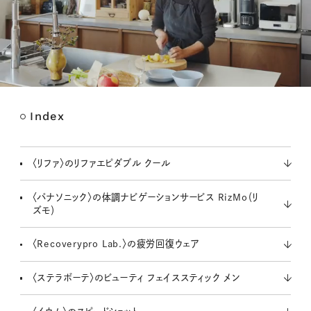
Index
M
u
t
〈リファ〉のリファエピダブル クール
e
〈パナソニック〉の体調ナビゲーションサービス RizMo（リ
ズモ）
〈Recoverypro Lab.〉の疲労回復ウェア
〈ステラボーテ〉のビューティ フェイススティック メン