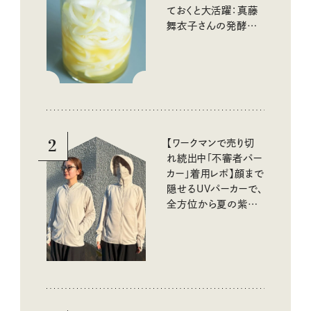
ておくと大活躍：真藤
舞衣子さんの発酵と
酸味の仕込みごはん
2
【ワークマンで売り切
れ続出中「不審者パー
カー」着用レポ】顔まで
隠せるUVパーカーで、
全方位から夏の紫外
線をブロック