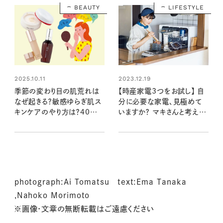
BEAUTY
LIFESTYLE
2025.10.11
2023.12.19
季節の変わり目の肌荒れは
【時産家電3つをお試し】 自
なぜ起きる？敏感ゆらぎ肌ス
分に必要な家電、見極めて
キンケアのやり方は？40代・
いますか？ マキさんと考える
50代向き人気ブランドの美
「時産」で余裕のある暮らし
プロおすすめコスメ・美容家
電30選も
photograph:Ai Tomatsu text:Ema Tanaka
,Nahoko Morimoto
※画像・文章の無断転載はご遠慮ください