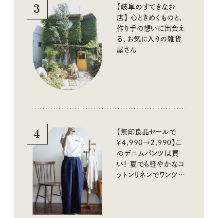
3
【岐阜のすてきなお
店】 心ときめくものと、
作り手の想いに出会え
る、お気に入りの雑貨
屋さん
4
【無印良品セールで
￥4,990→2,990】こ
のデニムパンツは買
い！ 夏でも軽やかなコ
ットンリネンでワンツー
コーデに大活躍！