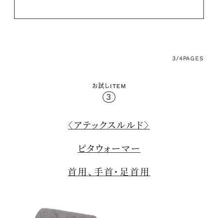
3/4
PAGES
お試しITEM
3
〈アテックスルルド〉
ピタウォーマー
首用、手首・足首用