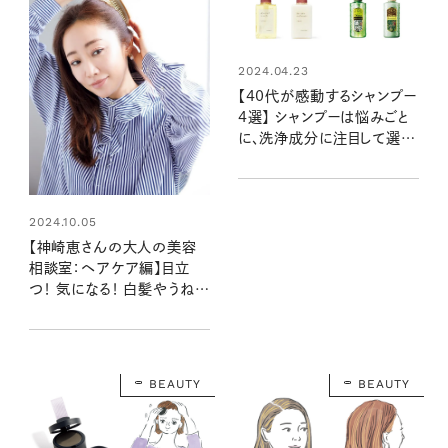
2024.04.23
【40代が感動するシャンプー
4選】 シャンプーは悩みごと
に、洗浄成分に注目して選ぶ
のが◎。白髪や薄毛、パサつ
く大人の髪悩みを改善
2024.10.05
【神崎恵さんの大人の美容
相談室：ヘアケア編】目立
つ！ 気になる！ 白髪やうね
り…リアルに知りたいお年頃
女性の悩みにお答え！
BEAUTY
BEAUTY