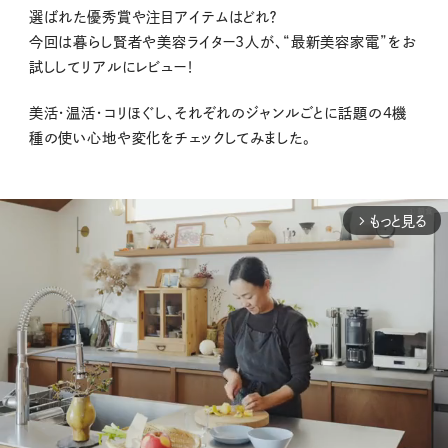
選ばれた優秀賞や注目アイテムはどれ？
今回は暮らし賢者や美容ライター3人が、
“最新美容家電”をお
試ししてリアルにレビュー！
美活・温活・コリほぐし、それぞれのジャンルごとに話題の4機
種の使い心地や変化をチェックしてみました。
もっと見る
arrow_forward_ios