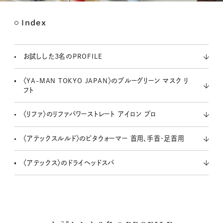
Index
M
u
t
お試しした3名のPROFILE
e
〈YA-MAN TOKYO JAPAN〉のブルーグリーン マスク リ
フト
〈リファ〉のリファパワーストレート アイロン プロ
〈アテックスルルド〉のピタウォーマー 首用、手首・足首用
〈アテックス〉のドライヘッドスパ