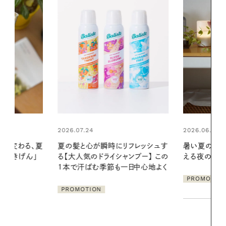
2026.06.01
2026.06.01
リフレッシュす
暑い夏のナイトルーティン。私を整
真夏に向けて
ンプー】 この
える夜の爽やかご褒美ケア
やりジェルと
一日中心地よく
地よくうるお
ア
PROMOTION
PROMOTIO