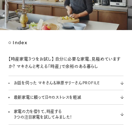
Index
M
u
t
【時産家電3つをお試し】 自分に必要な家電、見極めています
e
か？ マキさんと考える「時産」で余裕のある暮らし
お話を伺った マキさん＆神原サリーさんPROFILE
最新家電に頼って日々のストレスを軽減
家電の力を借りて、時産する
3つの注目家電を試してみました！