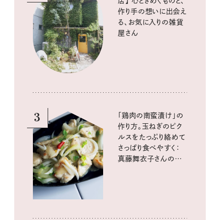
店】 心ときめくものと、
作り手の想いに出会え
る、お気に入りの雑貨
屋さん
3
「鶏肉の南蛮漬け」の
作り方。玉ねぎのピク
ルスをたっぷり絡めて
さっぱり食べやすく：
真藤舞衣子さんの発
酵と酸味レシピ