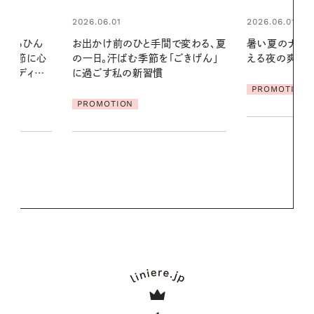
2026.06.01
2026.07.24
間で変わる、夏
暑い夏のナイトルーティン。私を整
夏の髪と心が
「ごきげん」
える夜の爽やかご褒美ケア
る【大人気の
1本で汗ばむ
PROMOTION
PROMOTIO