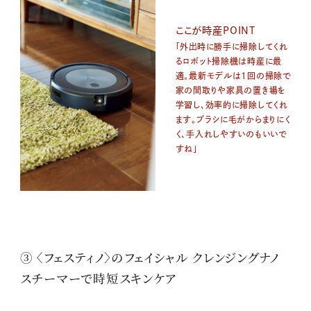
ここが時産POINT
「外出時に勝手に掃除してくれ
るロボット掃除機は時産に最
適。最新モデルは1回の掃除で
家の間取りや家具の置き場を
学習し、効率的に掃除してくれ
ます。ブラシに毛がからまりにく
く、手入れしやすいのもいいで
すね」
③ 〈フェスティノ〉のフェイシャル クレンジングナノ
スチーマーで時短スキンケア