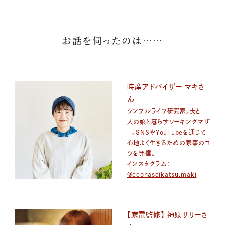
お話を伺ったのは……
時産アドバイザー マキさ
ん
シンプルライフ研究家。夫と二
人の娘と暮らすワーキングマザ
ー。SNSやYouTubeを通じて
心地よく生きるための家事のコ
ツを発信。
インスタグラム：
@econaseikatsu.maki
【家電監修】 神原サリーさ