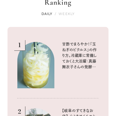
Ranking
DAILY
/
WEEKLY
1
甘酢でまろやか！「玉
ねぎのピクルス」の作
り方。冷蔵庫に常備し
ておくと大活躍：真藤
舞衣子さんの発酵と
酸味の仕込みごはん
2
【岐阜のすてきなお