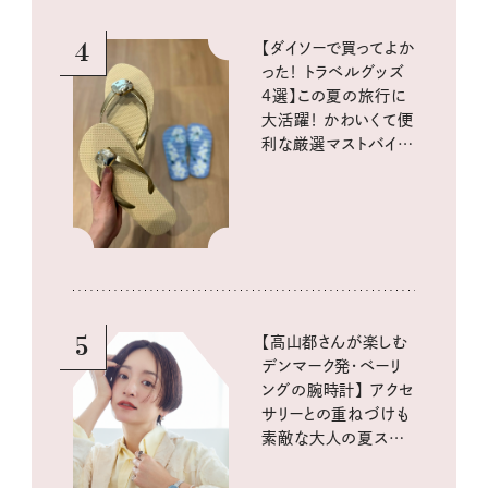
4
【ダイソーで買ってよか
った！ トラベルグッズ
4選】この夏の旅行に
大活躍！ かわいくて便
利な厳選マストバイア
イテム
5
【高山都さんが楽しむ
デンマーク発・ベーリ
ングの腕時計】 アクセ
サリーとの重ねづけも
素敵な大人の夏スタイ
ル３選