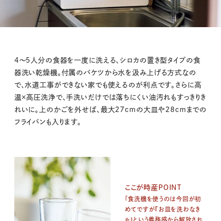
4～5人分の食器を一度に洗える、シロカの置き型タイプの食
器洗い乾燥機。付属のバケツから水を汲み上げる方式なの
で、水道工事ができない家でも使えるのが利点です。さらに高
温×高圧洗浄で、手洗いだけでは落ちにくい油汚れもすっきりき
れいに。上のかごを外せば、最大27cmの大皿や28cmまでの
フライパンも入ります。
ここが時産POINT
「食洗機を使うのは今回が初
めてですが『お皿を洗わなき
ゃ』という義務感から解放され