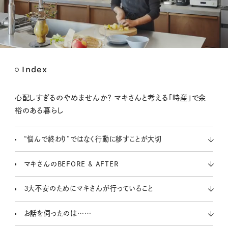
Index
M
u
t
心配しすぎるのやめませんか？ マキさんと考える「時産」で余
e
裕のある暮らし
“悩んで終わり”ではなく行動に移すことが大切
マキさんのBEFORE & AFTER
３大不安のためにマキさんが行っていること
お話を伺ったのは……