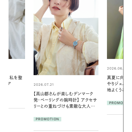
2026.06.01
2026.06.01
真夏に向けて、ハーブが香るひん
お出かけ前の
やりジェルと出合う。暑い季節に心
の一日。汗ば
地よくうるおう、軽やかなボディケ
に過ごす私
デンマーク
ア
クセサ
PROMOTION
PROMOTIO
素敵な大人の