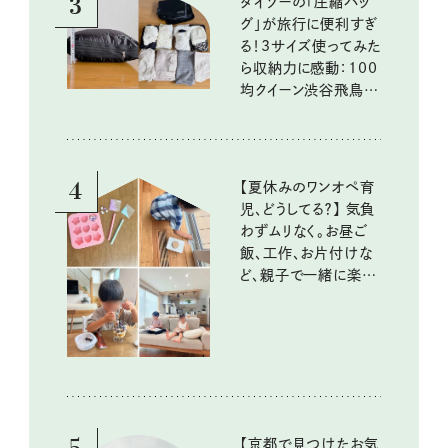
3
ダイソーの「圧縮バッ
グ」が旅行に便利すぎ
る！3サイズ使ってみた
ら収納力に感動：100
均クイーン渋谷飛鳥の
『本当にいいもの』第
10回③
4
【夏休みのワンオペ育
児、どうしてる？】 気負
わずムリなく。お昼ご
飯、工作、お片付けな
ど、親子で一緒に楽し
める工夫
5
【京都で見つけたお気