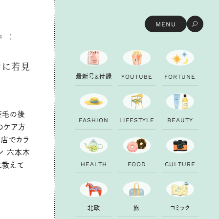
MENU
4
ぐに若見
最
新
号
&
付
録
Y
O
U
T
U
B
E
F
O
R
T
U
N
E
産毛の後
F
A
S
H
I
O
N
L
I
F
E
S
T
Y
L
E
B
E
A
U
T
Y
のケア方
尾店でカラ
ン 六本木
H
E
A
L
T
H
F
O
O
D
C
U
L
T
U
R
E
に教えて
北
欧
旅
コ
ミ
ッ
ク