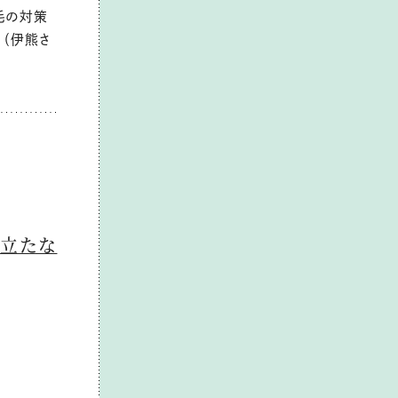
毛の対策
」（伊熊さ
目立たな