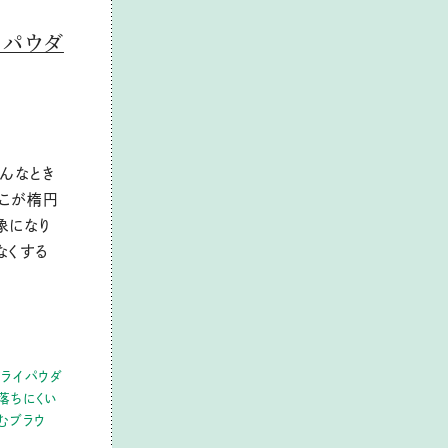
のパウダ
んなとき
でこが楕円
象になり
なくする
ライパウダ
落ちにくい
むブラウ