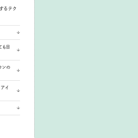
するテク
ても目
ウンの
チアイ