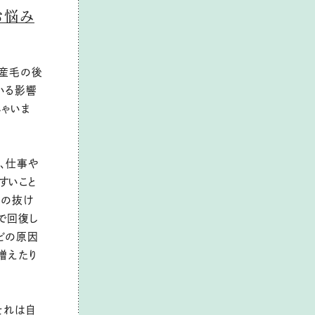
お悩み
の産毛の後
いる影響
しゃいま
、仕事や
すいこと
後の抜け
で回復し
どの原因
増えたり
それは自