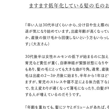
ますます低年化している髪の毛の
「早い人は30代半ばくらいから、分け目や生え際
退が気になり始めています。出産年齢が高くなって
か、産後の抜け毛から回復しないという方もいらっ
す」（大友さん）
30代後半は女性ホルモンの低下が始まるのに加え
育児など責任が重く、自律神経が緊張状態になりや
もあり、髪の毛にとっても大きな曲がり角。通常、産
毛は出産の2〜3か月後に始まり、半年から1年ほど
ますが、育児のストレスや寝不足による体力低下な
で、生え変わりが遅くなって薄毛になったり、白髪が
する人が増えているのだそうです。
「年齢を重ねても、髪にツヤとボリュームがあれば、