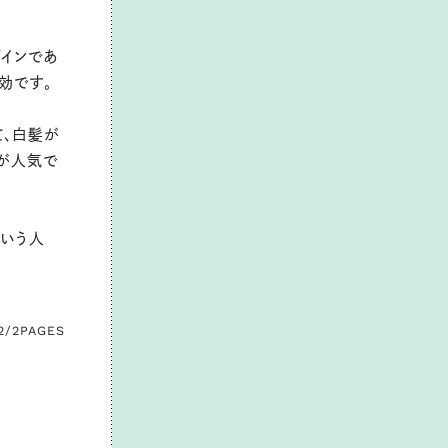
ザインであ
効です。
て、白髪が
系が人気で
という人
2/2
PAGES