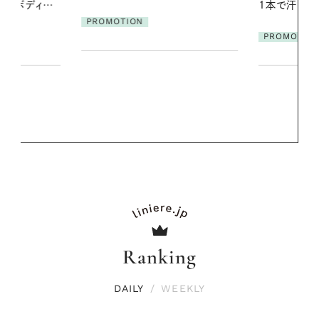
1本で汗ばむ季節も一日中心地よく
に過ごす私
PROMOTION
PROMOTIO
Ranking
DAILY
/
WEEKLY