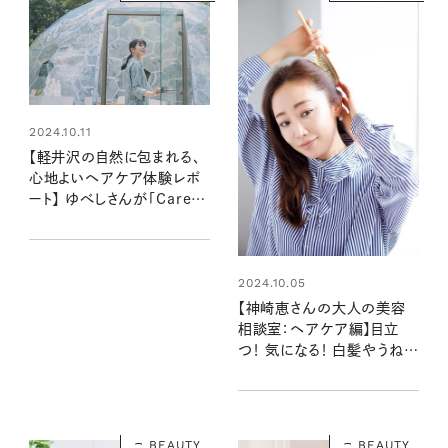
2024.10.11
【軽井沢の自然に包まれる、
心地よいヘアケア体験レポ
ート】 ゆべしさんが「Care
me POPUP『香林浴』」に行
ってきました！
2024.10.05
【神崎恵さんの大人の美容
相談室：ヘアケア編】目立
つ！ 気になる！ 白髪やうね
り…リアルに知りたいお年頃
女性の悩みにお答え！
BEAUTY
BEAUTY