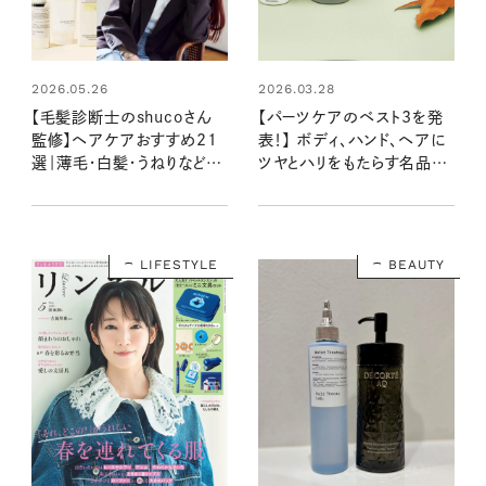
2026.05.26
2026.03.28
【毛髪診断士のshucoさん
【パーツケアのベスト3を発
監修】ヘアケアおすすめ21
表！】 ボディ、ハンド、ヘアに
選｜薄毛・白髪・うねりなど大
ツヤとハリをもたらす名品が
人女性の髪悩み別対策も必
集結！：ベストコスメ大賞
見！
2025
LIFESTYLE
BEAUTY