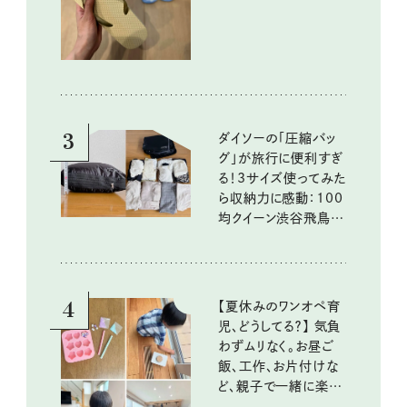
3
ダイソーの「圧縮バッ
グ」が旅行に便利すぎ
る！3サイズ使ってみた
ら収納力に感動：100
均クイーン渋谷飛鳥の
『本当にいいもの』第
10回③
4
【夏休みのワンオペ育
児、どうしてる？】 気負
わずムリなく。お昼ご
飯、工作、お片付けな
ど、親子で一緒に楽し
める工夫