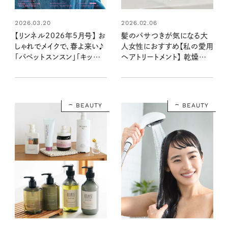
2026.03.20
2026.02.06
【リンネル2026年5月号】 お
髪のパサつきが気になる大
しゃれでメイクで、春よ来い♪
人女性におすすめ【私の愛用
「パペットスンスン」「キッピ
ヘアトリートメント】 乾燥す
ス」付録と注目の特集をレポ
る“今”こそ使いたい！ 髪にま
ート〈3月19日発売5月号・5
つわる悩みはコレで解決◎
月号増刊〉
BEAUTY
BEAUTY