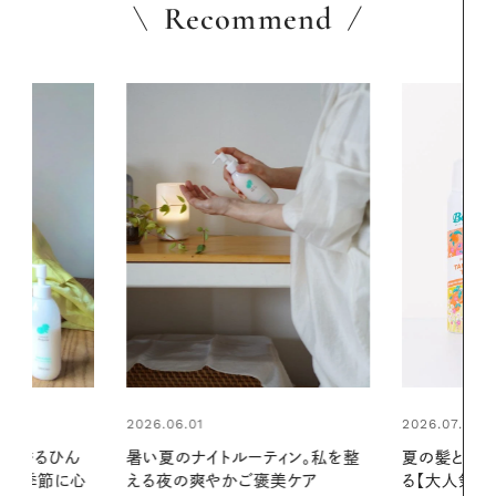
Recommend
2026.07.24
2026.06.01
ィン。私を整
夏の髪と心が瞬時にリフレッシュす
お出かけ前の
美ケア
る【大人気のドライシャンプー】 この
の一日。汗ば