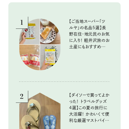
1
【ご当地スーパー「ツ
ルヤ」の名品5選】長
野在住・地元民のお気
に入り！ 軽井沢旅のお
土産にもおすすめのお
いしいもの
2
【ダイソーで買ってよか
った！ トラベルグッズ
4選】この夏の旅行に
大活躍！ かわいくて便
利な厳選マストバイア
イテム