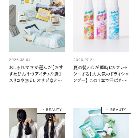
2026.08.01
2026.07.24
おしゃれママが選んだ【おす
夏の髪と心が瞬時にリフレッ
すめひんやりアイテム９選】
シュする【大人気のドライシャ
スリコや無印、オサジなど…
ンプー】 この1本で汗ばむ季
猛暑を涼しく乗り切る！ 家族
節も一日中心地よく
みんなにやさしいグッズ
BEAUTY
BEAUTY