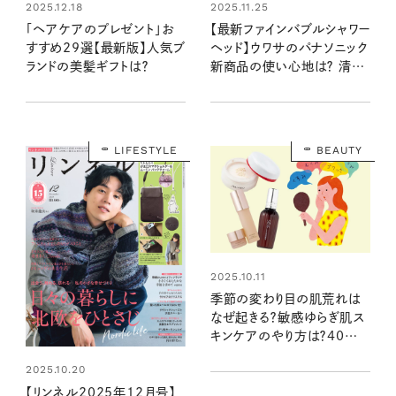
2025.12.18
2025.11.25
「ヘアケアのプレゼント」お
【最新ファインバブルシャワー
すすめ29選【最新版】人気ブ
ヘッド】ウワサのパナソニック
ランドの美髪ギフトは？
新商品の使い心地は？ 清水
みさとさんが早速体験！
LIFESTYLE
BEAUTY
2025.10.11
季節の変わり目の肌荒れは
なぜ起きる？敏感ゆらぎ肌ス
キンケアのやり方は？40代・
50代向き人気ブランドの美
2025.10.20
プロおすすめコスメ・美容家
電30選も
【リンネル2025年12月号】