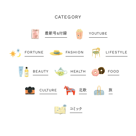
CATEGORY
最新号&付録
YOUTUBE
FORTUNE
FASHION
LIFESTYLE
BEAUTY
HEALTH
FOOD
CULTURE
北欧
旅
コミック