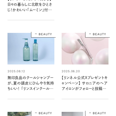
日々の暮らしに北欧をひとさ
じ！かわいい「ムーミン」付録
と注目の特集を最速レポート
〈10月20日発売12月号・12
月号増刊〉
BEAUTY
BEAUTY
2025.08.12
2025.06.20
無印良品のクールシャンプー
【リンネル公式Xプレゼントキ
が、夏の頭皮にひんやり気持
ャンペーン】 サロニアのヘア
ちいい！ 「リンスインクールシ
アイロンがフォローと投稿へ
ャンプー」を髪悩みの多い編
の「いいね！」で当たる！
集部員が使ってみました！
BEAUTY
BEAUTY