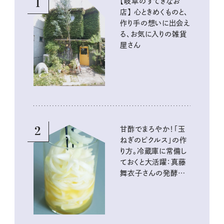
1
【岐阜のすてきなお
店】 心ときめくものと、
作り手の想いに出会え
る、お気に入りの雑貨
屋さん
2
甘酢でまろやか！「玉
ねぎのピクルス」の作
り方。冷蔵庫に常備し
ておくと大活躍：真藤
舞衣子さんの発酵と
酸味の仕込みごはん