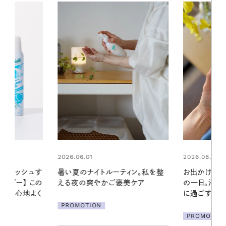
2026.06.01
2026.06.01
ィン。私を整
お出かけ前のひと手間で変わる、夏
真夏に向けて
美ケア
の一日。汗ばむ季節を「ごきげん」
やりジェルと
に過ごす私の新習慣
地よくうるお
ア
PROMOTION
PROMOTIO