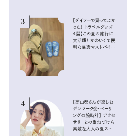
3
【ダイソーで買ってよか
った！ トラベルグッズ
4選】この夏の旅行に
大活躍！ かわいくて便
利な厳選マストバイア
イテム
4
【高山都さんが楽しむ
デンマーク発・ベーリ
ングの腕時計】 アクセ
サリーとの重ねづけも
素敵な大人の夏スタイ
ル３選