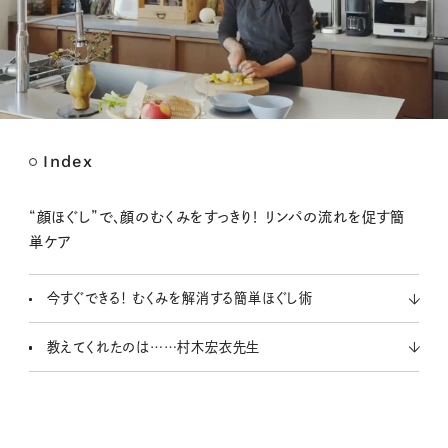
Index
M
u
t
“顔ほぐし”で、顔のむくみをすっきり！ リンパの流れを促す簡
e
単ケア
今すぐできる！ むくみを解消する簡単ほぐし術
教えてくれたのは……村木宏衣先生