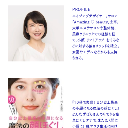
PROFILE
エイジングデザイナー。サロン
「Amazing ♡ beauty」主宰。
大手エステサロンや整体院、
美容クリニックでの経験を経
て、小顔・リフトアップ・むくみな
どに対する独自メソッドを確立。
女優やモデルなどからも支持
される。
『10秒で実感！ 自分史上最高
の小顔になる魔法の顔ほぐし』
どんなずぼらさんでもできる簡
単ほぐしケアで、またたく間に
小顔に！ 脱マスク生活に向け