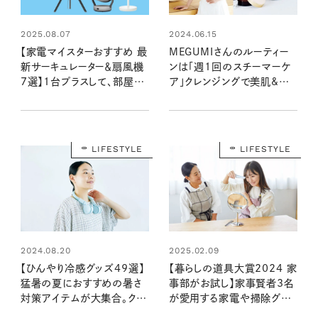
2025.08.07
2024.06.15
【家電マイスターおすすめ 最
MEGUMIさんのルーティー
新サーキュレーター＆扇風機
ンは「週1回のスチーマーケ
7選】1台プラスして、部屋を
ア」クレンジングで美肌&透
さらに涼しく快適にしてくれ
明感をキープするおすすめの
る機種はこれ！
美容法とは？
LIFESTYLE
LIFESTYLE
2024.08.20
2025.02.09
【ひんやり冷感グッズ49選】
【暮らしの道具大賞2024 家
猛暑の夏におすすめの暑さ
事部がお試し】家事賢者3名
対策アイテムが大集合。クー
が愛用する家電や掃除グッ
ルに快適に夏を乗り切ろう
ズ、美容アイテムなど5種を