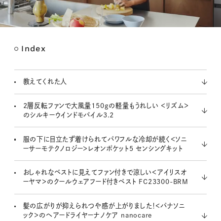
Index
M
u
t
教えてくれた人
e
2層反転ファンで大風量150gの軽量もうれしい ＜リズム＞
のシルキーウインドモバイル3.2
服の下に目立たず着けられてパワフルな冷却が続く＜ソニ
ーサーモテクノロジー＞レオンポケット5 センシングキット
おしゃれなベストに見えてファン付きで涼しい＜アイリスオ
ーヤマ＞のクールウェアフード付きベスト FC23300-BRM
髪の広がりが抑えられつや感が上がりました！＜パナソニ
ック＞のヘアードライヤーナノケア nanocare