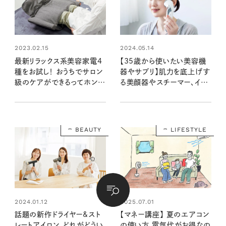
2023.02.15
2024.05.14
最新リラックス系美容家電4
【35歳から使いたい美容機
種をお試し！ おうちでサロン
器やサプリ】肌力を底上げす
級のケアができるってホン
る美顔器やスチーマー、イン
ト？ 【暮らしの道具大賞
ナーケアアイテムは？
2022】
BEAUTY
LIFESTYLE
2024.01.12
2025.07.01
話題の新作ドライヤー&スト
【マネー講座】 夏のエアコン
レートアイロン、どれがどうい
の使い方 電気代がお得なの