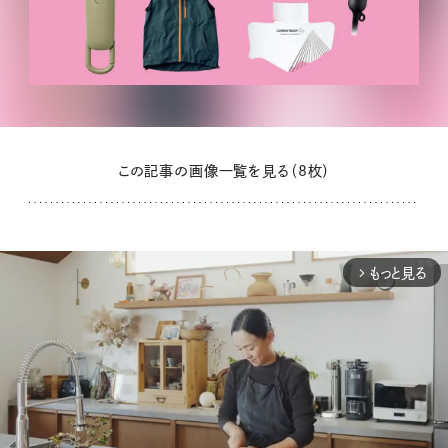
この記事の画像一覧を見る（8枚）
もっと見る
arrow_forward_ios