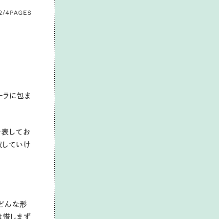
2/4
PAGES
ーラに包ま
を表してお
収していけ
どんな形
は惜しまず