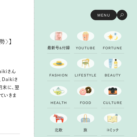
MENU
勢〉】
最
新
号
&
付
録
Y
O
U
T
U
B
E
F
O
R
T
U
N
E
kiさん
F
A
S
H
I
O
N
L
I
F
E
S
T
Y
L
E
B
E
A
U
T
Y
aikiさ
月末に、翌
ていきま
H
E
A
L
T
H
F
O
O
D
C
U
L
T
U
R
E
北
欧
旅
コ
ミ
ッ
ク