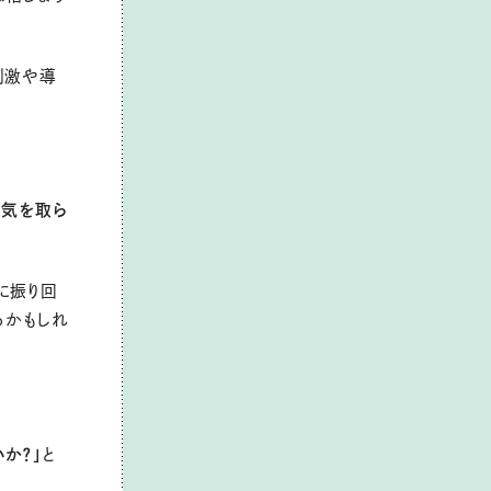
刺激や導
に気を取ら
に振り回
るかもしれ
か？」
と