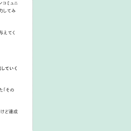
ンコミュニ
力してみ
与えてく
していく
た「その
、けど達成