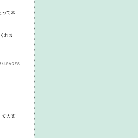
とって本
くれま
3/4
PAGES
くて大丈