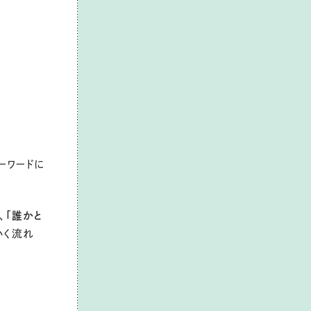
ーワードに
、
「誰かと
いく流れ