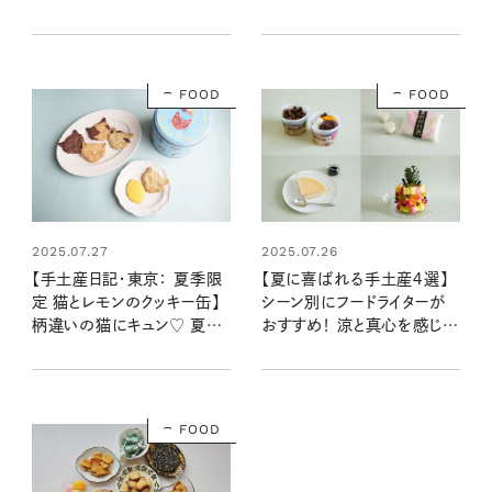
選
コクさんのあの店この店、喫
茶訪問日記 #05
FOOD
FOOD
2025.07.27
2025.07.26
【手土産日記・東京： 夏季限
【夏に喜ばれる手土産４選】
定 猫とレモンのクッキー缶】
シーン別にフードライターが
柄違いの猫にキュン♡ 夏の
おすすめ！ 涼と真心を感じる
ティータイムのお供にしたい
おいしいもの
フェアリーケーキフェアの猫
缶
FOOD