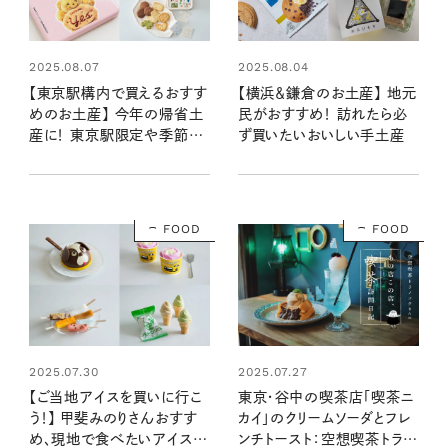
2025.08.07
2025.08.04
【東京駅構内で買えるおすす
【横浜＆鎌倉のお土産】 地元
めのお土産】 今年の帰省土
民がおすすめ！ 訪れたら必
産に！ 東京駅限定や季節・
ず買いたいおいしい手土産
曜日限定のものなど、特別感
もあるかわいくておいしい最
新スウィーツ
FOOD
FOOD
2025.07.30
2025.07.27
【ご当地アイスを買いに行こ
東京・谷中の喫茶店「喫茶ニ
う！】 甲斐みのりさんおすす
カイ」のクリームソーダとフレ
め、現地で食べたいアイス６
ンチトースト：空想喫茶トラノ