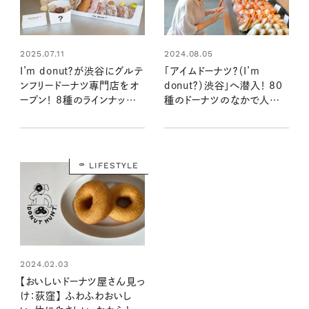
2025.07.11
2024.08.05
I’m donut？が渋谷にグルテ
「アイムドーナツ？（I’m
ンフリードーナツ専門店をオ
donut？）渋谷」へ潜入！ 80
ープン！ 8種のラインナップと
種のドーナツのなかで人気
味わいを早速レポート！：おい
なのはどれ？注目のグッズも
しいドーナツ屋さん見っけ＠
チェック！：おいしいドーナツ
渋谷
屋さん見っけ＠渋谷
LIFESTYLE
2024.02.03
【おいしいドーナツ屋さん見っ
け：荻窪】 ふわふわおいし