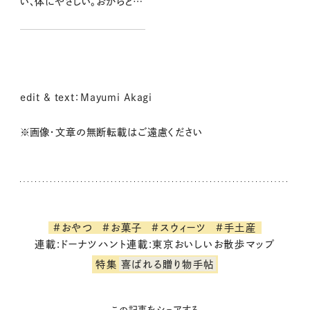
い、体にやさしい。おからと豆
乳の「いっ久どーなつ」
edit & text：Mayumi Akagi
※画像・文章の無断転載はご遠慮ください
#おやつ
#お菓子
#スウィーツ
#手土産
連載:ドーナツハント
連載:東京おいしいお散歩マップ
特集
喜ばれる贈り物手帖