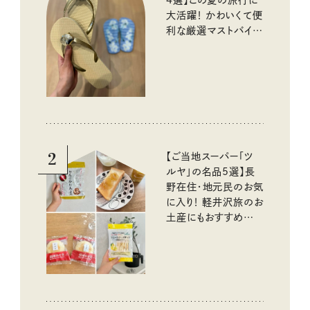
4選】この夏の旅行に
大活躍！ かわいくて便
利な厳選マストバイア
イテム
2
【ご当地スーパー「ツ
ルヤ」の名品5選】長
野在住・地元民のお気
に入り！ 軽井沢旅のお
土産にもおすすめのお
いしいもの