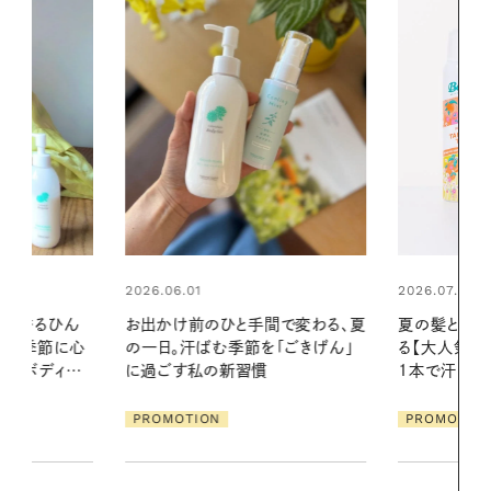
2026.07.24
間で変わる、夏
夏の髪と心が瞬時にリフレッシュす
「ごきげん」
る【大人気のドライシャンプー】 この
2026.07.21
1本で汗ばむ季節も一日中心地よく
【高山都さん
発・ベーリングの
PROMOTION
リーとの重ね
夏スタイル３
PROMOTIO