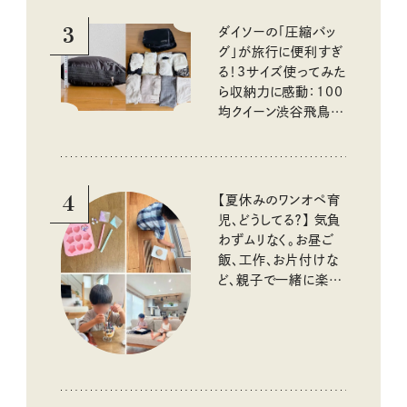
3
ダイソーの「圧縮バッ
グ」が旅行に便利すぎ
る！3サイズ使ってみた
ら収納力に感動：100
均クイーン渋谷飛鳥の
『本当にいいもの』第
10回③
4
【夏休みのワンオペ育
児、どうしてる？】 気負
わずムリなく。お昼ご
飯、工作、お片付けな
ど、親子で一緒に楽し
める工夫