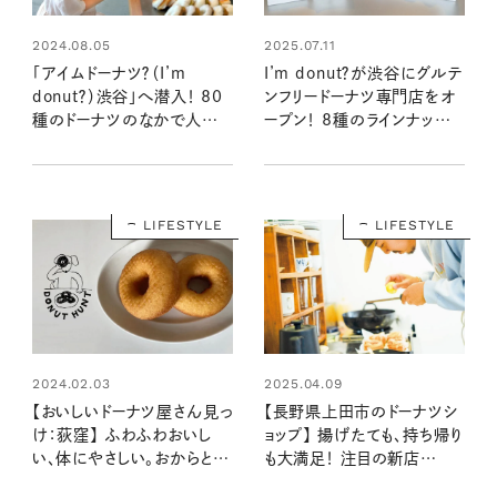
2024.08.05
2025.07.11
「アイムドーナツ？（I’m
I’m donut？が渋谷にグルテ
donut？）渋谷」へ潜入！ 80
ンフリードーナツ専門店をオ
種のドーナツのなかで人気
ープン！ 8種のラインナップと
なのはどれ？注目のグッズも
味わいを早速レポート！：おい
チェック！：おいしいドーナツ
しいドーナツ屋さん見っけ＠
屋さん見っけ＠渋谷
渋谷
LIFESTYLE
LIFESTYLE
2024.02.03
2025.04.09
【おいしいドーナツ屋さん見っ
【長野県上田市のドーナツシ
け：荻窪】 ふわふわおいし
ョップ】 揚げたても、持ち帰り
い、体にやさしい。おからと豆
も大満足！ 注目の新店
乳の「いっ久どーなつ」
「NAGMO DONUTS」へ