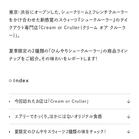
M
東京・渋谷にオープンした、シュークリームとフレンチクルーラー
u
をかけ合わせた新感覚のスウィーツ『シュークルーラー』のテイ
t
クアウト専門店「Cream or Cruller（クリーム オア クルーラ
e
ー）」。
夏季限定の２種類の「ひんやりシュークルーラー」の商品ライン
ナップをご紹介。その味わいをレポートします！
Index
今回訪れたお店は「Cream or Cruller」
エアリーでさっくり。ほかにはないオリジナル食感
夏限定のひんやりスウィーツ２種類の味をチェック！