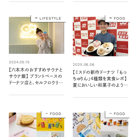
LIFESTYLE
FOOD
2024.05.15
2025.06.06
【六本木のおすすめサウナと
【ミスドの新作ドーナツ 「もっ
サウナ飯】 プラントベースの
ちゅりん」4種類を実食レポ】
ドーナツ店と、セルフロウリュ
夏においしい和菓子のよう。
もできる「テルマー湯 西麻
もちもちのその先の新食感に
布」：清水みさとの食いしん
驚き！
ぼう寄り道サウナ
FOOD
FOOD