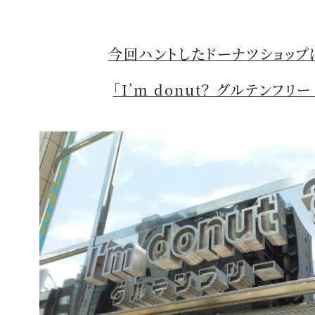
今回ハントしたドーナツショップ
「I’m donut？ グルテンフリー