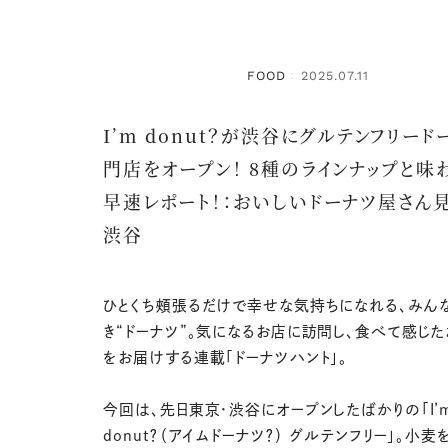
FOOD
2025.07.11
：
I’m donut？が渋谷にグルテンフリード
門店をオープン！ 8種のラインナップと味
早速レポート！：おいしいドーナツ屋さん
渋谷
ひとくち頰張るだけで幸せな気持ちになれる、みん
き“ドーナツ”。気になるお店に訪問し、食べて感じた
をお届けする連載「ドーナツハント」。
今回は、先日東京・渋谷にオープンしたばかりの「I’
donut？（アイムドーナツ？） グルテンフリー」。小