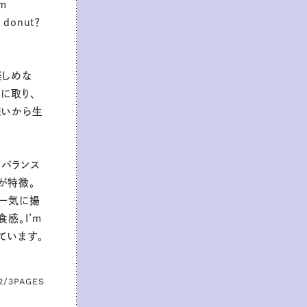
m
donut？
楽しめな
に取り、
想いから生
バランス
が特徴。
で一気に揚
感。I’m
ています。
2/3
PAGES