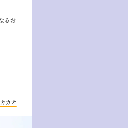
なるお
? カカオ