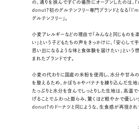
の、通りを挟んですぐの場所にオープンしたのは、I’
donut？初のグルテンフリー専門ブランドとなる「I’m 
グルテンフリー」。
小麦アレルギーなどの理由で「みんなと同じものを
い」という子どもたちの声をきっかけに、「安心して手
思い出になるような味と食体験を届けたい」という
まれたブランドです。
小麦の代わりに国産の米粉を使用し、水分や甘みの
を整えるため、かぼちゃやバナナを練り込んだ生地
たっぷりと水分を含んでしっとりした生地は、高温
げることでふわっと膨らみ、驚くほど軽やかで優しい食
donut？のドーナツと同じような、生食感が再現され