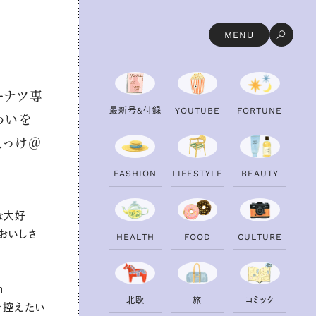
MENU
ーナツ専
最
新
号
&
付
録
Y
O
U
T
U
B
E
F
O
R
T
U
N
E
わいを
見っけ＠
F
A
S
H
I
O
N
L
I
F
E
S
T
Y
L
E
B
E
A
U
T
Y
な大好
おいしさ
H
E
A
L
T
H
F
O
O
D
C
U
L
T
U
R
E
m
北
欧
旅
コ
ミ
ッ
ク
麦を控えたい