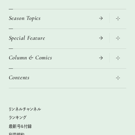
Season Topics
Special Feature
大人のリュック探し 2026SS
ニトリ・イケア・無印良品で賢くおしゃれなインテリア
Column & Comics
この春ほしい大人のスニーカー 2026春夏
2026年春夏 トレンドファッションニュース
絶品、お餅レシピ大集合！
2026年下半期占い大特集
本当に使える「旅道具」
Contents
女子旅おすすめスポット 暮らすように心地いいリンネル旅ガイ
ぐれいさん
ド
世界のサンタさんに会って来た！
明日もいい日になりますように
幸せな老後のための リンネルマネー講座
ときめく冬の贈りもの
清水みさとの食いしんぼう寄り道サウナ
リンネルおしゃれファッションスナップ
私の住むまち、好きな場所。LOCAL LIFE REPORT
クラフトビール案内
クグロフの猫
リンネル暮らし部
リンネルチャンネル
リンネル 暮らしの道具大賞
母の日に贈りたい、お花モチーフのアイテム
中沢元紀の板前さん入門
リンネルチャンネル
ランキング
ナチュラルメイクレッスン
うちねこグランプリ2026、発表！
空想喫茶トラノコクさんのあの店この店、喫茶訪問日記
おぱんつ君のわくわく楽しい一週間占い
最新号&付録
喜ばれる贈り物手帖
圷みほさんのゆるっと週末キャンプ通信
毎日が心地よくなるリンネルタロット
利用規約