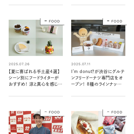
もあるかわいくておいしい最
新スウィーツ
FOOD
FOOD
2025.07.26
2025.07.11
【夏に喜ばれる手土産４選】
I’m donut？が渋谷にグルテ
シーン別にフードライターが
ンフリードーナツ専門店をオ
おすすめ！ 涼と真心を感じる
ープン！ 8種のラインナップと
おいしいもの
味わいを早速レポート！：おい
しいドーナツ屋さん見っけ＠
渋谷
FOOD
FOOD