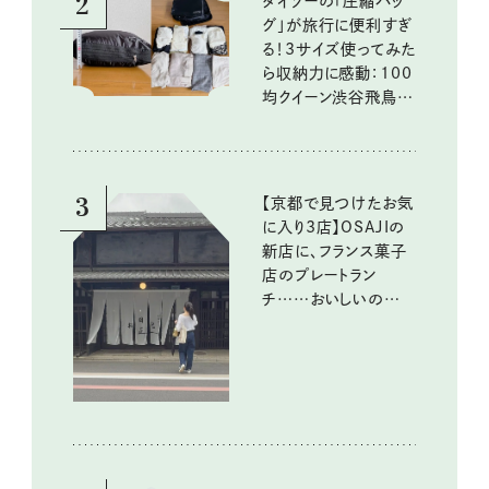
2
ダイソーの「圧縮バッ
グ」が旅行に便利すぎ
る！3サイズ使ってみた
ら収納力に感動：100
均クイーン渋谷飛鳥の
『本当にいいもの』第
10回③
3
【京都で見つけたお気
に入り3店】OSAJIの
新店に、フランス菓子
店のプレートラン
チ……おいしいのんび
り街歩き。