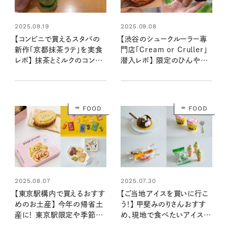
2025.09.19
2025.09.08
【コンビニで買えるスタバの
【渋谷のシュークルーラー専
新作「京都抹茶ラテ」を実食
門店「Cream or Cruller」
レポ】 抹茶とミルクのコンビ
潜入レポ】 限定のひんやり
ネーションは、おにぎりとも相
スウィーツや人気メニューを
性抜群！？
食べてみた！
FOOD
FOOD
2025.08.07
2025.07.30
【東京駅構内で買えるおすす
【ご当地アイスを買いに行こ
めのお土産】 今年の帰省土
う！】 甲斐みのりさんおすす
産に！ 東京駅限定や季節・
め、現地で食べたいアイス６
曜日限定のものなど、特別感
選