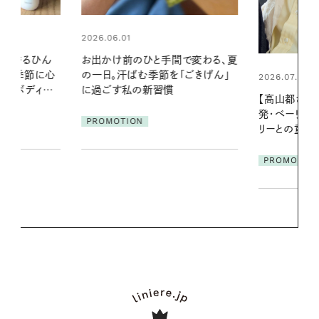
2026.07.24
間で変わる、夏
夏の髪と心が
「ごきげん」
る【大人気の
2026.07.21
1本で汗ばむ
【高山都さんが楽しむデンマーク
発・ベーリングの腕時計】 アクセサ
PROMOTIO
リーとの重ねづけも素敵な大人の
夏スタイル３選
PROMOTION