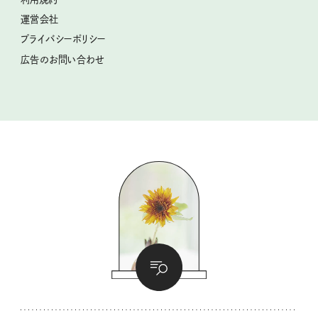
2026年上半期占い大特集
豆柴・まもるくんの旅日記
運営会社
2025年下半期占い大特集
柳沢小実さんのお散歩するようなゆるり旅
プライバシーポリシー
猫と一緒に心地いい暮らし
広告のお問い合わせ
valoさんのかわいいもの探し
tsukuru & Lin. ツクルアンドリン
kippis（キッピス）
暮らしの時産テクニック
バッグの中身
コウケンテツのヒトワザ巡り
ノーラのフィンランド旅気分
街角ワンデイ
ドーナツハント
吉田羊さんの着物と12のアソビゴコロ
長谷川あかりさんの今週もお疲れ様つまみ