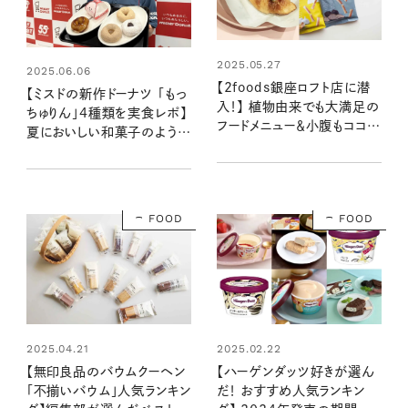
2025.05.27
2025.06.06
【2foods銀座ロフト店に潜
【ミスドの新作ドーナツ 「もっ
入！】 植物由来でも大満足の
ちゅりん」4種類を実食レポ】
フードメニュー＆小腹もココロ
夏においしい和菓子のよう。
も満たしてくれる新感覚スナ
もちもちのその先の新食感に
ックをレポ
驚き！
FOOD
FOOD
2025.04.21
2025.02.22
【無印良品のバウムクーヘン
【ハーゲンダッツ好きが選ん
「不揃いバウム」人気ランキン
だ！ おすすめ人気ランキン