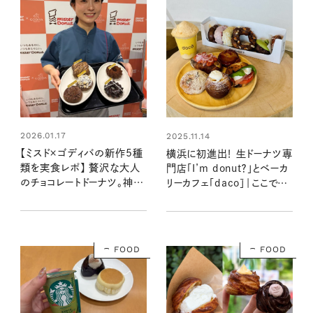
2026.01.17
2025.11.14
【ミスド×ゴディバの新作5種
横浜に初進出！ 生ドーナツ専
類を実食レポ】 贅沢な大人
門店「I’m donut？」とベーカ
のチョコレートドーナツ。神尾
リーカフェ「dacō」｜ここでし
楓珠さんの推しコメントも！
か食べられない、新作ドーナ
ツやドリンクを紹介
FOOD
FOOD