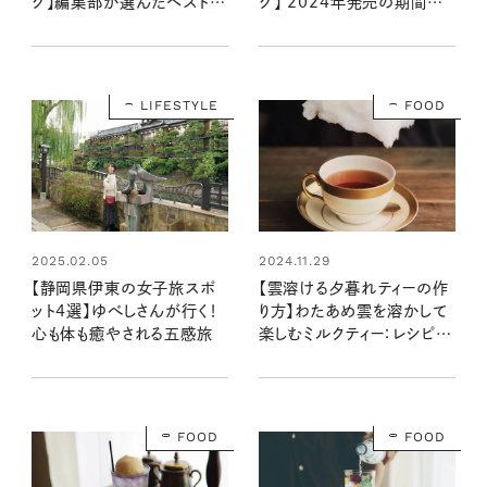
グ】編集部が選んだベスト５
グ】 2024年発売の期間限
はこれ！ 全部食べ比べして
定から定番まで、マニア大注
発表！
目のフレーバーとは？
LIFESTYLE
FOOD
2025.02.05
2024.11.29
【静岡県伊東の女子旅スポ
【雲溶ける夕暮れティーの作
ット4選】ゆべしさんが行く！
り方】わたあめ雲を溶かして
心も体も癒やされる五感旅
楽しむミルクティー：レシピ・
空想喫茶トラノコクさん
FOOD
FOOD