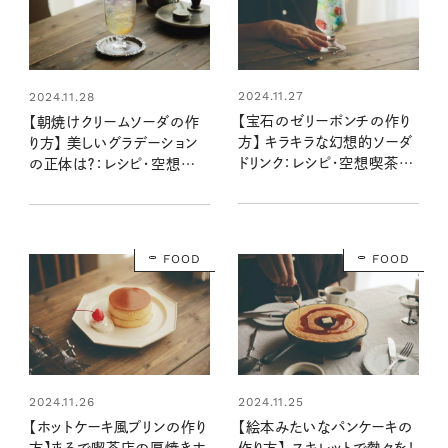
2024.11.27
2024.11.28
【宝石のゼリーポンチの作り
【朝焼けクリームソーダの作
方】 キラキラな幻想的ソーダ
り方】 美しいグラデーション
ドリンク：レシピ・空想喫茶ト
の正体は？：レシピ・空想喫
ラノコクさん
茶トラノコクさん
FOOD
FOOD
2024.11.26
2024.11.25
【ホットケーキ風プリンの作り
【絵本みたいなパンケーキの
方】まるで喫茶店の厚焼きホ
作り方】 スキレットで熱々を！