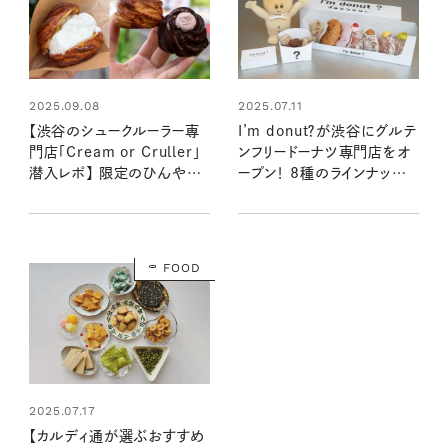
2025.09.08
2025.07.11
【渋谷のシュークルーラー専
I’m donut？が渋谷にグルテ
門店「Cream or Cruller」
ンフリードーナツ専門店をオ
潜入レポ】 限定のひんやり
ープン！ 8種のラインナップと
スウィーツや人気メニューを
味わいを早速レポート！：おい
食べてみた！
しいドーナツ屋さん見っけ＠
渋谷
FOOD
2025.07.17
【カルディ通が選ぶおすすめ