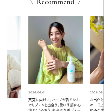
Recommend
2026.06.01
2026.07.24
ブが香るひん
お出かけ前のひと手間で変わる、夏
夏の髪と心が
暑い季節に心
の一日。汗ばむ季節を「ごきげん」
る【大人気の
かなボディケ
に過ごす私の新習慣
1本で汗ばむ