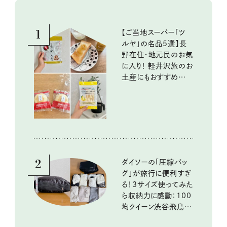
1
【ご当地スーパー「ツ
ルヤ」の名品5選】長
野在住・地元民のお気
に入り！ 軽井沢旅のお
土産にもおすすめのお
いしいもの
2
ダイソーの「圧縮バッ
グ」が旅行に便利すぎ
る！3サイズ使ってみた
ら収納力に感動：100
均クイーン渋谷飛鳥の
『本当にいいもの』第