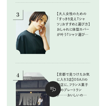
10回③
3
【大人女性のための
「すっきり見えTシャ
ツ」おすすめと選び方】
おしゃれに体型カバー
が叶うTシャツ選びの
ポイントは？
4
【京都で見つけたお気
に入り3店】OSAJIの
新店に、フランス菓子
店のプレートラン
チ……おいしいのんび
り街歩き。