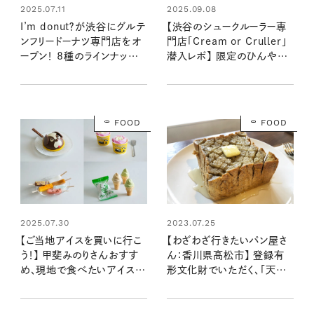
2025.07.11
2025.09.08
I’m donut？が渋谷にグルテ
【渋谷のシュークルーラー専
ンフリードーナツ専門店をオ
門店「Cream or Cruller」
ープン！ 8種のラインナップと
潜入レポ】 限定のひんやり
味わいを早速レポート！：おい
スウィーツや人気メニューを
しいドーナツ屋さん見っけ＠
食べてみた！
渋谷
FOOD
FOOD
2023.07.25
2025.07.30
【わざわざ行きたいパン屋さ
【ご当地アイスを買いに行こ
ん：香川県高松市】 登録有
う！】 甲斐みのりさんおすす
形文化財でいただく、「天満
め、現地で食べたいアイス６
屋サンド」のやさしいパンや
選
サンドイッチ