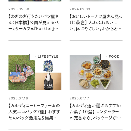
2023.05.30
2024.02.03
【わざわざ行きたいパン屋さ
【おいしいドーナツ屋さん見っ
ん：日本橋】公園が見えるベ
け：荻窪】 ふわふわおいし
ーカリーカフェ『Parklet』で、
い、体にやさしい。おからと豆
至福の時間を味わおう！
乳の「いっ久どーなつ」
LIFESTYLE
FOOD
2025.07.16
2025.07.17
【カルディコーヒーファームの
【カルディ通が選ぶおすすめ
人気エコバッグ7種】 おすす
お菓子10選】 ロングセラー
めのバッグ活用法＆編集部
の定番から、パッケージがか
注目アイテムをまとめて公
わいい輸入菓子まで！ 長年
開！
通う、valoさんのお気に入り