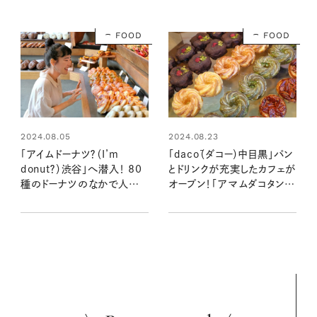
は？
FOOD
FOOD
2024.08.05
2024.08.23
「アイムドーナツ？（I’m
「dacō（ダコー）中目黒」パン
donut？）渋谷」へ潜入！ 80
とドリンクが充実したカフェが
種のドーナツのなかで人気
オープン！「アマムダコタン」
なのはどれ？注目のグッズも
に続く注目の新店舗へ潜入
チェック！：おいしいドーナツ
レポ【わざわざ行きたいパン
屋さん見っけ＠渋谷
屋さん】