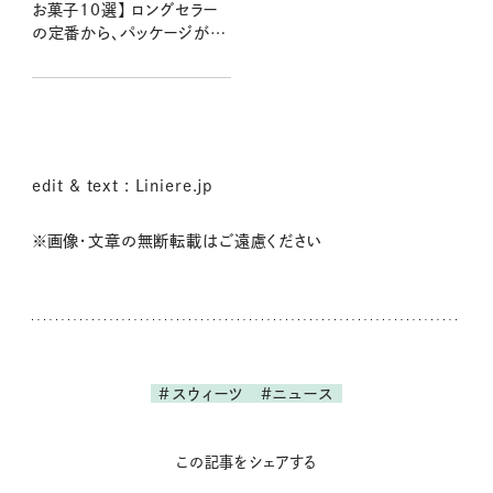
お菓子10選】 ロングセラー
の定番から、パッケージがか
わいい輸入菓子まで！ 長年
通う、valoさんのお気に入り
は？
edit & text : Liniere.jp
※画像・文章の無断転載はご遠慮ください
#スウィーツ
#ニュース
この記事をシェアする