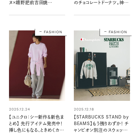
ヌ×嬉野肥前吉田焼
のチョコレートドーナツ。神尾
「Ureshinoシリーズ」が遊び
楓珠さんの推しコメントも！
心いっぱいでかわいい！
FASHION
FASHION
2025.12.24
2025.12.18
【ユニクロ：シー新作＆新色ま
【STARBUCKS STAND by
とめ】 先行アイテム発売中！
BEAMS】もう残りわずか！ チ
挿し色にもなる、ときめくカラ
ャンピオン別注のスウェット
ーで春を先取り
シャツがかわいい