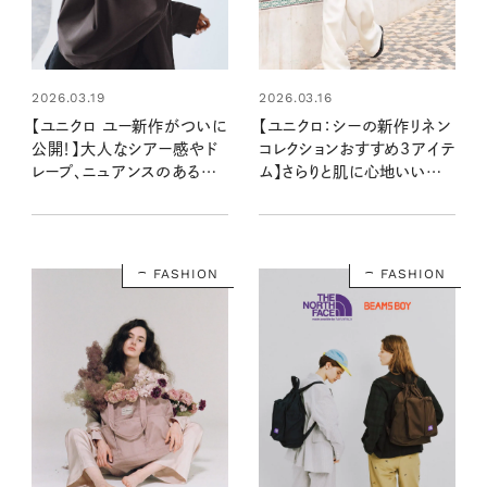
2026.03.19
2026.03.16
【ユニクロ ユー新作がついに
【ユニクロ：シーの新作リネン
公開！】大人なシアー感やド
コレクションおすすめ3アイテ
レープ、ニュアンスのあるカラ
ム】さらりと肌に心地いい上
ーに注目！ 15アイテムを一
質素材。セットでほしいプレミ
挙紹介
アムラインを公開！
FASHION
FASHION