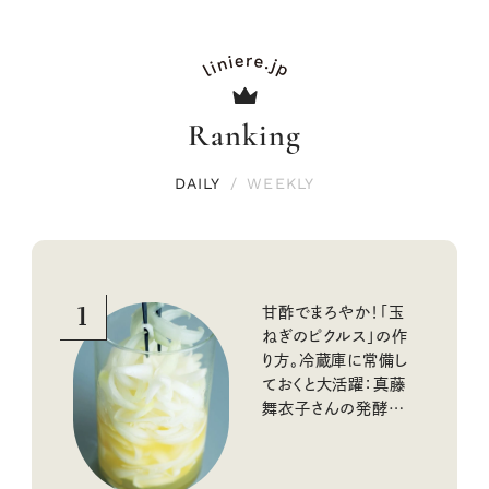
Ranking
DAILY
/
WEEKLY
1
甘酢でまろやか！「玉
ねぎのピクルス」の作
り方。冷蔵庫に常備し
ておくと大活躍：真藤
舞衣子さんの発酵と
酸味の仕込みごはん