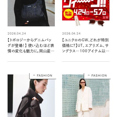
2026.04.24
2026.04.24
【トポロジーからデニムバッ
【ユニクロのGW、どれが特別
グが登場！】 使い込むほど表
価格に？】UT、エアリズム、サ
情の変化も魅力に。岡山産デ
ングラス…100アイテム以上
ニムを使ったコレクション
の中で注目＆定番アイテムは
これ！
FASHION
FASHION