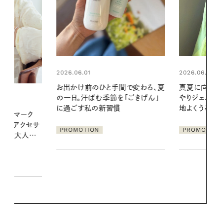
2026.06.01
2026.07.24
間で変わる、夏
真夏に向けて、ハーブが香るひん
夏の髪と心が
「ごきげん」
やりジェルと出合う。暑い季節に心
る【大人気の
地よくうるおう、軽やかなボディケ
1本で汗ばむ
ア
PROMOTION
PROMOTIO