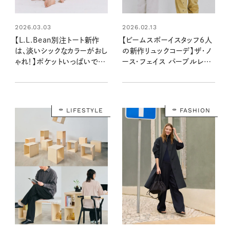
2026.03.03
2026.02.13
【L.L.Bean別注トート新作
【ビームスボーイスタッフ6人
は、淡いシックなカラーがおし
の新作リュックコーデ】ザ・ノ
ゃれ！】ポケットいっぱいで便
ース・フェイス パープルレー
利なガーデン・トート・バッグ
ベル別注がナップザック型で
大人かわいい！
LIFESTYLE
FASHION