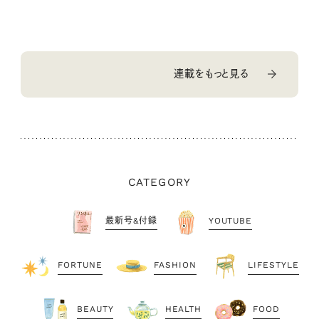
連載をもっと見る
CATEGORY
最新号&付録
YOUTUBE
FORTUNE
FASHION
LIFESTYLE
BEAUTY
HEALTH
FOOD