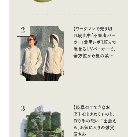
2
【ワークマンで売り切
れ続出中「不審者パー
カー」着用レポ】顔まで
隠せるUVパーカーで、
全方位から夏の紫外
線をブロック
3
【岐阜のすてきなお
店】 心ときめくものと、
作り手の想いに出会え
る、お気に入りの雑貨
屋さん