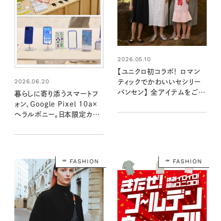
2026.05.10
【ユニクロ初コラボ！ ロマン
2026.06.20
ティックでかわいいセシリー
バンセン】 全アイテムをご紹
暮らしに寄り添うスマートフ
介。ガールズとのコーデも楽
ォン、Google Pixel 10a×
しい！
ヘラルボニー。日本限定カラ
ーである「Isai Blue」に込め
られた「想い」と「願い」
FASHION
FASHION