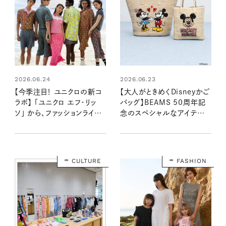
2026.06.24
2026.06.23
【今季注目！ ユニクロの新コ
【大人がときめくDisneyかご
ラボ】 「ユニクロ エフ・リッ
バッグ】BEAMS 50周年記
ソ」 から、ファッションライタ
念のスペシャルなアイテム
ーがおすすめしたい大人の
が登場！ かわいさも上質さも
夏服５選
やっぱり格別
CULTURE
FASHION