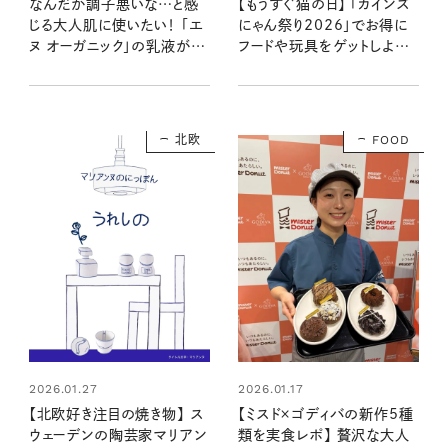
なんだか調子悪いな…と感
【もうすぐ猫の日】 「カインズ
じる大人肌に使いたい！ 「エ
にゃん祭り2026」でお得に
ヌ オーガニック」の乳液が進
フードや玩具をゲットしよう！
化してリニューアル！
今だけのワークショップも
北欧
FOOD
2026.01.27
2026.01.17
【北欧好き注目の焼き物】 ス
【ミスド×ゴディバの新作5種
ウェーデンの陶芸家マリアン
類を実食レポ】 贅沢な大人