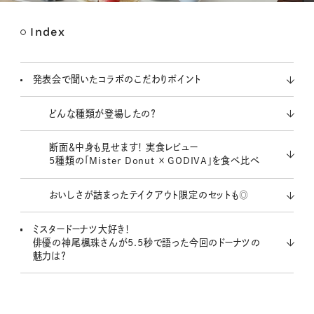
Index
M
u
t
発表会で聞いたコラボのこだわりポイント
e
どんな種類が登場したの？
断面＆中身も見せます！ 実食レビュー
5種類の「Mister Donut × GODIVA」を食べ比べ
おいしさが詰まったテイクアウト限定のセットも◎
ミスタードーナツ大好き！
俳優の神尾楓珠さんが5.5秒で語った今回のドーナツの
魅力は？