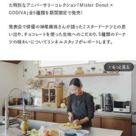
た特別なアニバーサリーコレクション「Mister Donut ×
GODIVA」全5種類を期間限定で発売！
発表会で俳優の神尾楓珠さんが語ったミスタードーナツとの思
い出や、チョコレートを使った生地へのこだわり、5種類のドーナ
ツの味わいについてリンネルスタッフがレポートします。
もっと見る
arrow_forward_ios