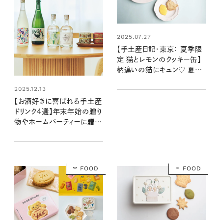
2025.07.27
【手土産日記・東京： 夏季限
定 猫とレモンのクッキー缶】
柄違いの猫にキュン♡ 夏の
ティータイムのお供にしたい
2025.12.13
フェアリーケーキフェアの猫
缶
【お酒好きに喜ばれる手土産
ドリンク4選】年末年始の贈り
物やホームパーティーに贈る
と盛り上がる！
FOOD
FOOD