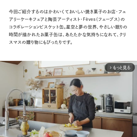
今回ご紹介するのはかわいくておいしい焼き菓子のお店・フェ
アリーケーキフェアと陶芸アーティスト・Fèves（フェーブス）の
コラボレーションビスケット缶。星空と夢の世界、やさしい眠りの
時間が描かれたお菓子缶は、あたたかな気持ちになれて、クリ
スマスの贈り物にもぴったりです。
もっと見る
arrow_forward_ios