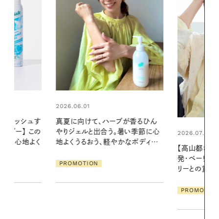
2026.06.01
ブが香るひん
お出かけ前の
暑い季節に心
の一日。汗ば
2026.07.21
かなボディケ
に過ごす私
【高山都さんが楽しむデンマーク
発・ベーリングの腕時計】 アクセサ
PROMOTIO
リーとの重ねづけも素敵な大人の
夏スタイル３選
PROMOTION