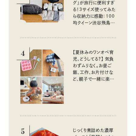
グ」が旅行に便利すぎ
る！3サイズ使ってみた
ら収納力に感動：100
均クイーン渋谷飛鳥の
『本当にいいもの』第
10回③
4
【夏休みのワンオペ育
児、どうしてる？】 気負
わずムリなく。お昼ご
飯、工作、お片付けな
ど、親子で一緒に楽し
める工夫
5
じっくり煮詰めた濃厚