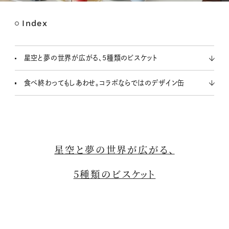
Index
M
u
t
星空と夢の世界が広がる、5種類のビスケット
e
食べ終わってもしあわせ。コラボならではのデザイン缶
星空と夢の世界が広がる、
5種類のビスケット