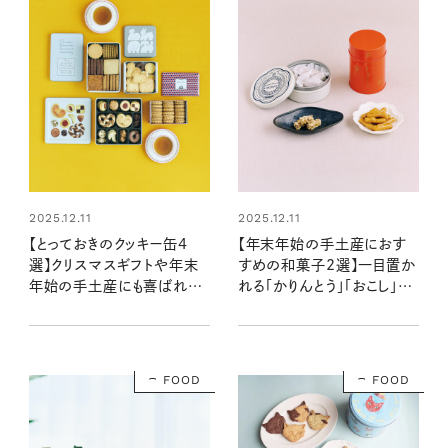
2025.12.11
2025.12.11
【とっておきのクッキー缶4
【年末年始の手土産におす
選】クリスマスギフトや年末
すめの和菓子2選】一目置か
年始の手土産にも喜ばれる！
れる「かりんとう」「おこし」は
見た目にもおいしい贈り物
これ♡
FOOD
FOOD