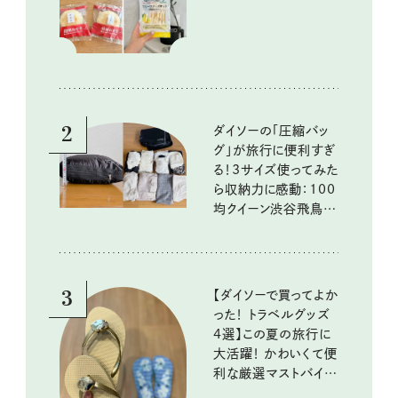
いしいもの
2
ダイソーの「圧縮バッ
グ」が旅行に便利すぎ
る！3サイズ使ってみた
ら収納力に感動：100
均クイーン渋谷飛鳥の
『本当にいいもの』第
10回③
3
【ダイソーで買ってよか
った！ トラベルグッズ
4選】この夏の旅行に
大活躍！ かわいくて便
利な厳選マストバイア
イテム