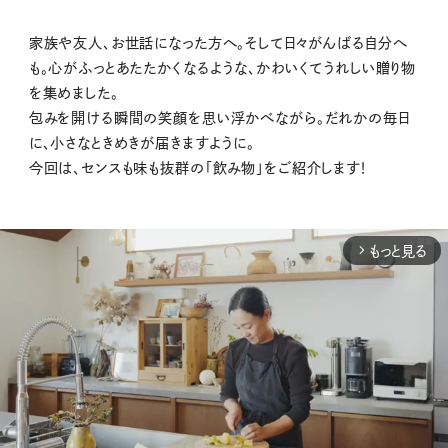
家族や友人、お世話になった方へ。そして日々がんばる自分へ
も。心がふっとあたたかくなるような、かわいくてうれしい贈り物
を集めました。
包みを開ける瞬間の笑顔を思い浮かべながら。だれかの毎日
に、小さなときめきが届きますように。
今回は、センスも味も抜群の「飲み物」をご紹介します！
もっと見る
arrow_forward_ios