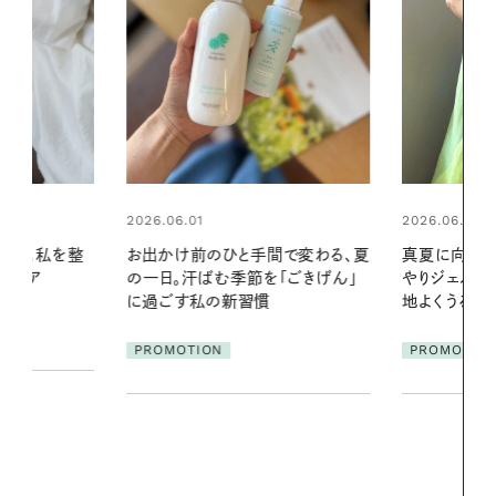
2026.06.01
2026.07.24
間で変わる、夏
真夏に向けて、ハーブが香るひん
夏の髪と心が
「ごきげん」
やりジェルと出合う。暑い季節に心
る【大人気の
地よくうるおう、軽やかなボディケ
1本で汗ばむ
ア
PROMOTION
PROMOTIO