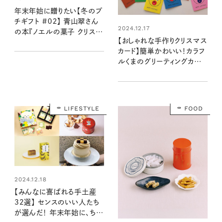
年末年始に贈りたい【冬のプ
チギフト #02】 青山翠さん
2024.12.17
の本『ノエルの菓子 クリスマ
【おしゃれな手作りクリスマス
スを愉しむ32のレシピ』
カード】簡単かわいい！カラフ
ルくまのグリーティングカード
の作り方：valoさんのかわい
いもの探し #27
LIFESTYLE
FOOD
2024.12.18
【みんなに喜ばれる手土産
32選】 センスのいい人たち
が選んだ！ 年末年始に、ちょ