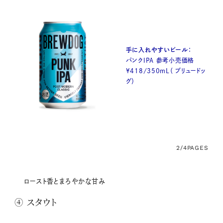
手に入れやすいビール：
パンクIPA 参考小売価格
¥418/350mL（ ブリュードッ
グ）
2/4
PAGES
ロースト香とまろやかな甘み
④ スタウト