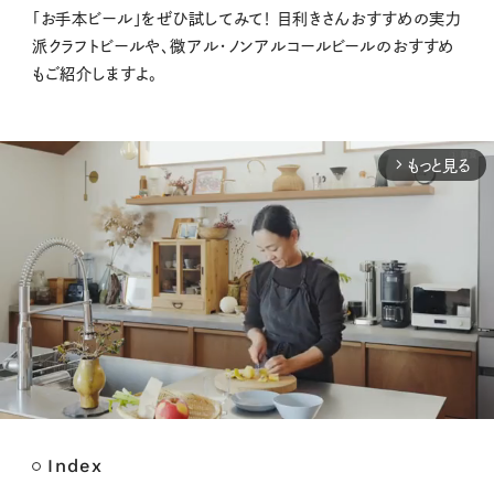
「お手本ビール」をぜひ試してみて！ 目利きさんおすすめの実力
派クラフトビールや、微アル・ノンアルコールビールのおすすめ
もご紹介しますよ。
もっと見る
arrow_forward_ios
Index
M