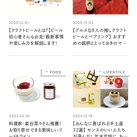
2025.12.01
2025.12.03
【クラフトビールとは？】ビール
【グルメな8人の推しクラフト
初心者さんも必見！最新事情
ビールとペアリング】 おすす
や楽しみ方を解説します！
めの銘柄ととっておきのマリ
アージュ
FOOD
LIFESTYLE
2022.03.10
2024.12.18
料理家・星谷菜々さん推薦！
【みんなに喜ばれる手土産
お取り寄せできる美味しいフ
32選】 センスのいい人たち
ード&ワイン
が選んだ！ 年末年始に、ちょ