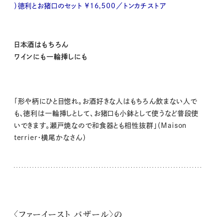
）徳利とお猪口のセット ¥16,500／トンカチストア
日本酒はもちろん
ワインにも一輪挿しにも
「形や柄にひと目惚れ。お酒好きな人はもちろん飲まない人で
も、徳利は一輪挿しとして、お猪口も小鉢として使うなど普段使
いできます。瀬戸焼なので和食器とも相性抜群」（Maison
terrier・横尾かなさん）
〈ファーイースト バザール〉の